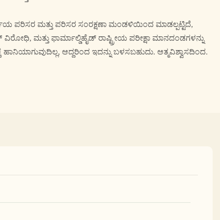
ಜೆಯ ಪರಿಸರ ಮತ್ತು ಪರಿಸರ ಸಂರಕ್ಷಣಾ ಮಂಡಳಿಯಿಂದ ಮಾಡಲ್ಪಟ್ಟಿದೆ,
ಿರೋಧಿ, ಮತ್ತು ಫಾರ್ಮಾಲ್ಡಿಹೈಡ್ ರಾಷ್ಟ್ರೀಯ ಪರೀಕ್ಷಾ ಮಾನದಂಡಗಳನ್ನು
ಕೆ ಹಾನಿಯಾಗುವುದಿಲ್ಲ, ಆದ್ದರಿಂದ ಇದನ್ನು ಬಳಸಬಹುದು. ಆತ್ಮವಿಶ್ವಾಸದಿಂದ.