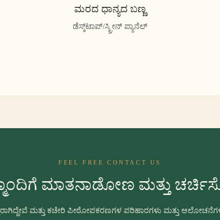
ಮರದ ಧಾನ್ಯದ ಬಣ್ಣ
ಡೆಸ್ಕ್‌ಟಾಪ್/ಸ್ಕ್ರೀನ್ ಪ್ಯಾನೆಲ್
FEEL FREE CONTACT US
ಮೊಂದಿಗೆ ಮಾತನಾಡೋಣ ಮತ್ತು ಚರ್ಚ
್ತರಾಗಿದ್ದೇವೆ ಮತ್ತು ಕಚೇರಿ ಪೀಠೋಪಕರಣಗಳ ಪರಿಹಾರಗಳು ಮತ್ತು ಆಲೋಚನೆಗಳನ್