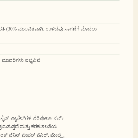
ಿ (30% ಮುಂಚಿತವಾಗಿ, ಉಳಿದವು ಸಾಗಣೆಗೆ ಮೊದಲು
, ಮಾದರಿಗಳು ಲಭ್ಯವಿವೆ
ಡ್ ಪ್ಯಾನೆಲ್‌ಗಳ ಪರಿಪೂರ್ಣ ಕರ್ವ್
್ರಮಿಸುತ್ತದೆ ಮತ್ತು ಕರಕುಶಲತೆಯ
 ವೆನಿರ್ ಪೇಪರ್ ವೆನಿರ್, ಮೇಲ್ಮೈ