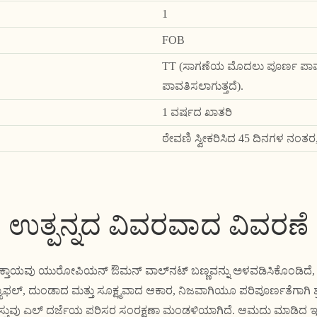
1
FOB
TT (ಸಾಗಣೆಯ ಮೊದಲು ಪೂರ್ಣ ಪಾವತ
ಪಾವತಿಸಲಾಗುತ್ತದೆ).
1 ವರ್ಷದ ಖಾತರಿ
ಠೇವಣಿ ಸ್ವೀಕರಿಸಿದ 45 ದಿನಗಳ ನಂತರ
ಉತ್ಪನ್ನದ ವಿವರವಾದ ವಿವರಣೆ
ಕ್ತಾಯವು ಯುರೋಪಿಯನ್ ಔಮನ್ ವಾಲ್‌ನಟ್ ಬಣ್ಣವನ್ನು ಅಳವಡಿಸಿಕೊಂಡಿದೆ, ಸೈ
ಬ್ಯಾಫಲ್, ದುಂಡಾದ ಮತ್ತು ಸೂಕ್ಷ್ಮವಾದ ಆಕಾರ, ನಿಜವಾಗಿಯೂ ಪರಿಪೂರ್ಣತೆಗಾಗಿ ಶ
್ತುವು ಎಲ್ ದರ್ಜೆಯ ಪರಿಸರ ಸಂರಕ್ಷಣಾ ಮಂಡಳಿಯಾಗಿದೆ. ಆಮದು ಮಾಡಿದ ಇಂಕ್