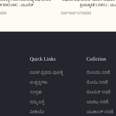
ಟ್ RM3140C - ಯೂಸೆನ್
ಕ್ರಿಯಾತ್ಮಕತೆ LS9812 - ಯ
0MM
600*600*470MM
Quick Links
Collction
ಮರಳಿ ಪ್ರಥಮ ಪುಟಕ್ಕೆ
ರೋಯಾ ಸರಣಿ
ಉತ್ಪನ್ನಗಳು
ರೋಮಿ ಸರಣಿ
ಸಂಗ್ರಹ
ರೋಪಿನ್ ಸರಣಿ
ನಮ್ಮ ಬಗ್ಗೆ
ಯಾಝಿ ಸರಣಿ
ವೀಡಿಯೊ
ಯುಶಾಂಗ್ ಸರಣಿ