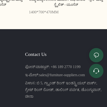
ೂಸೆನ್
ಸ್ಟೈಲಿಶ್ - ಯೂಸೆನ್
1400*700*470MM
Contact Us
ಫೋನ್/ವಾಟ್ಸಾಪ್: +86 189 2770 1199
ಇ-ಮೇಲ್:
sales@furniture-suppliers.com
ವಿಳಾಸ: ಬಿ 5, ಗ್ರ್ಯಾಂಡ್ ರಿಂಗ್ ಇಂಡಸ್ಟ್ರಿಯಲ್ ಪಾರ್ಕ್,
ಗ್ರೇಟ್ ರಿಂಗ್ ರೋಡ್, ಡಾಲಿಂಗ್ ಪರ್ವತ, ಡೊಂಗ್ಗುವಾನ್,
ಚೀನಾ