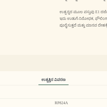
ಉತ್ಪನ್ನದ ಮೂಲ ವಸ್ತುವು E1 ದರ್
ಇದು ಉಡುಗೆ-ನಿರೋಧಕ, ಫೌಲಿಂಗ್ ವ
ಪೂರೈಸುತ್ತದೆ ಮತ್ತು ಮಾನವ ದೇಹಕ್
ಉತ್ಪತ್ತಿನ ವಿವರಣ
RP824A