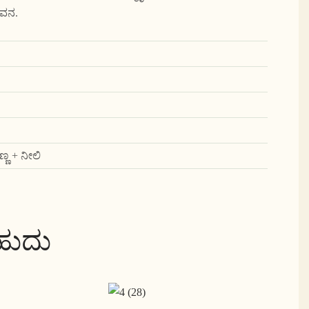
ೀವನ.
್ಣ + ನೀಲಿ
ಬಹುದು