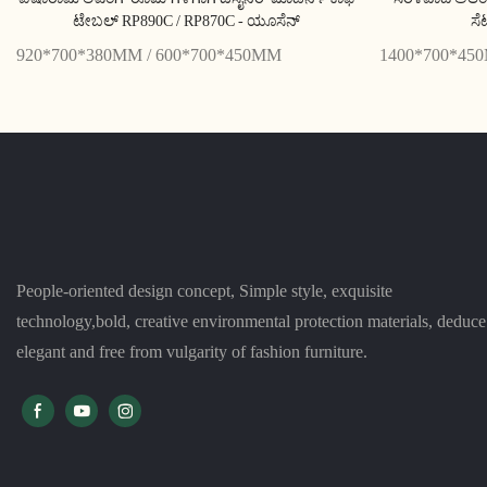
ಟೇಬಲ್ RP890C / RP870C - ಯೂಸೆನ್
ಸೆ
920*700*380MM / 600*700*450MM
1400*700*45
People-oriented design concept, Simple style, exquisite
technology,bold, creative environmental protection materials, deduce
elegant and free from vulgarity of fashion furniture.