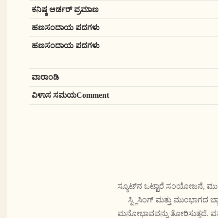
ಕನಿಷ್ಠ ಆರ್ಡರ್ ಪ್ರಮಾಣ
ಹಣಸಂದಾಯ ಪದಗಳು
ಹಣಸಂದಾಯ ಪದಗಳು
ವಾರಾಂಡಿ
ವಿಳಾಸ ಸಮಯComment
ಸ್ಯೂಟ್‌ನ ಒಟ್ಟಾರೆ ಸಂಯೋಜನೆ, ಮು
ಸ್ಪ್ಲಿಸಿಂಗ್ ಮತ್ತು ಮುಂಭಾಗದ 
ಮನೋಭಾವವನ್ನು ತೋರಿಸುತ್ತದೆ. ವಸ