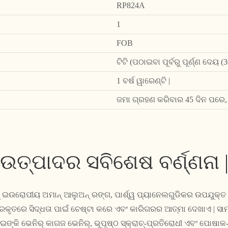
RP824A
1
FOB
ଟିଟି (ପଠାଇବା ପୂର୍ବରୁ ପୂର୍ଣ୍ଣ ଦେୟ
1 ବର୍ଷ ୱାରେଣ୍ଟି |
ଜମା ଗ୍ରହଣ କରିବାର 45 ଦିନ ପରେ,
ଉତ୍ପାଦର ସବିଶେଷ ବର୍ଣ୍ଣନା 
ନିଶ୍ ଇଉରୋପୀୟ ଅମାନ୍ ଆଲୁଅନ୍ ରଙ୍ଗ, ପାର୍ଶ୍ୱ ପ୍ୟାନେଲଗୁଡିକର ଉପଯୁକ୍
୍ରକୃତରେ ସିଦ୍ଧତା ପାଇଁ ଚେଷ୍ଟା କରେ ଏବଂ କାରିଗରର ଆତ୍ମା ​​ଦେଖାଏ | ସା
ଇଙ୍କି ଭେନିର୍ କାଗଜ ଭେନିର୍, ଭୂପୃଷ୍ଠ ସ୍କ୍ରାଚ୍-ପ୍ରତିରୋଧୀ ଏବଂ ପୋଷାକ-