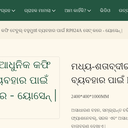
ଂଗ୍ରହ
ଗ୍ରାହକ ମାମଲା
ଆମ କାହିଁକି?
ଭିଡିଓ
ଉତ୍
କଫି ଟେବୁଲ୍ ବହୁମୁଖୀ ବ୍ୟବହାର ପାଇଁ RP824A ସେଟ୍ କରେ - ୟୋସେନ୍ |
ମଧ୍ୟ-ଶତାବ୍ଦୀର
ବ୍ୟବହାର ପାଇଁ 
2400*400*1000MM
ଅସାଧାରଣ ବହନ, ସମ୍ଭ୍ରାନ୍ତ ଚରିତ
ଫ୍ୟାଶନେବଲ୍, ସରଳ ଏବଂ ଅସାଧାର
ବାତାବରଣ ଦେଖାଏ |