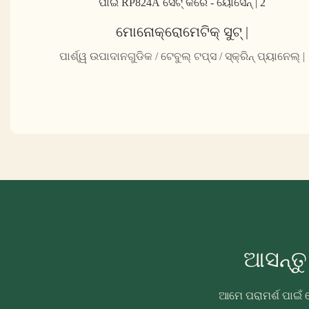
ମୋନୋକ୍ରୋମେଟିକ୍ ସୁଟ୍ |
ପାର୍ଶ୍ୱ ଉପାଦାନଗୁଡିକ / ଟେବୁଲ୍ ଟପ୍ସ / ସ୍କ୍ରିନ୍ ପ୍ୟାନେଲ୍ |
ଆସନ୍ତ
ଆମେ ପରାମର୍ଶ ପାଇଁ 