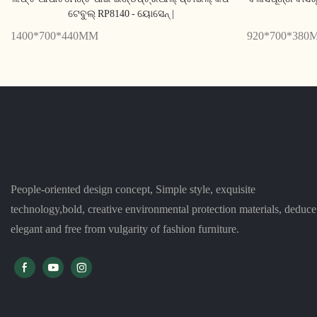
ଟେବୁଲ୍ RP8140 - ୟୋସେନ୍ |
1400*700*440MM
920*700*380
People-oriented design concept, Simple style, exquisite
technology,bold, creative environmental protection materials, deduce
elegant and free from vulgarity of fashion furniture.