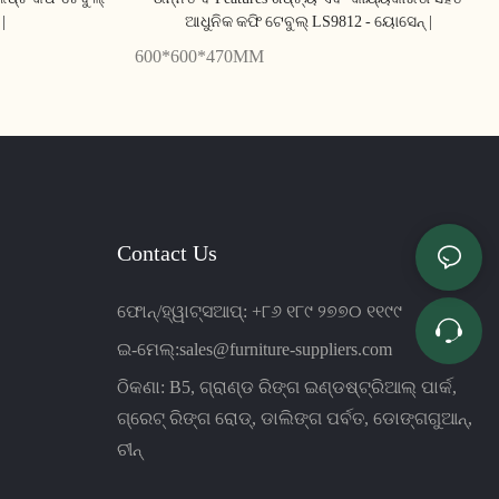
|
ଆଧୁନିକ କଫି ଟେବୁଲ୍ LS9812 - ୟୋସେନ୍ |
600*600*470MM
Contact Us
ଫୋନ୍/ହ୍ୱାଟ୍ସଆପ୍: +୮୬ ୧୮୯ ୨୭୭୦ ୧୧୯୯
ଇ-ମେଲ୍:
sales@furniture-suppliers.com
ଠିକଣା: B5, ଗ୍ରାଣ୍ଡ ରିଙ୍ଗ ଇଣ୍ଡଷ୍ଟ୍ରିଆଲ୍ ପାର୍କ,
ଗ୍ରେଟ୍ ରିଙ୍ଗ ରୋଡ୍, ଡାଲିଙ୍ଗ ପର୍ବତ, ଡୋଙ୍ଗଗୁଆନ୍,
ଚୀନ୍