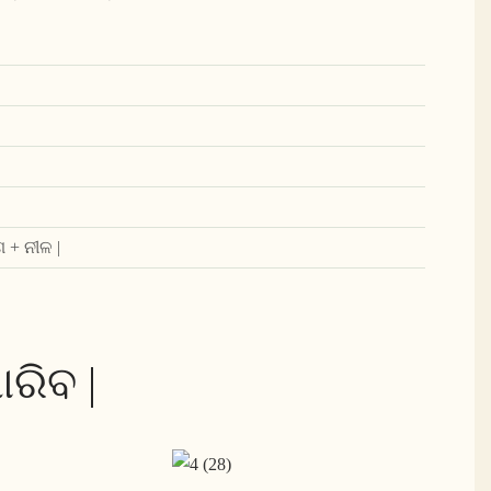
 + ନୀଳ |
ରିବ |