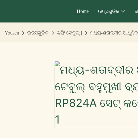
Home
ଉତ୍ସଗୁଡିକ
ସ
Yousen
ଉତ୍ସଗୁଡିକ
କଫି ଟେବୁଲ୍ |
ମଧ୍ୟ-ଶତାବ୍ଦୀର ଆଧୁନିକ 