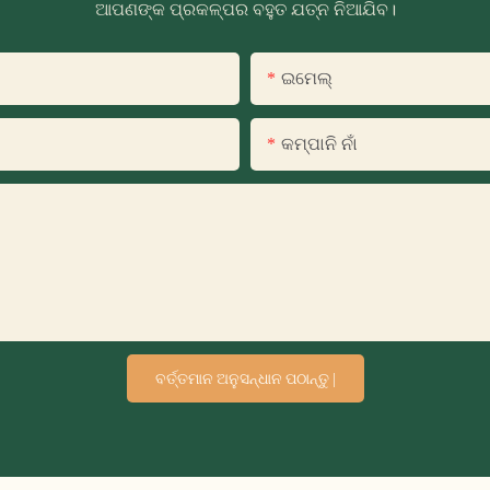
ଆପଣଙ୍କ ପ୍ରକଳ୍ପର ବହୁତ ଯତ୍ନ ନିଆଯିବ।
ଇମେଲ୍
କମ୍ପାନି ନାଁ
ବର୍ତ୍ତମାନ ଅନୁସନ୍ଧାନ ପଠାନ୍ତୁ |