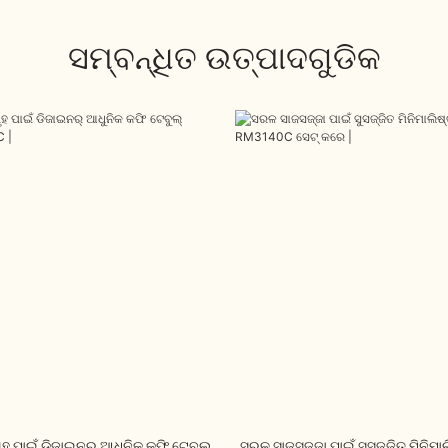
ସମ୍ବନ୍ଧିତ ଉତ୍ପାଦଗୁଡିକ
ଗୃହ ପାଇଁ ଡିଜାଇନର୍ ଆଧୁନିକ କଫି ଟେବୁଲ୍
ସରଳ ସାଜସଜ୍ଜା ପାଇଁ ସୁସଜ୍ଜିତ ମିନିମା