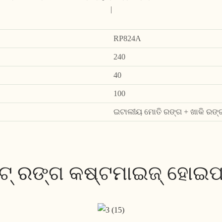
|
RP824A
240
40
100
ଇଟାଲୀୟ ମୋତି ରଙ୍ଗ + ଖାକି ରଙ୍ଗ
ଟ୍ ରଙ୍ଗ କଷ୍ଟମାଇଜ୍ ହୋଇପା