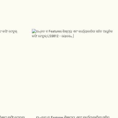
ଲିଷ୍ଟ କଫି ଟେବୁଲ୍
ଉନ୍ନତ ବ Features ଶିଷ୍ଟ୍ୟ ଏବଂ କାର୍ଯ୍ୟକାରିତା ସହିତ