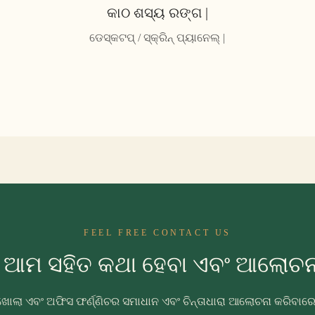
କାଠ ଶସ୍ୟ ରଙ୍ଗ |
ଡେସ୍କଟପ୍ / ସ୍କ୍ରିନ୍ ପ୍ୟାନେଲ୍ |
FEEL FREE CONTACT US
ୁ ଆମ ସହିତ କଥା ହେବା ଏବଂ ଆଲୋଚନା
ଖୋଲା ଏବଂ ଅଫିସ ଫର୍ଣ୍ଣିଚର ସମାଧାନ ଏବଂ ଚିନ୍ତାଧାରା ଆଲୋଚନା କରିବା