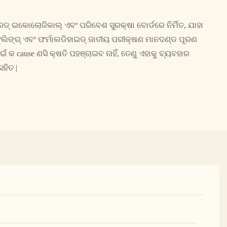
ଡ୍ ଇକୋଲୋଜିକାଲ୍ ଏବଂ ପରିବେଶ ସୁରକ୍ଷା ବୋର୍ଡରେ ନିର୍ମିତ, ଯାହା
ଲିଙ୍ଗ୍ ଏବଂ ଫର୍ମାଲଡିହାଇଡ୍ ଜାତୀୟ ପରୀକ୍ଷଣ ମାନଦଣ୍ଡ ପୂରଣ
 କ cause ଣସି କ୍ଷତି ପହଞ୍ଚାଇବ ନାହିଁ, ତେଣୁ ଏହାକୁ ବ୍ୟବହାର
ହିତ |