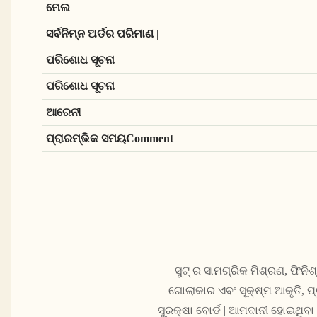
ମେଲ
ସର୍ବନିମ୍ନ ଅର୍ଡର ପରିମାଣ |
ପରିଶୋଧ ସୂଚନା
ପରିଶୋଧ ସୂଚନା
ଆରେନୀ
ପ୍ରାରମ୍ଭିକ ସମୟComment
ସୁଟ୍ ର ସାମଗ୍ରିକ ମିଶ୍ରଣ, ଫି
ଗୋଲାକାର ଏବଂ ସୂକ୍ଷ୍ମ ଆକୃତି, ପ
ସୁରକ୍ଷା ବୋର୍ଡ | ଆମଦାନୀ ହୋଇଥିବା 