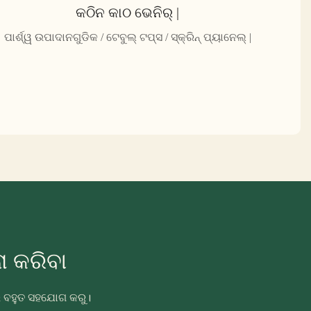
କଠିନ କାଠ ଭେନିର୍ |
ପାର୍ଶ୍ୱ ଉପାଦାନଗୁଡିକ / ଟେବୁଲ୍ ଟପ୍ସ / ସ୍କ୍ରିନ୍ ପ୍ୟାନେଲ୍ |
 କରିବା
ରେ ବହୁତ ସହଯୋଗ କରୁ।