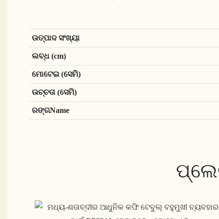
ଉତ୍ପାଦ ସଂଖ୍ୟା
ଲବ୍ଧ (cm)
ମୋଟେଇ (ସେମି)
ଉଚ୍ଚତା (ସେମି)
ରଙ୍ଗName
ପ୍ଲେ