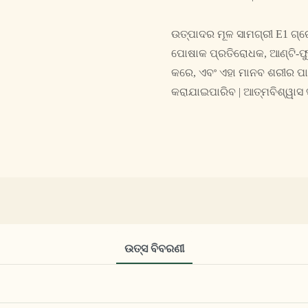
ଉତ୍ପାଦର ମୂଳ ସାମଗ୍ରୀ E1 ଗ୍ରେ
ପୋଷାକ ପ୍ରତିରୋଧକ, ଆଣ୍ଟି-ଫୁ
କରେ, ଏବଂ ଏହା ମାନବ ଶରୀର ପାଇଁ
କରାଯାଇପାରିବ | ଆତ୍ମବିଶ୍ୱାସ ସ
ଉତ୍ସ ବିବରଣୀ