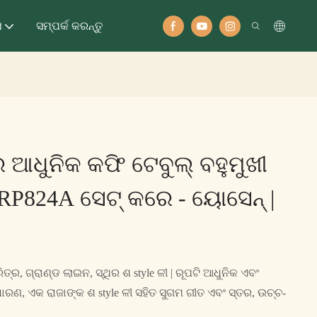
ସ
ସମ୍ପର୍କ କରନ୍ତୁ
 ଆଧୁନିକ କଫି ଟେବୁଲ୍ ବହୁମୁଖୀ
RP824A ସେଟ୍ କରେ - ୟୋସେନ୍ |
୍ର, ଗ୍ରାଣ୍ଡ ଲାଇନ, ସ୍ଥିର ଶ style ଳୀ | ରୂପଟି ଆଧୁନିକ ଏବଂ
ଣ, ଏକ ରାଜାଙ୍କ ଶ style ଳୀ ସହିତ ସୁଗମ ଗୀତ ଏବଂ ସ୍ତର, ଉଚ୍ଚ-