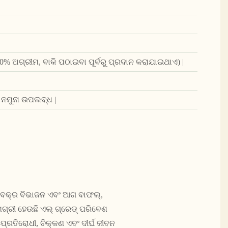
 (30% ଅଗ୍ରୀମ, ବାକି ପଠାଇବା ପୂର୍ବରୁ ପ୍ରଦାନ କରାଯାଇଥାଏ) |
 ନମୁନା ଉପଲବ୍ଧ |
|
ତ ବକ୍ର ବିଭାଜନ ଏବଂ ଆଗ ବାଫଲ୍,
ମଗ୍ରୀ ହେଉଛି ଏଲ୍ ଗ୍ରେଡ୍ ପରିବେଶ
ପ୍ରତିରୋଧୀ, ଚିକ୍କଣ ଏବଂ ଦୀର୍ଘ ଜୀବନ