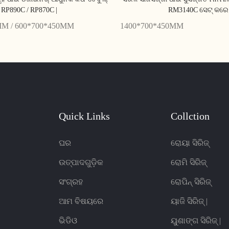
RP890C / RP870C |
RM3140C ସେଟ୍ କରେ 
MM / 600*700*450MM
1400*700*450MM
Quick Links
Collction
ଘର
ରୋୟା ସିରିଜ୍
ଉତ୍ପାଦଗୁଡ଼ିକ
ରୋମି ସିରିଜ୍
ସଂଗ୍ରହ
ରୋପିନ୍ ସିରିଜ୍
ଆମ ବିଷୟରେ
ୟାଜି ସିରିଜ୍ |
ଭିଡିଓ
ୟୁଶାଙ୍ଗ ସିରିଜ୍ |