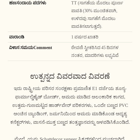
ಹಣಸಂದಾಯ ಪದಗಳು
TT (ಸಾಗಣೆಯ ಮೊದಲು ಪೂರ್ಣ
ಪಾವತಿ (30% ಮುಂಚಿತವಾಗಿ,
ಉಳಿದವು ಸಾಗಣೆಗೆ ಮೊದಲು
ಪಾವತಿಸಲಾಗುತ್ತದೆ).
ವಾರಾಂಡಿ
1 ವರ್ಷದ ಖಾತರಿ
ವಿಳಾಸ ಸಮಯComment
ಠೇವಣಿ ಸ್ವೀಕರಿಸಿದ 45 ದಿನಗಳ
ನಂತರ, ಮಾದರಿಗಳು ಲಭ್ಯವಿವೆ
ಉತ್ಪನ್ನದ ವಿವರವಾದ ವಿವರಣೆ
ಇದು ರಾಷ್ಟ್ರೀಯ ಪರಿಸರ ಸಂರಕ್ಷಣಾ ಪ್ರಮಾಣಿತ E1 ದರ್ಜೆಯ ಶೂನ್ಯ-
ಫಾರ್ಮಾಲ್ಡಿಹೈಡ್ ಬೋರ್ಡ್, ಆಮದು ಮಾಡಿದ ಅಲಂಕಾರಿಕ ಕಾಗದ,
ಉತ್ತಮ-ಗುಣಮಟ್ಟದ ಹಾರ್ಡ್‌ವೇರ್ ಪರಿಕರಗಳು, ಒಂದೇ ಬಣ್ಣದ PVC
ಅಂಚಿನ ಬ್ಯಾಂಡಿಂಗ್, ಜರ್ಮನಿಯಿಂದ ಆಮದು ಮಾಡಿಕೊಂಡ ಅದೃಶ್ಯ
ಕನೆಕ್ಟರ್‌ಗಳು, ವಾಸನೆ-ಮುಕ್ತ ಬಣ್ಣದ ತಂತ್ರಜ್ಞಾನವನ್ನು ಅಳವಡಿಸಿಕೊಂಡಿದೆ.
ಮೇಲ್ಮೈಯನ್ನು Schattdecor veneer ಸ್ಟಿಕ್ಕರ್‌ಗಳಿಂದ ಮುಚ್ಚಲಾಗಿದೆ,