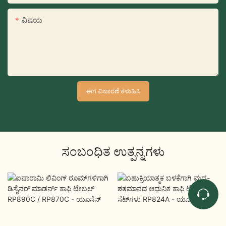
ವಿಷಯ
ಈಗ ವಿಚಾರಣೆ ಕಳುಹಿಸಿ
ಸಂಬಂಧಿತ ಉತ್ಪನ್ನಗಳು