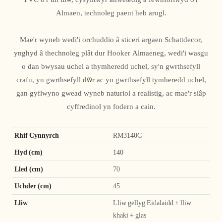
Almaen, technoleg paent heb arogl.
Mae'r wyneb wedi'i orchuddio â sticeri argaen Schattdecor,
ynghyd â thechnoleg plât dur Hooker Almaeneg, wedi'i wasgu
o dan bwysau uchel a thymheredd uchel, sy'n gwrthsefyll
crafu, yn gwrthsefyll dŵr ac yn gwrthsefyll tymheredd uchel,
gan gyflwyno gwead wyneb naturiol a realistig, ac mae'r siâp
cyffredinol yn fodern a cain.
Rhif Cynnyrch
RM3140C
Hyd (cm)
140
Lled (cm)
70
Uchder (cm)
45
Lliw
Lliw gellyg Eidalaidd + lliw
khaki + glas