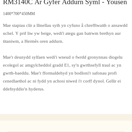
RM3140C Ar Gyfer Addurn Syml - Yousen
1400*700*450MM
Mae siapiau clir a llinellau syth yn cyfuno â chrefftwaith o ansawdd
uchel. Y prif liw yw beige, wedi'i ategu gan batrwm brethyn aur
titaniwm, a Hermès oren addurn.
Mae'r deunydd sylfaen wedi'i wneud o fwrdd gronynnau diogelu
ecolegol ac amgylcheddol gradd E1, sy'n gwrthsefyll traul ac yn
gwrth-baeddu. Mae'r fformaldehyd yn bodloni'r safonau profi
cenedlaethol ac ni fydd yn achosi niwed i'r corff dynol. Gellir ei
ddefnyddio'n hyderus.