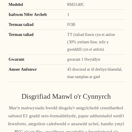
Modelol
RM3140C
Isafswm Nifer Archeb
1
Termau taliad
FOB
Termau taliad
TT (taliad llawn cyn ei anfon
(30% ymlaen llaw, telir y
gweddill cyn ei anfon).
Gwarant
gwarant 1 flwyddyn
Amser Anfonwr
45 diwrnod ar ôl derbyn blaendal,
mae samplau ar gael
Disgrifiad Manwl o'r Cynnyrch
Mae'n mabwysiadu bwrdd diogelu'r amgylchedd cenedlaethol
safonol E1 gradd sero-formaldehyde, papur addurniadol wedi'i
fewnforio, ategolion caledwedd o ansawdd uchel, bandio ymyl
PVC o'r un lliw, cysylltwyr anweledig a fewnforiwyd o'r