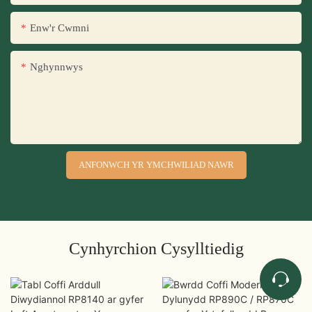
Enw'r Cwmni
Nghynnwys
ANFONWCH YR YMCHWILIAD NAWR
Cynhyrchion Cysylltiedig