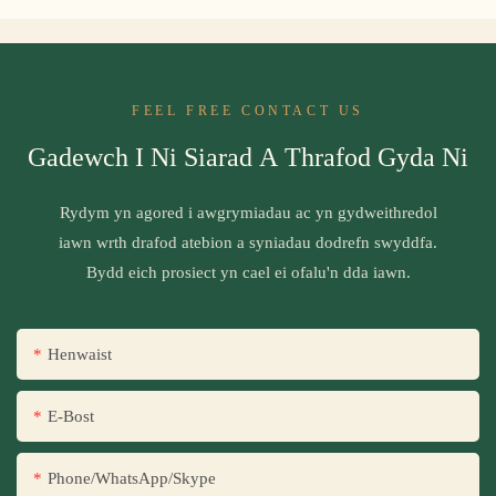
FEEL FREE CONTACT US
Gadewch I Ni Siarad A Thrafod Gyda Ni
Rydym yn agored i awgrymiadau ac yn gydweithredol
iawn wrth drafod atebion a syniadau dodrefn swyddfa.
Bydd eich prosiect yn cael ei ofalu'n dda iawn.
Henwaist
E-Bost
Phone/WhatsApp/Skype