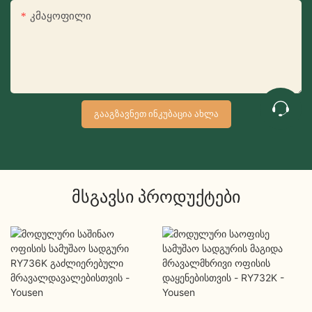
Კმაყოფილი
ᲒᲐᲐᲒᲖᲐᲕᲜᲔᲗ ᲘᲜᲙᲣᲑᲐᲪᲘᲐ ᲐᲮᲚᲐ
Მსგავსი Პროდუქტები