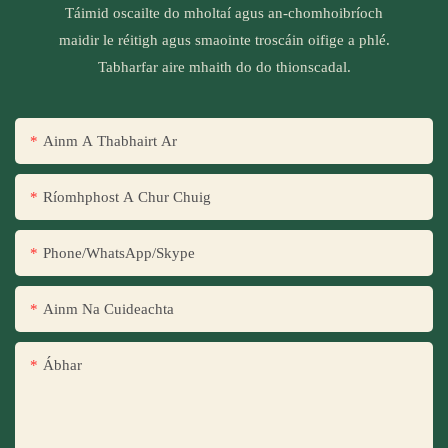
Táimid oscailte do mholtaí agus an-chomhoibríoch
maidir le réitigh agus smaointe troscáin oifige a phlé.
Tabharfar aire mhaith do do thionscadal.
Ainm A Thabhairt Ar
Ríomhphost A Chur Chuig
Phone/WhatsApp/Skype
Ainm Na Cuideachta
Ábhar