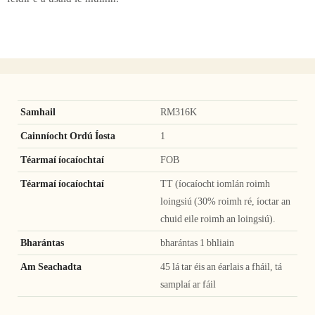
Samhail
RM316K
Cainníocht Ordú Íosta
1
Téarmaí íocaíochtaí
FOB
Téarmaí íocaíochtaí
TT (íocaíocht iomlán roimh
loingsiú (30% roimh ré, íoctar an
chuid eile roimh an loingsiú).
Bharántas
bharántas 1 bhliain
Am Seachadta
45 lá tar éis an éarlais a fháil, tá
samplaí ar fáil