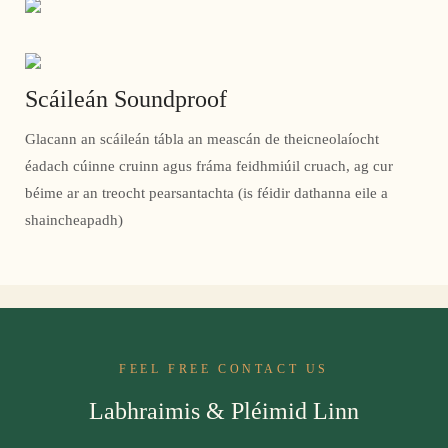
Scáileán Soundproof
Glacann an scáileán tábla an meascán de theicneolaíocht
éadach cúinne cruinn agus fráma feidhmiúil cruach, ag cur
béime ar an treocht pearsantachta (is féidir dathanna eile a
shaincheapadh)
FEEL FREE CONTACT US
Labhraimis & Pléimid Linn