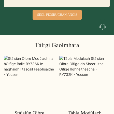
SEOL FIOSRÚCHÁN ANOIS
Táirgí Gaolmhara
Stáisiún Oibre
Tábla Modúlach