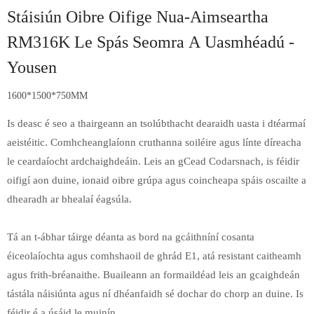
Stáisiún Oibre Oifige Nua-Aimseartha
RM316K Le Spás Seomra A Uasmhéadú -
Yousen
1600*1500*750MM
Is deasc é seo a thairgeann an tsolúbthacht dearaidh uasta i dtéarmaí
aeistéitic. Comhcheanglaíonn cruthanna soiléire agus línte díreacha
le ceardaíocht ardchaighdeáin. Leis an gCead Codarsnach, is féidir
oifigí aon duine, ionaid oibre grúpa agus coincheapa spáis oscailte a
dhearadh ar bhealaí éagsúla.
Tá an t-ábhar táirge déanta as bord na gcáithníní cosanta
éiceolaíochta agus comhshaoil ​​de ghrád E1, atá resistant caitheamh
agus frith-bréanaithe. Buaileann an formaildéad leis an gcaighdeán
tástála náisiúnta agus ní dhéanfaidh sé dochar do chorp an duine. Is
féidir é a úsáid le muinín.