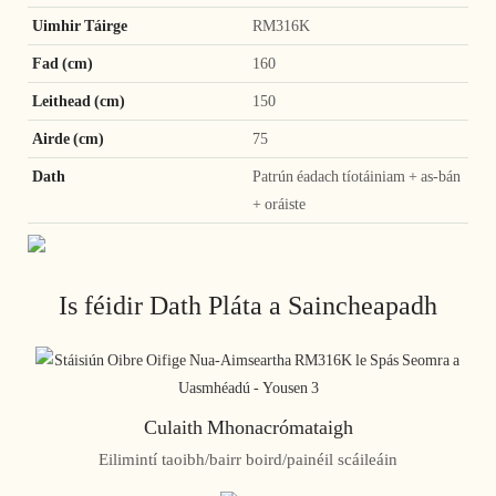
Uimhir Táirge
RM316K
Fad (cm)
160
Leithead (cm)
150
Airde (cm)
75
Dath
Patrún éadach tíotáiniam + as-bán
+ oráiste
Is féidir Dath Pláta a Saincheapadh
Culaith Mhonacrómataigh
Eilimintí taoibh/bairr boird/painéil scáileáin