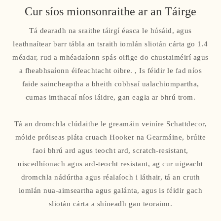
Cur síos mionsonraithe ar an Táirge
Tá dearadh na sraithe táirgí éasca le húsáid, agus
leathnaítear barr tábla an tsraith iomlán sliotán cárta go 1.4
méadar, rud a mhéadaíonn spás oifige do chustaiméirí agus
a fheabhsaíonn éifeachtacht oibre. , Is féidir le fad níos
faide saincheaptha a bheith cobhsaí ualachiompartha,
cumas imthacaí níos láidre, gan eagla ar bhrú trom.
Tá an dromchla clúdaithe le greamáin veiníre Schattdecor,
móide próiseas pláta cruach Hooker na Gearmáine, brúite
faoi bhrú ard agus teocht ard, scratch-resistant,
uiscedhíonach agus ard-teocht resistant, ag cur uigeacht
dromchla nádúrtha agus réalaíoch i láthair, tá an cruth
iomlán nua-aimseartha agus galánta, agus is féidir gach
sliotán cárta a shíneadh gan teorainn.