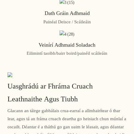
Dath Gráin Adhmaid
Painéal Deisce / Scáileáin
Veinírí Adhmaid Soladach
Eilimintí taoibh/bairr boird/painéil scáileáin
Uasghrádú ar Fhráma Cruach
Leathnaithe Agus Tiubh
Glacann an táirge gabhálais crua-earraí a allmhairítear ó thar
lear, agus tá an fráma cruach deartha go heisiach chun múnlaí a
oscailt. Déantar é a tháthú go gan uaim le léasair, agus déantar