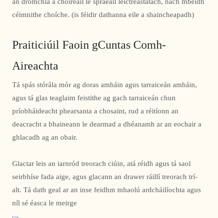
an dromchla a chóireáil le spraeáil leictreastatach, nach mbeidh
céimnithe choíche. (is féidir dathanna eile a shaincheapadh)
Praiticiúil Faoin gCuntas Comh-
Aireachta
Tá spás stórála mór ag doras amháin agus tarraiceán amháin,
agus tá glas teaglaim feistithe ag gach tarraiceán chun
príobháideacht phearsanta a chosaint, rud a réitíonn an
deacracht a bhaineann le dearmad a dhéanamh ar an eochair a
ghlacadh ag an obair.
Glactar leis an iarnród treorach ciúin, atá réidh agus tá saol
seirbhíse fada aige, agus glacann an drawer ráillí treorach trí-
alt. Tá dath geal ar an inse feidhm mhaolú ardcháilíochta agus
níl sé éasca le meirge