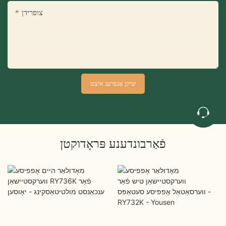
צופרידן
שיקן אָנפרעג איצט
פֿאַרבונדענע פּראָדוקטן