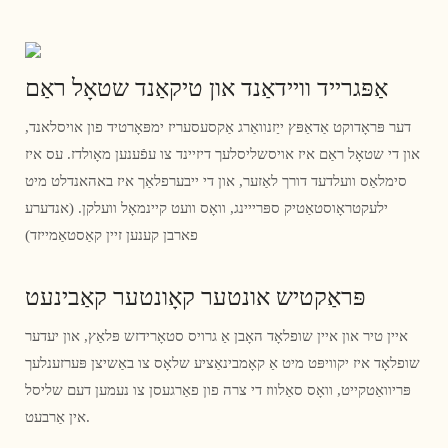
אַפּגרייד וויידאַנד און טיקאַנד שטאָל ראַם
דער פּראָדוקט אַדאַפּץ ייַזנוואַרג אַקסעסעריז ימפּאָרטיד פון אויסלאנד,
און די שטאָל ראַם איז אויסשליסלעך דיזיינד צו עפֿענען מאָולדז. עס איז
סימלאַס וועלדעד דורך לאַזער, און די ייבערפלאַך איז באהאנדלט מיט
ילעקטראָוסטאַטיק ספּרייינג, וואָס וועט קיינמאָל וועלקן. (אנדערע
פארבן קענען זיין קאַסטאַמייזד)
פּראַקטיש אונטער קאָונטער קאַבינעט
איין טיר און איין שופלאָד האָבן אַ גרויס סטאָרידזש פּלאַץ, און יעדער
שופלאָד איז יקוויפּט מיט אַ קאָמבינאַציע שלאָס צו באַשיצן פּערזענלעך
פּריוואַטקייט, וואָס סאַלווז די צרה פון פאַרגעסן צו נעמען דעם שליסל
אין אַרבעט.