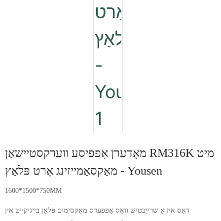
מאָדערן אָפפיסע ווערקסטיישאַן RM316K מיט
מאַקסאַמייזינג אָרט פּלאַץ - Yousen
1600*1500*750MM
דאָס איז אַ שרייַבטיש וואָס אָפפערס מאַקסימום פּלאַן בייגיקייט אין