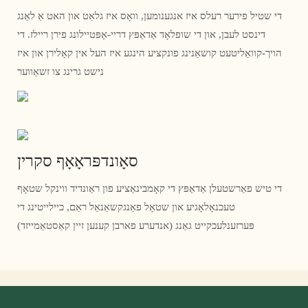
די שטיל פירער רעלס איז אנגענומען, וואָס איז גלאַט און האט אַ לאַנג
דינסט לעבן, און די שופלאָד אַדאַפּץ דריי-אָפּטיילונג פירן ריילז. די
הויך-קוואַליטעט קושאַנינג פונקציע הינגע איז העל אין קאָלירן און איז
נישט גרינג צו זשאַווער
סאָונדפּראָאָף סקרין
די טיש פאַרשטעלן אַדאַפּץ די קאָמבינאַציע פון ​​ראַונדיד ווינקל שטאָף
טעכנאָלאָגיע און שטאָל פאַנגקשאַנאַל ראַם, כיילייטינג די
פּערזענלעכקייט גאַנג (אנדערע פארבן קענען זיין קאַסטאַמייזד)