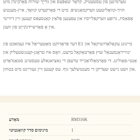
טערמינען פון עסטעטיק. קלאָר שאַפּעס און גלייַך שורות פאַרבינדן מיט
הויך-קוואַליטעט ווערקמאַנשיפּ. מיט די פאַרקערט קוואַד, איין-מענטש
אָפאַסיז, ​​​​גרופּע ווערקפּלייסיז און עפענען פּלאַץ קאַנסעפּס קענען זיין דיזיינד
אין אַ פאַרשיידנקייַט פון וועגן.
דער פּראָדוקט מאַטעריאַל איז געמאכט פון E1 מיינונג עקאַלאַדזשיקאַל און
ינווייראַנמענאַל שוץ פּאַרטאַקאַל ברעט, וואָס איז טראָגן-קעגנשטעליק און
אַנטי-פאָולינג. די פאָרמאַלדאַכייד טרעפן די נאציאנאלע טעסטינג סטאַנדאַרט
און וועט נישט שעדיקן די מענטשלעך גוף. עס קענען זיין געוויינט מיט בטחון.
RM316K
מאָדע
1
מינימום סדר קוואַנטיטי