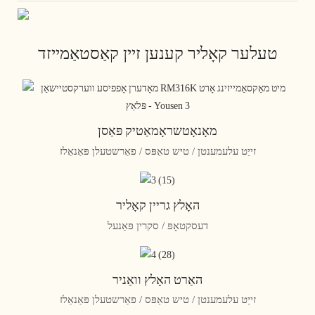
טעלער קאָליר קענען זיין קאַסטאַמייזד
מאָנאָטשראָמאַטיק פּאַסן
זייַט עלעמענטן / טיש טאַפּס / פאַרשטעלן פּאַנאַלז
האָלץ גריין קאָליר
דעסקטאָפּ / סקרין פּאַנעל
האַרט האָלץ וואַניר
זייַט עלעמענטן / טיש טאַפּס / פאַרשטעלן פּאַנאַלז