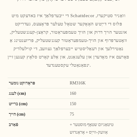
די ייבערפלאַך איז באדעקט מיט Schattdecor וואַניר סטיקערז,
פּלוס די דייַטש האָאָקער שטאָל טעלער פּראָצעס, געדריקט
אונטער הויך דרוק און הויך טעמפּעראַטור, קראַצן-קעגנשטעליק,
וואָטערפּרוף און הויך-טעמפּעראַטור קעגנשטעליק, פּריזענטינג אַ
נאַטירלעך און רעאַליסטיש ייבערפלאַך געוועב, די קוילעלדיק
פאָרעם איז מאָדערן און עלעגאַנט, און אַלע קאָרט סלאָץ קענען זיין
ינפאַנאַטלי עקסטענדעד.
RM316K
פּראָדוקט נומער
160
לענג (cm)
150
ברייט (cm)
75
הייך (cm)
טיטאַניום שטאָף מוסטער +
פֿאַרב
אַוועק-ווייַס + אָראַנדזש