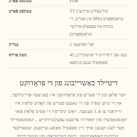
FOB
טעקסט פֿאַרב
TT (פול צאָלונג איידער
טעקסט פֿאַרב
טראַנספּאָרט (30% אין שטייַגן, די
מנוחה איז באַצאָלט איידער
טראַנספּאָרט).
1 יאָר וואָראַנטי
ענדיק
45 טעג נאָך ריסיווינג די אַוועקלייגן,
מעק אַרױס
סאַמפּאַלז זענען בנימצא
דיטיילד באַשרייַבונג פון די פּראָדוקט
דער פּלאַן פון די סעריע פון ​​פּראָדוקטן איז באַניצער-פרייַנדלעך,
און די טיש שפּיץ פון די גאנצע סעריע פון ​​קאָרט סלאָץ איז
וויידאַנד צו 1.4 מעטער, וואָס ינקריסיז די אָפיס פּלאַץ פֿאַר
קאַסטאַמערז און ימפּרוווז אַרבעט עפעקטיווקייַט. , קאַסטאַמייזד
מער לענג קענען אויך זיין סטאַביל מאַסע-שייַכעס, שטארקער
שייַכעס קאַפּאַציטעט, נישט דערשראָקן פון שווער דרוק.