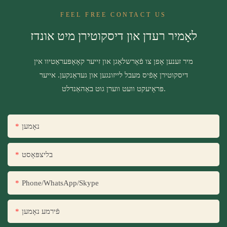
FEEL FREE CONTACT US
לאָמיר רעדן און דיסקוטירן מיט אונדז
מיר זענען אָפן צו פֿאָרשלאָגן און זייער קאָאָפּעראַטיוו אין
דיסקוטירן אָפֿיס מעבל לייזונגען און געדאַנקען. אייער
פּראָיעקט וועט ווערן גוט באַהאַנדלט.
נאָמען
בליצפּאָסט
Phone/WhatsApp/Skype
פֿירמע נאָמען