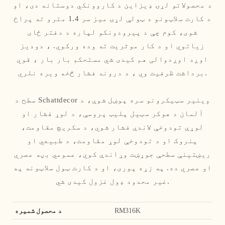
د محصولاتو لړۍ ډیزاین د کاروونکي دوستانه دی، او
د کارت سلاټونو د ټولې لړۍ میز سر 1.4 مترو ته پراخ
شوی، کوم چې د پیرودونکو لپاره د دفتر ځای
زیاتوي او د کار موثریت ته وده ورکوي. ، دودیز
اوږد اوږدوالی هم کیدی شي مستحکم بار بار ، قوي
برداشت ظرفیت وي ، د دروند فشار څخه ویره نلري.
سطح د Schattdecor وینیر سټیکرونو سره پوښل شوې، د
آلمان د هوکر سټیل پلیټ پروسې، د لوړ فشار او
لوړې تودوخې لاندې فشار شوي، د سکریچ مقاومت،
پنروک او د تودوخې لوړ مقاومت، د طبیعي او
ریښتینې سطحې جوړښت وړاندې کوي، عمومي بڼه عصري
او عصري ده. په زړه پوری، او د کارت ټول سلاټونه په
غیر محدود ډول غزول کیدی شي.
RM316K
د محصول شمیره