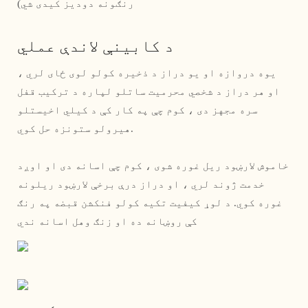
رنګونه دودیز کیدی شي)
د کابینې لاندې عملي
یوه دروازه او یو دراز د ذخیره کولو لوی ځای لري ،
او هر دراز د شخصي محرمیت ساتلو لپاره د ترکیب قفل
سره مجهز دی ، کوم چې په کار کې د کیلي اخیستلو
هیرولو ستونزه حل کوي.
خاموش لارښود ریل غوره شوی ، کوم چې اسانه دی او اوږد
خدمت ژوند لري ، او دراز درې برخې لارښود ریلونه
غوره کوي. د لوړ کیفیت تکیه کولو فنکشن قبضه په رنګ
کې روښانه ده او زنګ وهل اسانه ندي