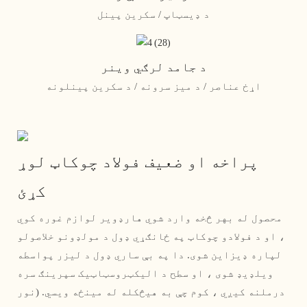
د ډیسټاپ / سکرین پینل
د جامد لرګي وینر
اړخ عناصر / د میز سرونه / د سکرین پینلونه
پراخه او ضعیف فولاد چوکاټ لوړ
کړئ
محصول له بهر څخه وارد شوي هارډویر لوازم غوره کوي
، او د فولادو چوکاټ په ځانګړي ډول د مولډونو خلاصولو
لپاره ډیزاین شوی. دا په بې ساري ډول د لیزر پواسطه
ویلډیډ شوی ، او سطح د الیکټروسټاټیک سپرینګ سره
درملنه کیږي ، کوم چې به هیڅکله له مینځه ویسي. (نور