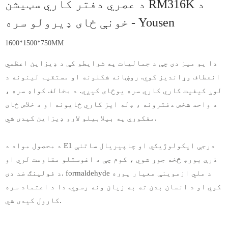
د عصري دفتر کاري سټیشن RM316K د
خونې ځای ډیرولو سره - Yousen
1600*1500*750MM
دا یو میز دی چې د جمالیات په شرایطو کې د ډیزاین اعظمي
انعطاف وړاندیز کوي. روښانه شکلونه او مستقیم لینونه د
لوړ کیفیت کاري کاري سره یوځای کیږي. د مخالف کواډ سره ،
د واحد شخص دفترونه ، ډله ایز کاري ځایونه او د خلاص ځای
مفکورې په بیلابیلو لارو ډیزاین کیدی شي.
د محصول مواد د E1 درجې ایکولوژیکي او چاپیریال ساتنې
ذرې بورډ څخه جوړ شوي ، کوم چې د اغوستلو مقاومت لري او
د فولینګ ضد دی. formaldehyde د ملي ازموینې معیار پوره
کوي او د انسان بدن ته به زیان ونه رسوي. دا د اعتماد سره
کارول کیدی شي.