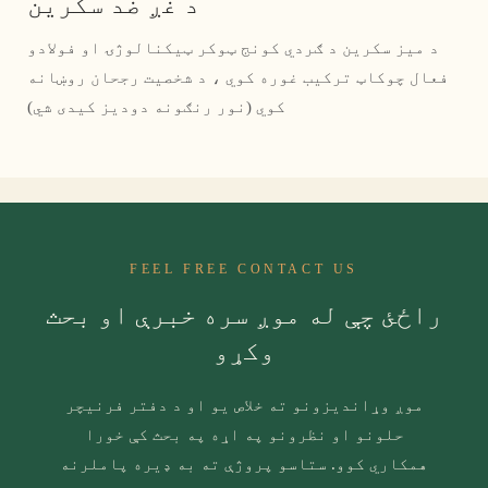
د غږ ضد سکرین
د میز سکرین د ګردي کونج ټوکر ټیکنالوژۍ او فولادو
فعال چوکاټ ترکیب غوره کوي ، د شخصیت رجحان روښانه
کوي (نور رنګونه دودیز کیدی شي)
FEEL FREE CONTACT US
راځئ چې له موږ سره خبرې او بحث
وکړو
موږ وړاندیزونو ته خلاص یو او د دفتر فرنیچر
حلونو او نظرونو په اړه په بحث کې خورا
همکاري کوو. ستاسو پروژې ته به ډیره پاملرنه