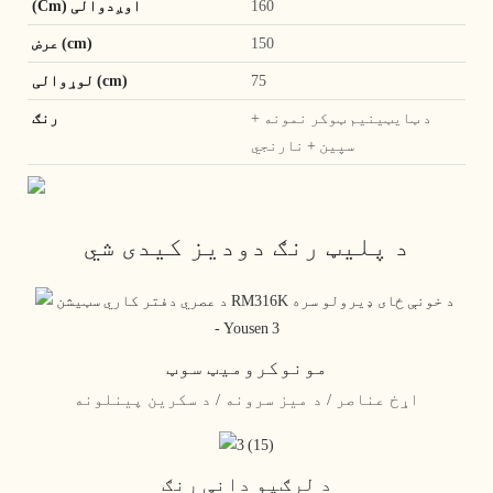
160
(Cm) اوږدوالی
150
عرض (cm)
75
لوړوالی (cm)
د ټایټینیم ټوکر نمونه +
رنګ
سپین + نارنجي
د پلیټ رنګ دودیز کیدی شي
مونوکرومیټ سوټ
اړخ عناصر / د میز سرونه / د سکرین پینلونه
د لرګیو دانې رنګ