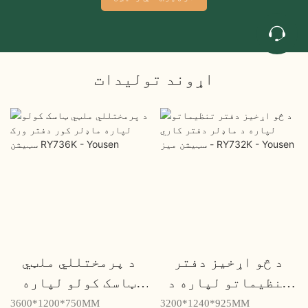
اړوند توليدات
د څو اړخیز دفتر
د پرمختللي ملټي
تنظیماتو لپاره د
ټاسک کولو لپاره
ماډلر دفتر کاري
ماډلر کور دفتر ورک
3600*1200*750MM
3200*1240*925MM