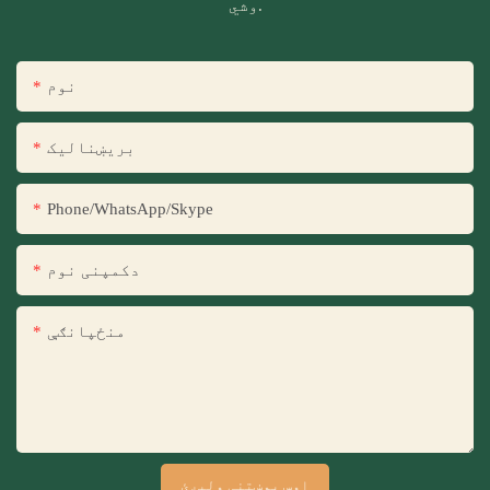
وشي.
نوم
بریښنالیک
Phone/WhatsApp/Skype
دکمپنی نوم
منځپانګې
اوس پوښتنې ولیږئ