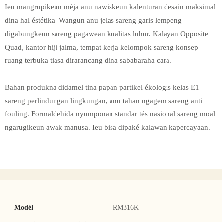
Ieu mangrupikeun méja anu nawiskeun kalenturan desain maksimal
dina hal éstétika. Wangun anu jelas sareng garis lempeng
digabungkeun sareng pagawean kualitas luhur. Kalayan Opposite
Quad, kantor hiji jalma, tempat kerja kelompok sareng konsep
ruang terbuka tiasa dirarancang dina sababaraha cara.
Bahan produkna didamel tina papan partikel ékologis kelas E1
sareng perlindungan lingkungan, anu tahan ngagem sareng anti
fouling. Formaldehida nyumponan standar tés nasional sareng moal
ngarugikeun awak manusa. Ieu bisa dipaké kalawan kapercayaan.
Modél
RM316K