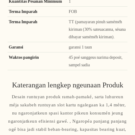
Kuantitas Pesanan Minimum
1
Terma Imparah
FOB
Terma Imparah
TT (pamayaran pinuh saméméh
kiriman (30% sateuacanna, sésana
dibayar saméméh kiriman).
Garansi
garansi 1 taun
Waktos pangirin
45 poé sanggeus narima deposit,
sampel sadia
Katerangan lengkep ngeunaan Produk
Desain runtuyan produk ramah-pamaké, sarta luhureun
méja sakabeh runtuyan slot kartu ngalegaan ka 1,4 méter,
nu ngaronjatkeun spasi kantor pikeun konsumén jeung
ngaronjatkeun efisiensi gawé. , Ngaropéa panjang panjang
ogé bisa jadi stabil beban-bearing, kapasitas bearing kuat,