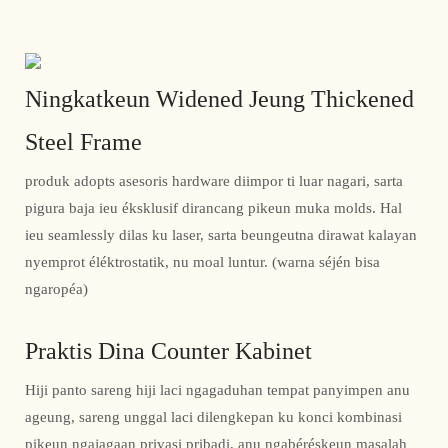
Ningkatkeun Widened Jeung Thickened
Steel Frame
produk adopts asesoris hardware diimpor ti luar nagari, sarta
pigura baja ieu éksklusif dirancang pikeun muka molds. Hal
ieu seamlessly dilas ku laser, sarta beungeutna dirawat kalayan
nyemprot éléktrostatik, nu moal luntur. (warna séjén bisa
ngaropéa)
Praktis Dina Counter Kabinet
Hiji panto sareng hiji laci ngagaduhan tempat panyimpen anu
ageung, sareng unggal laci dilengkepan ku konci kombinasi
pikeun ngajagaan privasi pribadi, anu ngabéréskeun masalah