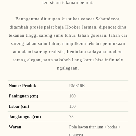
teu sieun tekanan beurat.
Beungeutna ditutupan ku stiker veneer Schattdecor,
ditambah prosés pelat baja Hooker Jerman, dipencet dina
tekanan tinggi sareng suhu luhur, tahan goresan, tahan cai
sareng tahan suhu luhur, nampilkeun tékstur permukaan
anu alami sareng realistis, bentukna sadayana modern
sareng elegan, sarta sakabeh liang kartu bisa infinitely
ngalegaan.
Nomer Produk
RM316K
Paningnan (cm)
160
Lebar (cm)
150
Jangkungna (cm)
75
Waran
Pola lawon titanium + bodas +
oranyeu