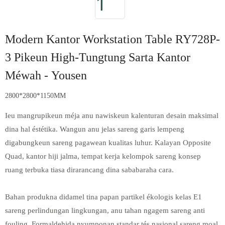
Modern Kantor Workstation Table RY728P-
3 Pikeun High-Tungtung Sarta Kantor
Méwah - Yousen
2800*2800*1150MM
Ieu mangrupikeun méja anu nawiskeun kalenturan desain maksimal
dina hal éstétika. Wangun anu jelas sareng garis lempeng
digabungkeun sareng pagawean kualitas luhur. Kalayan Opposite
Quad, kantor hiji jalma, tempat kerja kelompok sareng konsep
ruang terbuka tiasa dirarancang dina sababaraha cara.
Bahan produkna didamel tina papan partikel ékologis kelas E1
sareng perlindungan lingkungan, anu tahan ngagem sareng anti
fouling. Formaldehida nyumponan standar tés nasional sareng moal