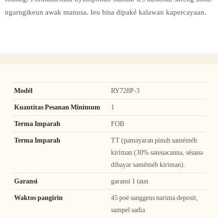
ngarugikeun awak manusa. Ieu bisa dipaké kalawan kapercayaan.
Modél
RY728P-3
Kuantitas Pesanan Minimum
1
Terma Imparah
FOB
Terma Imparah
TT (pamayaran pinuh saméméh
kiriman (30% sateuacanna, sésana
dibayar saméméh kiriman).
Garansi
garansi 1 taun
Waktos pangirin
45 poé sanggeus narima deposit,
sampel sadia