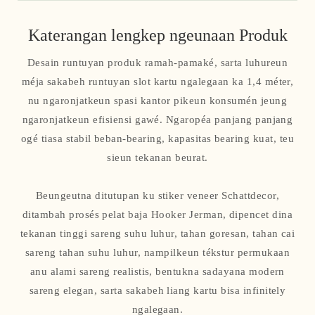
Katerangan lengkep ngeunaan Produk
Desain runtuyan produk ramah-pamaké, sarta luhureun
méja sakabeh runtuyan slot kartu ngalegaan ka 1,4 méter,
nu ngaronjatkeun spasi kantor pikeun konsumén jeung
ngaronjatkeun efisiensi gawé. Ngaropéa panjang panjang
ogé tiasa stabil beban-bearing, kapasitas bearing kuat, teu
sieun tekanan beurat.
Beungeutna ditutupan ku stiker veneer Schattdecor,
ditambah prosés pelat baja Hooker Jerman, dipencet dina
tekanan tinggi sareng suhu luhur, tahan goresan, tahan cai
sareng tahan suhu luhur, nampilkeun tékstur permukaan
anu alami sareng realistis, bentukna sadayana modern
sareng elegan, sarta sakabeh liang kartu bisa infinitely
ngalegaan.