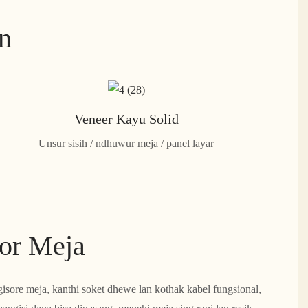
an
Veneer Kayu Solid
Unsur sisih / ndhuwur meja / panel layar
or Meja
gisore meja, kanthi soket dhewe lan kothak kabel fungsional,