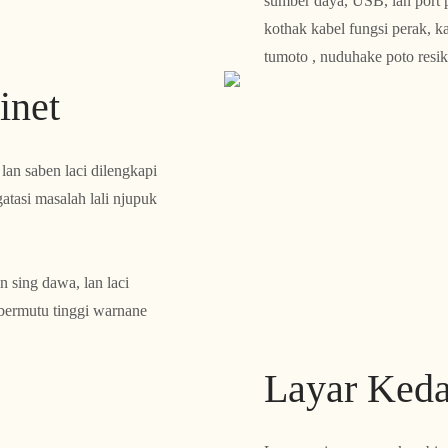
sumber daya, USB, lan port p
kothak kabel fungsi perak, k
tumoto , nuduhake poto resik
inet
lan saben laci dilengkapi
atasi masalah lali njupuk
n sing dawa, lan laci
 bermutu tinggi warnane
Layar Keda