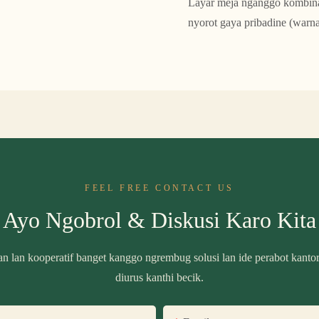
Layar meja nganggo kombinas
nyorot gaya pribadine (warna
FEEL FREE CONTACT US
Ayo Ngobrol & Diskusi Karo Kita
n lan kooperatif banget kanggo ngrembug solusi lan ide perabot kanto
diurus kanthi becik.