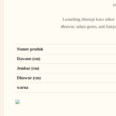
s
Lumahing ditutupi karo stiker
dhuwur, tahan gores, anti ban
Nomer produk
Dawane (cm)
Jembar (cm)
Dhuwur (cm)
warna