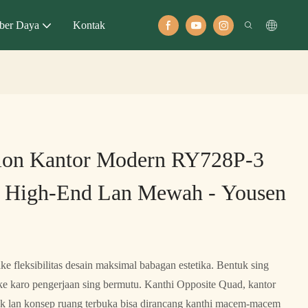
ber Daya
Kontak
tion Kantor Modern RY728P-3
 High-End Lan Mewah - Yousen
e fleksibilitas desain maksimal babagan estetika. Bentuk sing
ake karo pengerjaan sing bermutu. Kanthi Opposite Quad, kantor
ok lan konsep ruang terbuka bisa dirancang kanthi macem-macem