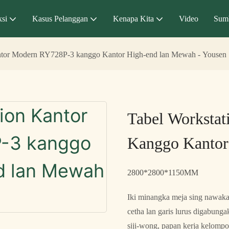
si
Kasus Pelanggan
Kenapa Kita
Video
Sum
ntor Modern RY728P-3 kanggo Kantor High-end lan Mewah - Yousen
Tabel Worksta
Kanggo Kantor
2800*2800*1150MM
Iki minangka meja sing nawakak
cetha lan garis lurus digabung
siji-wong, papan kerja kelomp