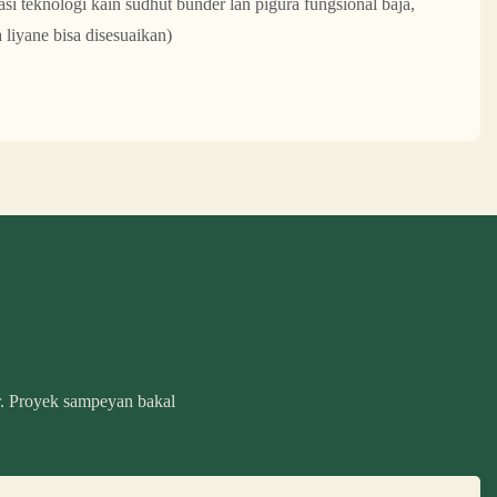
i teknologi kain sudhut bunder lan pigura fungsional baja,
 liyane bisa disesuaikan)
r. Proyek sampeyan bakal