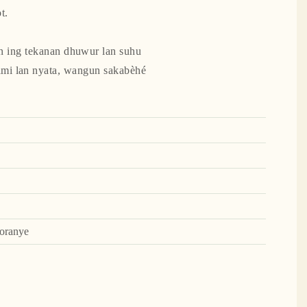
t.
an ing tekanan dhuwur lan suhu
ami lan nyata, wangun sakabèhé
 oranye