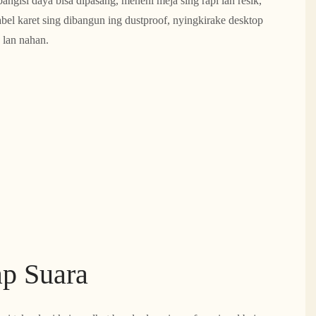
angisi daya bisa dipasang, menehi meja sing rapi lan resik,
abel karet sing dibangun ing dustproof, nyingkirake desktop
 lan nahan.
p Suara