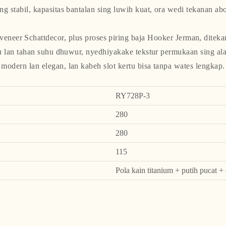
ing stabil, kapasitas bantalan sing luwih kuat, ora wedi tekanan abo
 veneer Schattdecor, plus proses piring baja Hooker Jerman, ditek
yu lan tahan suhu dhuwur, nyedhiyakake tekstur permukaan sing al
modern lan elegan, lan kabeh slot kertu bisa tanpa wates lengkap.
RY728P-3
280
280
115
Pola kain titanium + putih pucat +