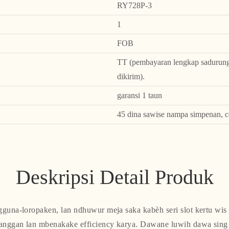
RY728P-3
1
FOB
TT (pembayaran lengkap sadurunge
dikirim).
garansi 1 taun
45 dina sawise nampa simpenan, c
Deskripsi Detail Produk
gguna-loropaken, lan ndhuwur meja saka kabèh seri slot kertu wi
nggan lan mbenakake efficiency karya. Dawane luwih dawa sing 