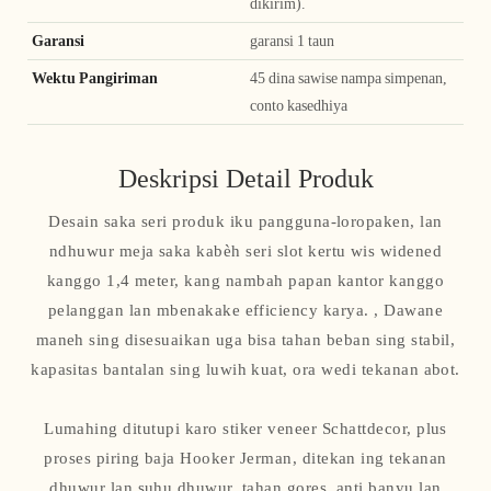
dikirim).
Garansi
garansi 1 taun
Wektu Pangiriman
45 dina sawise nampa simpenan,
conto kasedhiya
Deskripsi Detail Produk
Desain saka seri produk iku pangguna-loropaken, lan
ndhuwur meja saka kabèh seri slot kertu wis widened
kanggo 1,4 meter, kang nambah papan kantor kanggo
pelanggan lan mbenakake efficiency karya. , Dawane
maneh sing disesuaikan uga bisa tahan beban sing stabil,
kapasitas bantalan sing luwih kuat, ora wedi tekanan abot.
Lumahing ditutupi karo stiker veneer Schattdecor, plus
proses piring baja Hooker Jerman, ditekan ing tekanan
dhuwur lan suhu dhuwur, tahan gores, anti banyu lan