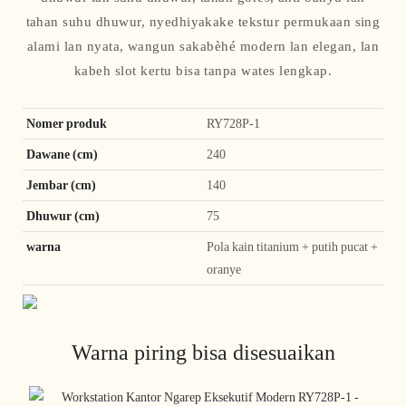
tahan suhu dhuwur, nyedhiyakake tekstur permukaan sing
alami lan nyata, wangun sakabèhé modern lan elegan, lan
kabeh slot kertu bisa tanpa wates lengkap.
Nomer produk
RY728P-1
Dawane (cm)
240
Jembar (cm)
140
Dhuwur (cm)
75
warna
Pola kain titanium + putih pucat +
oranye
Warna piring bisa disesuaikan