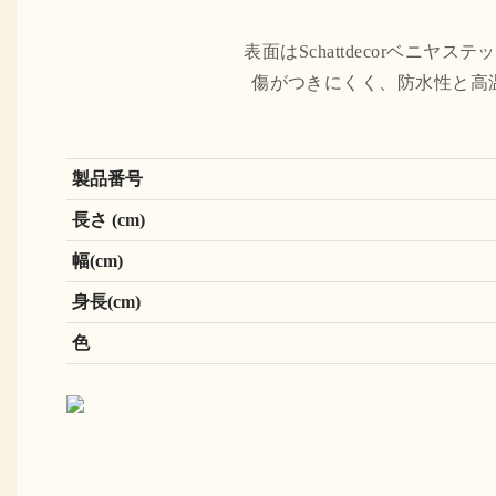
表面はSchattdecorベ
傷がつきにくく、防水性と高
製品番号
長さ (cm)
幅(cm)
身長(cm)
色