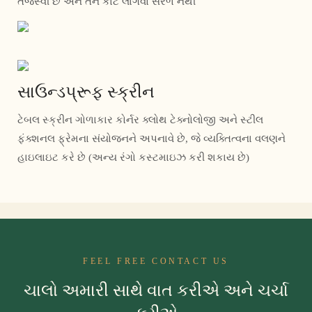
તેજસ્વી છે અને તેને કાટ લાગવો સરળ નથી
સાઉન્ડપ્રૂફ સ્ક્રીન
ટેબલ સ્ક્રીન ગોળાકાર કોર્નર ક્લોથ ટેક્નોલોજી અને સ્ટીલ
ફંક્શનલ ફ્રેમના સંયોજનને અપનાવે છે, જે વ્યક્તિત્વના વલણને
હાઇલાઇટ કરે છે (અન્ય રંગો કસ્ટમાઇઝ કરી શકાય છે)
FEEL FREE CONTACT US
ચાલો અમારી સાથે વાત કરીએ અને ચર્ચા