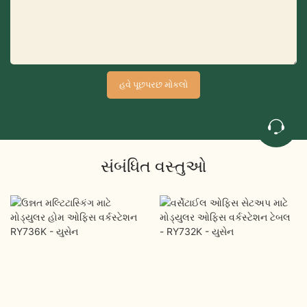
હવે પૂછપરછ મોકલો
સંબંધિત વસ્તુઓ