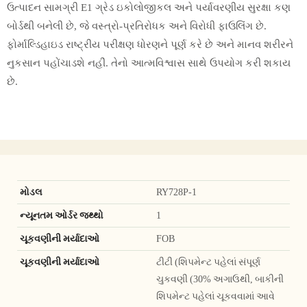
ઉત્પાદન સામગ્રી E1 ગ્રેડ ઇકોલોજીકલ અને પર્યાવરણીય સુરક્ષા કણ
બોર્ડથી બનેલી છે, જે વસ્ત્રો-પ્રતિરોધક અને વિરોધી ફાઉલિંગ છે.
ફોર્માલ્ડિહાઇડ રાષ્ટ્રીય પરીક્ષણ ધોરણને પૂર્ણ કરે છે અને માનવ શરીરને
નુકસાન પહોંચાડશે નહીં. તેનો આત્મવિશ્વાસ સાથે ઉપયોગ કરી શકાય
છે.
મોડલ
RY728P-1
ન્યૂનતમ ઓર્ડર જથ્થો
1
ચૂકવણીની મર્યાદાઓ
FOB
ચૂકવણીની મર્યાદાઓ
ટીટી (શિપમેન્ટ પહેલાં સંપૂર્ણ
ચુકવણી (30% અગાઉથી, બાકીની
શિપમેન્ટ પહેલાં ચૂકવવામાં આવે