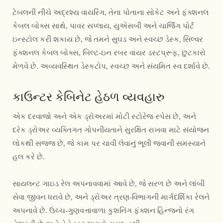
ટેબલની નીચે અદ્રશ્ય વાયરિંગ, તેના પોતાના સોકેટ અને ફંક્શનલ
કેબલ બોક્સ સાથે, પાવર સપ્લાય, યુએસબી અને ચાર્જિંગ પોર્ટ
ઇન્સ્ટોલ કરી શકાય છે, જે તમને સુઘડ અને સ્વચ્છ ડેસ્ક, સિલ્વર
ફંક્શનલ કેબલ બોક્સ, બિલ્ટ-ઇન રબર વાયર ડસ્ટપ્રૂફ, છુટકારો
મેળવે છે. અવ્યવસ્થિત ડેસ્કટોપ, સ્વચ્છ અને સંયમિત સ્વ દર્શાવે છે.
કાઉન્ટર કેબિનેટ હેઠળ વ્યવહારુ
એક દરવાજો અને એક ડ્રોઅરમાં મોટી સ્ટોરેજ સ્પેસ છે, અને
દરેક ડ્રોઅર વ્યક્તિગત ગોપનીયતાને સુરક્ષિત રાખવા માટે સંયોજન
લોકથી સજ્જ છે, જે કામ પર ચાવી લેવાનું ભૂલી જવાની સમસ્યાને
હલ કરે છે.
સાયલન્ટ ગાઇડ રેલ અપનાવવામાં આવે છે, જે સરળ છે અને લાંબી
સેવા જીવન ધરાવે છે, અને ડ્રોઅર ત્રણ-વિભાગની માર્ગદર્શિકા રેલને
અપનાવે છે. ઉચ્ચ-ગુણવત્તાવાળા કુશનિંગ ફંક્શન હિન્જનો રંગ