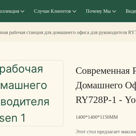
оллекция
Случаи Клиентов
Почему Мы
Вид
ная рабочая станция для домашнего офиса для руководителя RY7
Современная 
Домашнего Оф
RY728P-1 - Yo
1400*1400*1150MM
Этот стол предлагает максим