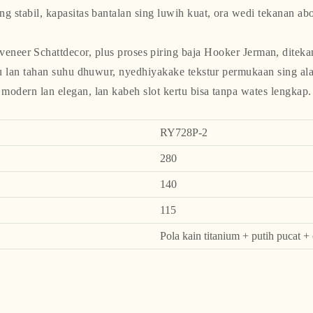
ing stabil, kapasitas bantalan sing luwih kuat, ora wedi tekanan abo
 veneer Schattdecor, plus proses piring baja Hooker Jerman, ditek
yu lan tahan suhu dhuwur, nyedhiyakake tekstur permukaan sing al
modern lan elegan, lan kabeh slot kertu bisa tanpa wates lengkap.
RY728P-2
280
140
115
Pola kain titanium + putih pucat +