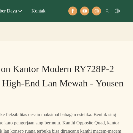
ber Daya
Kontak
tion Kantor Modern RY728P-2
 High-End Lan Mewah - Yousen
e fleksibilitas desain maksimal babagan estetika. Bentuk sing
ake karo pengerjaan sing bermutu. Kanthi Opposite Quad, kantor
ok lan konsep ruang terbuka bisa dirancang kanthi macem-macem