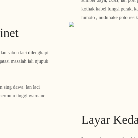
sumber daya, USB, lan port p
kothak kabel fungsi perak, k
tumoto , nuduhake poto resik
inet
lan saben laci dilengkapi
atasi masalah lali njupuk
n sing dawa, lan laci
 bermutu tinggi warnane
Layar Keda