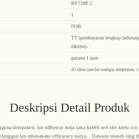
RY728P-2
1
FOB
TT (pembayaran lengkap sadurunge
dikirim).
garansi 1 taun
45 dina sawise nampa simpenan, c
Deskripsi Detail Produk
gguna-loropaken, lan ndhuwur meja saka kabèh seri slot kertu wi
langgan lan mbenakake efficiency karya. , Dawane maneh sing di