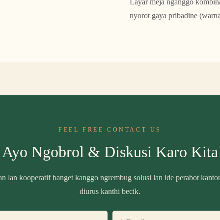
Layar meja nganggo kombinas
nyorot gaya pribadine (warna
FEEL FREE CONTACT US
Ayo Ngobrol & Diskusi Karo Kita
n lan kooperatif banget kanggo ngrembug solusi lan ide perabot kanto
diurus kanthi becik.