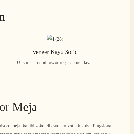
an
Veneer Kayu Solid
Unsur sisih / ndhuwur meja / panel layar
or Meja
gisore meja, kanthi soket dhewe lan kothak kabel fungsional,