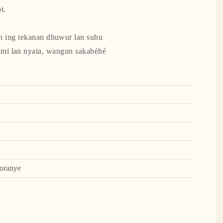
t.
an ing tekanan dhuwur lan suhu
ami lan nyata, wangun sakabèhé
 oranye