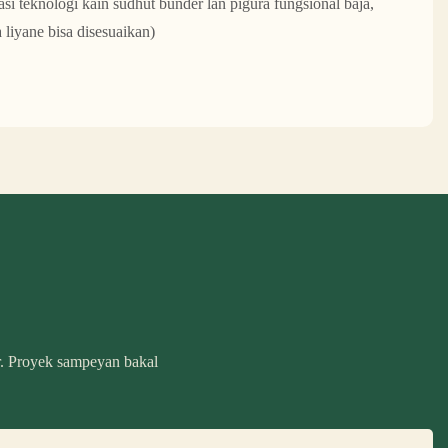
i teknologi kain sudhut bunder lan pigura fungsional baja,
 liyane bisa disesuaikan)
r. Proyek sampeyan bakal