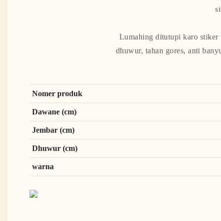
s
Lumahing ditutupi karo stiker
dhuwur, tahan gores, anti ban
Nomer produk
Dawane (cm)
Jembar (cm)
Dhuwur (cm)
warna