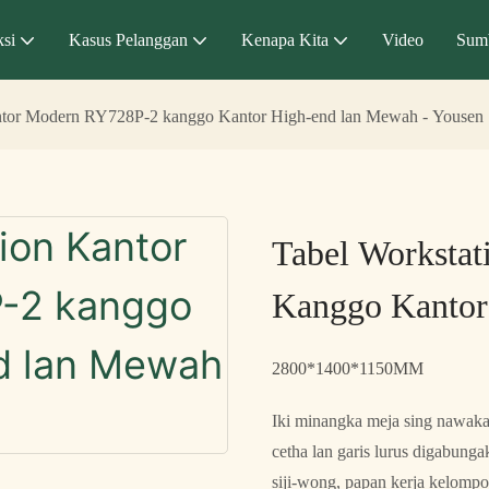
si
Kasus Pelanggan
Kenapa Kita
Video
Sum
ntor Modern RY728P-2 kanggo Kantor High-end lan Mewah - Yousen
Tabel Worksta
Kanggo Kantor
2800*1400*1150MM
Iki minangka meja sing nawakak
cetha lan garis lurus digabung
siji-wong, papan kerja kelomp