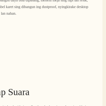
angisi daya bisa dipasang, menehi meja sing rapi lan resik,
abel karet sing dibangun ing dustproof, nyingkirake desktop
 lan nahan.
p Suara