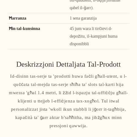
qabel il-ġarr).
Ħarranza
1 sena garanzija
Ħin tal-kunsinna
45 jum wara li tirċievi d-
depożitu, il-kampjuni huma
disponibbli
Deskrizzjoni Dettaljata Tal-Prodott
Id-disinn tas-serje ta 'prodotti huwa faċli għall-utent, u l-
quċċata tal-mejda tas-serje sħiħa ta' slots tal-karti hija
mwessa 'għal 1.4 metri, li żżid l-ispazju tal-uffiċċju għall-
klijenti u ttejjeb l-effiċjenza tax-xogħol. Tul itwal
personalizzat jista 'wkoll ikun stabbli li jġorr it-tagħbija,
kapaċità ta' ġarr aktar b'saħħitha, ma jibżgħux minn
pressjoni qawwija.