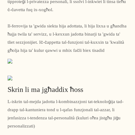
tipproteġi l-privatezza personali, li ssolvi l-inkwiet li tinsa tieħu
ċ-ċavetta fuq ix-xogħol.
Il-ferrovija ta 'gwida siekta hija adottata, li hija lixxa u għandha
ħajja twila ta' servizz, u l-kexxun jadotta binarji ta 'gwida ta'
tliet sezzjonijiet. Iċ-ċappetta tal-funzjoni tal-kuxxin ta 'kwalità
għolja hija ta' kulur qawwi u mhix faċli biex tisadid
Skrin li ma jgħaddix ħoss
L-iskrin tal-mejda jadotta l-kombinazzjoni tat-teknoloġija tad-
drapp tal-kantuniera tond u l-qafas funzjonali tal-azzar, li
jenfasizza t-tendenza tal-personalità (kuluri oħra jistgħu jiġu
personalizzati)