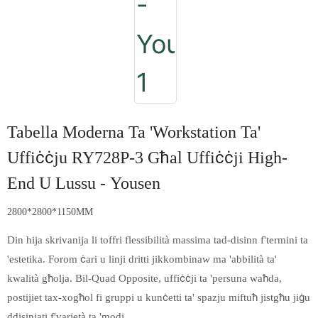
Tabella Moderna Ta 'Workstation Ta'
Uffiċċju RY728P-3 Għal Uffiċċji High-
End U Lussu - Yousen
2800*2800*1150MM
Din hija skrivanija li toffri flessibilità massima tad-disinn f'termini ta
'estetika. Forom ċari u linji dritti jikkombinaw ma 'abbilità ta'
kwalità għolja. Bil-Quad Opposite, uffiċċji ta 'persuna waħda,
postijiet tax-xogħol fi gruppi u kunċetti ta' spazju miftuħ jistgħu jiġu
ddisinjati f'varjetà ta 'modi.