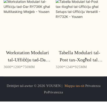
Workstation Modulari
Tabella Modulari tal-
tal-Uffiċċju tad-Dar
Post tax-Xogħol tal-
RY736K għal
Uffiċċju għal Setups
3600*1200*750MM
3200*1240*925MM
Multitasking Mtejjeb -
tal-Uffiċċju Versatili -
Yousen
RY732K - Yousen
Drittijiet tal-awtur © 2026 YOUSEN |
Mappa tas-sit
Privatezza
PoPrivatezza