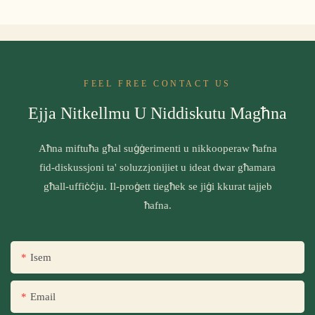
FEEL FREE CONTACT US
Ejja Nitkellmu U Niddiskutu Magħna
Aħna miftuħa għal suġġerimenti u nikkooperaw ħafna
fid-diskussjoni ta' soluzzjonijiet u ideat dwar għamara
għall-uffiċċju. Il-proġett tiegħek se jiġi kkurat tajjeb
ħafna.
Isem
Email