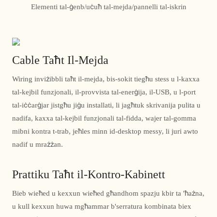
Elementi tal-ġenb/uċuħ tal-mejda/pannelli tal-iskrin
Cable Taħt Il-Mejda
Wiring inviżibbli taħt il-mejda, bis-sokit tiegħu stess u l-kaxxa
tal-kejbil funzjonali, il-provvista tal-enerġija, il-USB, u l-port
tal-iċċarġjar jistgħu jiġu installati, li jagħtuk skrivanija pulita u
nadifa, kaxxa tal-kejbil funzjonali tal-fidda, wajer tal-gomma
mibni kontra t-trab, jeħles minn id-desktop messy, li juri awto
nadif u mrażżan.
Prattiku Taħt il-Kontro-Kabinett
Bieb wieħed u kexxun wieħed għandhom spazju kbir ta 'ħażna,
u kull kexxun huwa mgħammar b'serratura kombinata biex