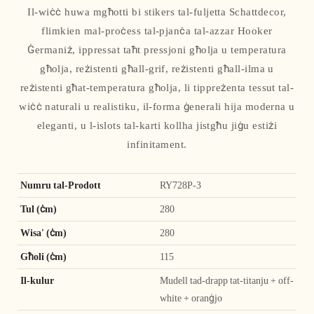
Il-wiċċ huwa mgħotti bi stikers tal-fuljetta Schattdecor,
flimkien mal-proċess tal-pjanċa tal-azzar Hooker
Ġermaniż, ippressat taħt pressjoni għolja u temperatura
għolja, reżistenti għall-grif, reżistenti għall-ilma u
reżistenti għat-temperatura għolja, li tippreżenta tessut tal-
wiċċ naturali u realistiku, il-forma ġenerali hija moderna u
eleganti, u l-islots tal-karti kollha jistgħu jiġu estiżi
infinitament.
Numru tal-Prodott
RY728P-3
Tul (ċm)
280
Wisa' (ċm)
280
Għoli (ċm)
115
Il-kulur
Mudell tad-drapp tat-titanju + off-
white + oranġjo