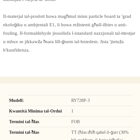
Il-materjal tal-prodott huwa magħmul minn particle board ta 'grad
ekoloġiku u ambjentali E1, li huwa reżistenti għall-ilbies u anti-
fouling. Il-formaldehyde jissodisfa l-istandard nazzjonali tal-ittestjar
u mhux se jikkawża ħsara lill-ġisem tal-bniedem. Jista 'jintuża
b'kunfidenza.
Mudell:
RY728P-3
Kwantità Minima tal-Ordni
1
Termini tal-ħlas
FOB
Termini tal-ħlas
TT (ħlas sħiħ qabel il-ġarr (30%
bil-quddiem, il-bqija jitħallas