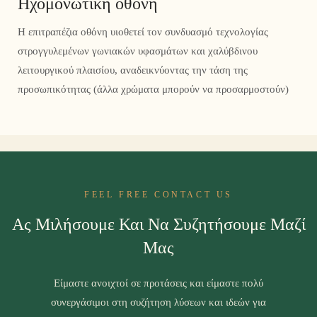
Ηχομονωτική οθόνη
Η επιτραπέζια οθόνη υιοθετεί τον συνδυασμό τεχνολογίας
στρογγυλεμένων γωνιακών υφασμάτων και χαλύβδινου
λειτουργικού πλαισίου, αναδεικνύοντας την τάση της
προσωπικότητας (άλλα χρώματα μπορούν να προσαρμοστούν)
FEEL FREE CONTACT US
Ας Μιλήσουμε Και Να Συζητήσουμε Μαζί
Μας
Είμαστε ανοιχτοί σε προτάσεις και είμαστε πολύ
συνεργάσιμοι στη συζήτηση λύσεων και ιδεών για