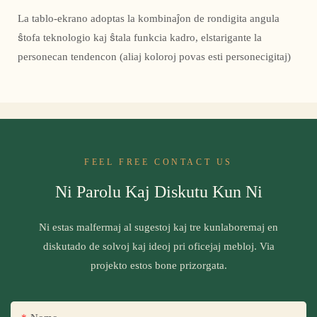
La tablo-ekrano adoptas la kombinaĵon de rondigita angula
ŝtofa teknologio kaj ŝtala funkcia kadro, elstarigante la
personecan tendencon (aliaj koloroj povas esti personecigitaj)
FEEL FREE CONTACT US
Ni Parolu Kaj Diskutu Kun Ni
Ni estas malfermaj al sugestoj kaj tre kunlaboremaj en
diskutado de solvoj kaj ideoj pri oficejaj mebloj. Via
projekto estos bone prizorgata.