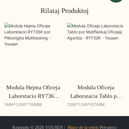
Rilataj Produktoj
Modula Hejma Oficeja
Modula Oficeja
Laborstacio RY736K
Laborstacia Tablo por
por Plibonigita
Multflankaj Oficejaj
3600*1200*750MM
3200*1240*925MM
Multitasking - Yousen
Agordoj - RY732K -
Yousen
Kopirajto © 2026 YOUSEN |
Mapo de la retejo
Privateco