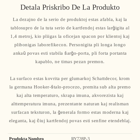
Detala Priskribo De La Produkto
La dezajno de la serio de produktoj estas afabla, kaj la
tablosupro de la tuta serio de kartfendoj estas larĝigita al
1,4 metroj, kio pliigas la oficejan spacon por klientoj kaj
plibonigas laborefikecon. Personigita pli longa longo
ankaŭ povas esti stabila ŝarĝo-porta, pli forta portanta
kapablo, ne timas pezan premon.
La surfaco estas kovrita per glumarkoj Schattdecor, krom
la germana Hooker-ŝtalo-procezo, premita sub alta premo
kaj alta temperaturo, skrapa imuna, akvorezista kaj
alttemperatura imuna, prezentante naturan kaj realisman
surfacan teksturon, la ĝenerala formo estas moderna kaj
eleganta, kaj ĉiuj kartfendoj povas esti senfine etendeblaj.
Produkta Nombro
RY728P-3