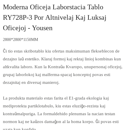
Moderna Oficeja Laborstacia Tablo
RY728P-3 Por Altnivelaj Kaj Luksaj
Oficejoj - Yousen
2800*2800*1150MM
Ĉi tio estas skribotablo kiu ofertas maksimuman flekseblecon de
dezajno laŭ estetiko. Klaraj formoj kaj rektaj linioj kombinas kun
altkvalita laboro. Kun la Kontraŭa Kvaropo, unupersonaj oficejoj,
grupaj laborlokoj kaj malferma-spacaj konceptoj povas esti
dezajnitaj en diversaj manieroj.
La produkta materialo estas farita el E1-grada ekologia kaj
mediprotekta partiklotabulo, kiu estas eluziĝo-rezista kaj
kontraŭmalpuriga. La formaldehido plenumas la nacian testan
normon kaj ne kaŭzos damaĝon al la homa korpo. Ĝi povas esti
uzata kun konfido.