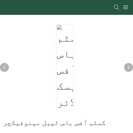
کسٹم آفس باس ٹیبل مینوفیکچر