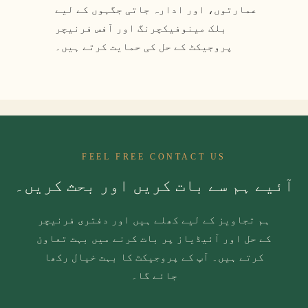
عمارتوں، اور ادارہ جاتی جگہوں کے لیے
بلک مینوفیکچرنگ اور آفس فرنیچر
پروجیکٹ کے حل کی حمایت کرتے ہیں۔
FEEL FREE CONTACT US
آئیے ہم سے بات کریں اور بحث کریں۔
ہم تجاویز کے لیے کھلے ہیں اور دفتری فرنیچر
کے حل اور آئیڈیاز پر بات کرنے میں بہت تعاون
کرتے ہیں۔ آپ کے پروجیکٹ کا بہت خیال رکھا
جائے گا۔