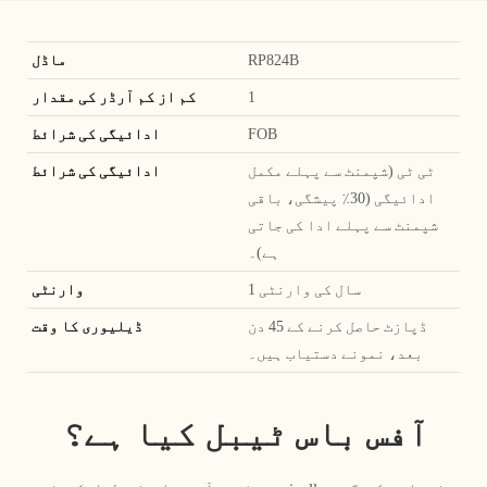
RP824B
ماڈل
1
کم از کم آرڈر کی مقدار
FOB
ادائیگی کی شرائط
ٹی ٹی (شپمنٹ سے پہلے مکمل
ادائیگی کی شرائط
ادائیگی (30٪ پیشگی، باقی
شپمنٹ سے پہلے ادا کی جاتی
ہے)۔
1 سال کی وارنٹی
وارنٹی
ڈپازٹ حاصل کرنے کے 45 دن
ڈیلیوری کا وقت
بعد، نمونے دستیاب ہیں۔
آفس باس ٹیبل کیا ہے؟