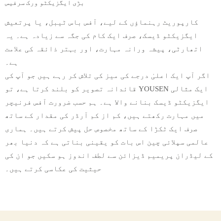
بڑی ایگزیکٹو ورک سرفیس
کارپوریٹ رہنماؤں کے لیے، آفس باس ٹیبل، یا پرتعیش
ایگزیکٹو ڈیسک، صرف ایک کام کی جگہ سے زیادہ ہے۔ یہ
اتھارٹی، پیشہ ورانہ مہارت، اور بہتر ذائقہ کی علامت
ہے۔
اگر آپ ایک اعلیٰ درجے کی میز کی تلاش کر رہے ہیں جو آپ کی
قائدانہ تصویر کو بلند کرتا ہے، تو YOUSEN ایک مثالی
ایگزیکٹو ڈیسک بنانے والا ہے۔ ہم حسب ضرورت آفس فرنیچر
میں مہارت رکھتے ہیں، کم از کم آرڈر کی مقدار کے ساتھ
صرف ایک ٹکڑا کے ساتھ مخصوص حل پیش کرتے ہیں۔ ہماری
عالمی سپلائی چین اس بات کو یقینی بناتی ہے کہ دنیا بھر
کے لیڈران پریمیم ڈیزائن سے لطف اندوز ہو سکیں جو ان کی
حیثیت کی عکاسی کرتے ہیں۔