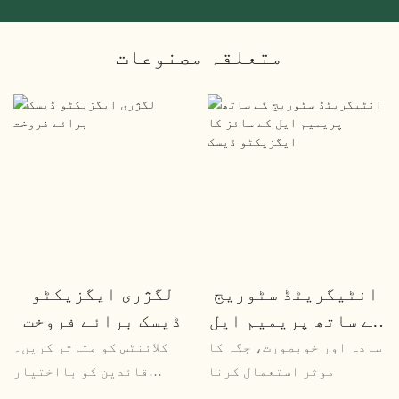
متعلقہ مصنوعات
انٹیگریٹڈ سٹوریج
لگژری ایگزیکٹو
کے ساتھ پریمیم ایل
ڈیسک برائے فروخت
کے سائز کا
سادہ اور خوبصورت، جگہ کا
کلائنٹس کو متاثر کریں۔
ایگزیکٹو ڈیسک
موثر استعمال کرنا
قائدین کو بااختیار
بنائیں۔