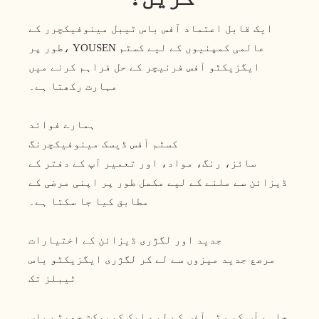
ایک قابل اعتماد آفس باس ٹیبل مینوفیکچرر کے
طور پر، YOUSEN عالمی کمپنیوں کے لیے کسٹم
ایگزیکٹو آفس فرنیچر کے حل فراہم کرنے میں
مہارت رکھتا ہے۔
ہمارے فوائد
کسٹم آفس ڈیسک مینوفیکچرنگ
سائز، رنگ، مواد، اور تعمیر آپ کے دفتر کے
ڈیزائن سے ملنے کے لیے مکمل طور پر اپنی مرضی کے
مطابق کیا جا سکتا ہے۔
جدید اور لگژری ڈیزائن کے اختیارات
مرصع جدید میزوں سے لے کر لگژری ایگزیکٹو باس
ٹیبلز تک
چاہے آپ کو سٹی آفس کے لیے ایک کمپیکٹ چھوٹے باس