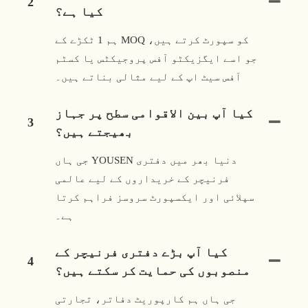
2
کیا ہے؟
ہم 1 ٹکڑے کے MOQ کو سپورٹ کرتے ہیں،
جو اسے ایگزیکٹو آفس پروجیکٹس یا کسٹم
آفس سیٹ اپ کے لیے مثالی بناتے ہیں۔
کیا آپ بین الاقوامی سطح پر جہاز
3
بھیجتے ہیں؟
جی ہاں YOUSEN دنیا بھر میں دفتری
فرنیچر کے خریداروں کے لیے عالمی
سپلائی اور ایکسپورٹ سروسز فراہم کرتا
ہے۔
کیا آپ بڑے دفتری فرنیچر کے
4
منصوبوں کی حمایت کر سکتے ہیں؟
جی ہاں ہم کارپوریٹ دفاتر، تجارتی