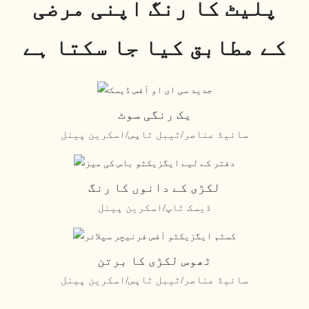
پلیٹ کا رنگ اپنی مرضی
کے مطابق کیا جا سکتا ہے
یک رنگی سوٹ
سائیڈ عناصر/ٹیبل ٹاپس/اسکرین پینل
لکڑی کے دانوں کا رنگ
ڈیسک ٹاپ/اسکرین پینل
ٹھوس لکڑی کا برتن
سائیڈ عناصر/ٹیبل ٹاپس/اسکرین پینل