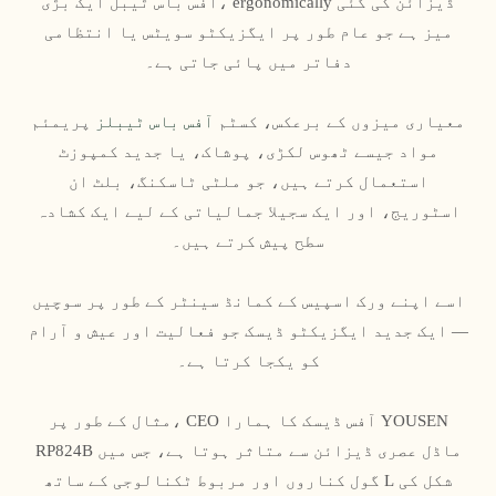
آفس باس ٹیبل ایک بڑی، ergonomically ڈیزائن کی گئی
میز ہے جو عام طور پر ایگزیکٹو سویٹس یا انتظامی
دفاتر میں پائی جاتی ہے۔
معیاری میزوں کے برعکس، کسٹم
آفس باس ٹیبلز
پریمئم
مواد جیسے ٹھوس لکڑی، پوشاک، یا جدید کمپوزٹ
استعمال کرتے ہیں، جو ملٹی ٹاسکنگ، بلٹ ان
اسٹوریج، اور ایک سجیلا جمالیاتی کے لیے ایک کشادہ
سطح پیش کرتے ہیں۔
اسے اپنے ورک اسپیس کے کمانڈ سینٹر کے طور پر سوچیں
— ایک جدید ایگزیکٹو ڈیسک جو فعالیت اور عیش و آرام
کو یکجا کرتا ہے۔
مثال کے طور پر، CEO آفس ڈیسک کا ہمارا YOUSEN
RP824B ماڈل عصری ڈیزائن سے متاثر ہوتا ہے، جس میں
گول کناروں اور مربوط ٹکنالوجی کے ساتھ L شکل کی