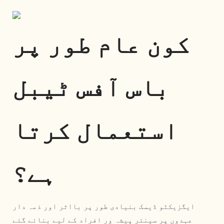
کون عام طور پر
باس آفس ٹیبل
استعمال کرتا
ہے؟
ایگزیکٹو ڈیسک بنیادی طور پر بااثر اور ذمہ دار
عہدوں پر سینئر پیشہ ور افراد کے لیے بنائے گئے