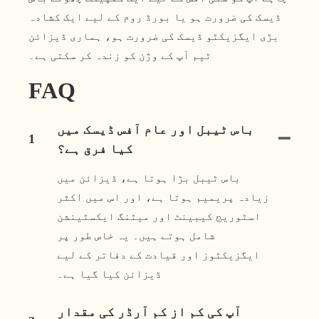
ڈیسک کی ضرورت ہو یا بورڈ روم کے لیے ایک کشادہ
بڑی ایگزیکٹو ڈیسک کی ضرورت ہو، ہماری ڈیزائن
ٹیم آپ کے وژن کو زندہ کر سکتی ہے۔
FAQ
باس ٹیبل اور عام آفس ڈیسک میں
1
کیا فرق ہے؟
باس ٹیبل بڑا ہوتا ہے، ڈیزائن میں
زیادہ پریمیم ہوتا ہے، اور اس میں اکثر
اسٹوریج کیبینٹ اور میٹنگ ایکسٹینشن
شامل ہوتے ہیں۔ یہ خاص طور پر
ایگزیکٹوز اور قیادت کے دفاتر کے لیے
ڈیزائن کیا گیا ہے۔
آپ کی کم از کم آرڈر کی مقدار