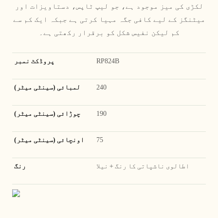
لکڑی کی میز موجود ہے، جو لیپ ٹاپس، دستاویزات اور
میٹنگز کے لیے کافی جگہ مہیا کرتی ہے جبکہ ایک کم سے
کم لیکن نفیس شکل کو برقرار رکھتی ہے۔
RP824B
پروڈکٹ نمبر
240
لمبائی (سینٹی میٹر)
190
چوڑائی (سینٹی میٹر)
75
اونچائی (سینٹی میٹر)
اطالوی ناشپاتی کا رنگ + نیلا
رنگ