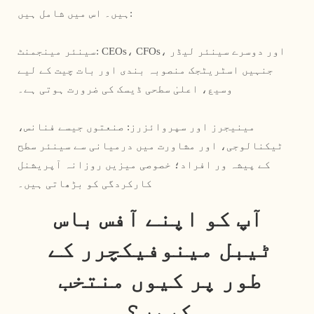
ہیں۔ اس میں شامل ہیں:
سینئر مینجمنٹ: CEOs، CFOs، اور دوسرے سینئر لیڈر
جنہیں اسٹریٹجک منصوبہ بندی اور بات چیت کے لیے
وسیع، اعلیٰ سطحی ڈیسک کی ضرورت ہوتی ہے۔
مینیجرز اور سپروائزرز: صنعتوں جیسے فنانس،
ٹیکنالوجی، اور مشاورت میں درمیانی سے سینئر سطح
کے پیشہ ور افراد؛ خصوصی میزیں روزانہ آپریشنل
کارکردگی کو بڑھاتی ہیں۔
آپ کو اپنے آفس باس 
ٹیبل مینوفیکچرر کے 
طور پر کیوں منتخب 
کریں؟