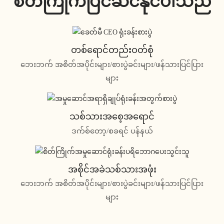
စိတ်ကြိုက်ပြင်ဆင်နိုင်ပါသည်
တစ်ရောင်တည်းဝတ်စုံ
ဘေးဘက် အစိတ်အပိုင်းများ/စားပွဲခင်းများ/ဖန်သားပြင်ပြား
များ
သစ်သားအစေ့အရောင်
ဒက်စ်တော့/စခရင် ပန်နယ်
အစိုင်အခဲသစ်သားအဖုံး
ဘေးဘက် အစိတ်အပိုင်းများ/စားပွဲခင်းများ/ဖန်သားပြင်ပြား
များ