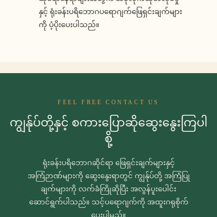
နှင့် ရုံးခန်းပရိဘောဂပရောဂျက်ဖြေရှင်းချက်များ
ကို ပံ့ပိုးပေးပါသည်။
FEEL FREE CONTACT US
ကျွန်ုပ်တို့နှင့် စကားပြောဆိုဆွေးနွေးကြပါ
စို့
ရုံးခန်းပရိဘောဂဆိုင်ရာ ဖြေရှင်းချက်များနှင့်
အကြံဉာဏ်များကို ဆွေးနွေးရာတွင် ကျွန်ုပ်တို့ အကြံပြု
ချက်များကို လက်ခံကြိုဆိုပြီး အလွန်ပူးပေါင်း
ဆောင်ရွက်ပါသည်။ သင့်ပရောဂျက်ကို အထူးဂရုစိုက်
ပေးပါမည်။