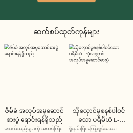
ဆက်စပ်ထုတ်ကုန်များ
ဇိမ်ခံ အလုပ်အမှုဆောင်
သိုလှောင်မှုစနစ်ပါဝင်
စားပွဲ ရောင်းရန်ရှိသည်
သော ပရီမီယံ L-
ပုံသဏ္ဍာန်
ဖောက်သည်များကို အထင်ကြီး
ရိုးရှင်းပြီး ကြော့ရှင်းသော၊