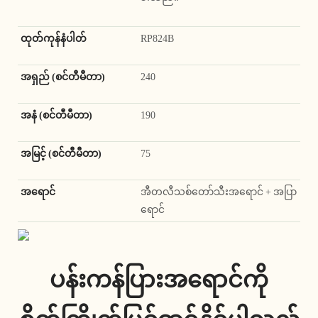
ထုတ်ကုန်နံပါတ်
RP824B
အရှည် (စင်တီမီတာ)
240
အနံ (စင်တီမီတာ)
190
အမြင့် (စင်တီမီတာ)
75
အရောင်
အီတလီသစ်တော်သီးအရောင် + အပြာ
ရောင်
ပန်းကန်ပြားအရောင်ကို