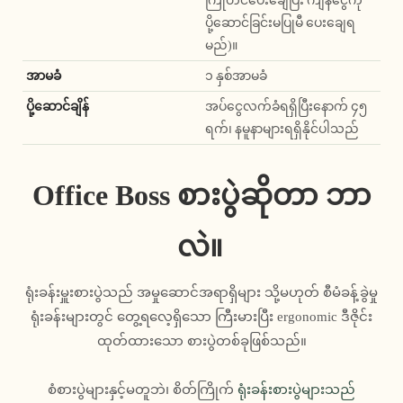
ပို့ဆောင်ခြင်းမပြုမီ ပေးချေရ
မည်)။
အာမခံ
၁ နှစ်အာမခံ
ပို့ဆောင်ချိန်
အပ်ငွေလက်ခံရရှိပြီးနောက် ၄၅
ရက်၊ နမူနာများရရှိနိုင်ပါသည်
Office Boss စားပွဲဆိုတာ ဘာ
လဲ။
ရုံးခန်းမှူးစားပွဲသည် အမှုဆောင်အရာရှိများ သို့မဟုတ် စီမံခန့်ခွဲမှု
ရုံးခန်းများတွင် တွေ့ရလေ့ရှိသော ကြီးမားပြီး ergonomic ဒီဇိုင်း
ထုတ်ထားသော စားပွဲတစ်ခုဖြစ်သည်။
စံစားပွဲများနှင့်မတူဘဲ၊ စိတ်ကြိုက်
ရုံးခန်းစားပွဲများသည်