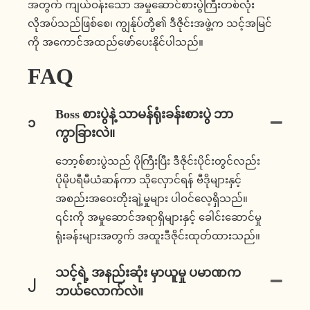
အတွက် ကျယ်ဝန်းသော အမှုဆောင်စားပွဲကြီးတစ်လုံး
လိုအပ်သည်ဖြစ်စေ၊ ကျွန်ုပ်တို့၏ ဒီဇိုင်းအဖွဲ့က သင့်အမြင်
ကို အကောင်အထည်ဖော်ပေးနိုင်ပါသည်။
FAQ
Boss စားပွဲနဲ့ သာမန်ရုံးခန်းစားပွဲ ဘာ
၁
ကွာခြားလဲ။
ဘော့စ်စားပွဲသည် ပိုကြီးပြီး ဒီဇိုင်းပိုင်းတွင်လည်း
ပိုမိုပရီမီယံဆန်ကာ သိုလှောင်ရန် ဗီဒိုများနှင့်
အစည်းအဝေးတိုးချဲ့မှုများ ပါဝင်လေ့ရှိသည်။
၎င်းကို အမှုဆောင်အရာရှိများနှင့် ခေါင်းဆောင်မှု
ရုံးခန်းများအတွက် အထူးဒီဇိုင်းထုတ်ထားသည်။
သင့်ရဲ့ အနည်းဆုံး မှာယူမှု ပမာဏက
၂
ဘယ်လောက်လဲ။