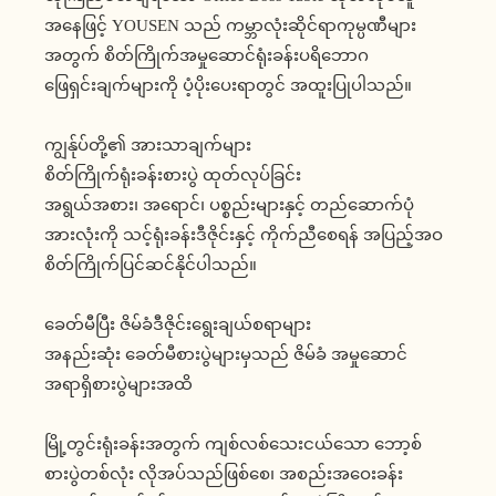
အနေဖြင့် YOUSEN သည် ကမ္ဘာလုံးဆိုင်ရာကုမ္ပဏီများ
အတွက် စိတ်ကြိုက်အမှုဆောင်ရုံးခန်းပရိဘောဂ
ဖြေရှင်းချက်များကို ပံ့ပိုးပေးရာတွင် အထူးပြုပါသည်။
ကျွန်ုပ်တို့၏ အားသာချက်များ
စိတ်ကြိုက်ရုံးခန်းစားပွဲ ထုတ်လုပ်ခြင်း
အရွယ်အစား၊ အရောင်၊ ပစ္စည်းများနှင့် တည်ဆောက်ပုံ
အားလုံးကို သင့်ရုံးခန်းဒီဇိုင်းနှင့် ကိုက်ညီစေရန် အပြည့်အဝ
စိတ်ကြိုက်ပြင်ဆင်နိုင်ပါသည်။
ခေတ်မီပြီး ဇိမ်ခံဒီဇိုင်းရွေးချယ်စရာများ
အနည်းဆုံး ခေတ်မီစားပွဲများမှသည် ဇိမ်ခံ အမှုဆောင်
အရာရှိစားပွဲများအထိ
မြို့တွင်းရုံးခန်းအတွက် ကျစ်လစ်သေးငယ်သော ဘော့စ်
စားပွဲတစ်လုံး လိုအပ်သည်ဖြစ်စေ၊ အစည်းအဝေးခန်း