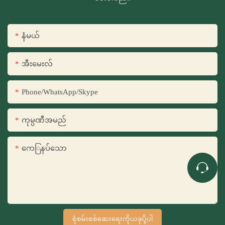
နံမယ်
အီးမေးလ်
Phone/WhatsApp/Skype
ကုမ္ပဏီအမည်
ကေြနပ်သော
စုံစမ်းစစ်ဆေးရေးကိုယခုပို့ပါ