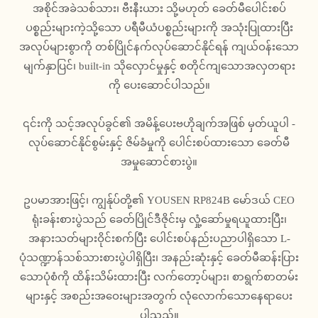
အစိုင်အခဲသစ်သား၊ ဗီးနီးယား သို့မဟုတ် ခေတ်မီပေါင်းစပ်
ပစ္စည်းများကဲ့သို့သော ပရီမီယံပစ္စည်းများကို အသုံးပြုထားပြီး
အလုပ်များစွာကို တစ်ပြိုင်နက်လုပ်ဆောင်နိုင်ရန် ကျယ်ဝန်းသော
မျက်နှာပြင်၊ built-in သိုလှောင်မှုနှင့် စတိုင်ကျသောအလှတရား
ကို ပေးဆောင်ပါသည်။
၎င်းကို သင့်အလုပ်ခွင်၏ အမိန့်ပေးဗဟိုချက်အဖြစ် မှတ်ယူပါ -
လုပ်ဆောင်နိုင်စွမ်းနှင့် ဇိမ်ခံမှုကို ပေါင်းစပ်ထားသော ခေတ်မီ
အမှုဆောင်စားပွဲ။
ဥပမာအားဖြင့်၊ ကျွန်ုပ်တို့၏ YOUSEN RP824B မော်ဒယ် CEO
ရုံးခန်းစားပွဲသည် ခေတ်ပြိုင်ဒီဇိုင်းမှ လှုံ့ဆော်မှုရယူထားပြီး၊
အနားသတ်များဝိုင်းစက်ပြီး ပေါင်းစပ်နည်းပညာပါရှိသော L-
ပုံသဏ္ဍာန်သစ်သားစားပွဲပါရှိပြီး၊ အနည်းဆုံးနှင့် ခေတ်မီဆန်းပြား
သောပုံစံကို ထိန်းသိမ်းထားပြီး လက်တော့ပ်များ၊ စာရွက်စာတမ်း
များနှင့် အစည်းအဝေးများအတွက် လုံလောက်သောနေရာပေး
ပါသည်။