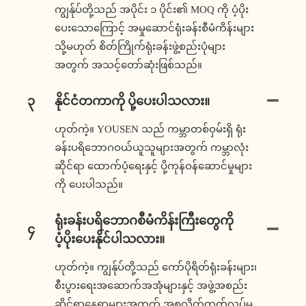
ကျွန်ုပ်တို့သည် အပိုင်း ၁ ပိုင်း၏ MOQ ကို ပံ့ပိုး
ပေးသောကြောင့် အမှုဆောင်ရုံးခန်းစီမံကိန်းများ
သို့မဟုတ် စိတ်ကြိုက်ရုံးခန်းဖွဲ့စည်းပုံများ
အတွက် အသင့်တော်ဆုံးဖြစ်သည်။
၃
နိုင်ငံတကာကို ပို့ပေးပါသလား။
ဟုတ်ကဲ့။ YOUSEN သည် ကမ္ဘာတစ်ဝှမ်းရှိ ရုံး
ခန်းပရိဘောဂဝယ်ယူသူများအတွက် ကမ္ဘာလုံး
ဆိုင်ရာ ထောက်ပံ့ရေးနှင့် ပို့ကုန်ဝန်ဆောင်မှုများ
ကို ပေးပါသည်။
ရုံးခန်းပရိဘောဂစီမံကိန်းကြီးတွေကို
၄
ပံ့ပိုးပေးနိုင်ပါသလား။
ဟုတ်ကဲ့။ ကျွန်ုပ်တို့သည် ကော်ပိုရိတ်ရုံးခန်းများ၊
စီးပွားရေးအဆောက်အအုံများနှင့် အဖွဲ့အစည်း
ဆိုင်ရာနေရာများအတွက် အစုလိုက်ထုတ်လုပ်မှု