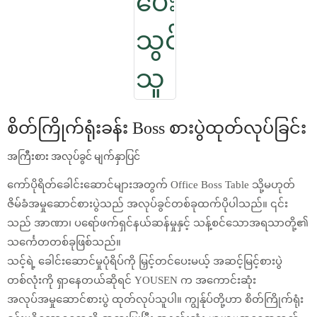
စိတ်ကြိုက်ရုံးခန်း Boss စားပွဲထုတ်လုပ်ခြင်း
အကြီးစား အလုပ်ခွင် မျက်နှာပြင်
ကော်ပိုရိတ်ခေါင်းဆောင်များအတွက် Office Boss Table သို့မဟုတ်
ဇိမ်ခံအမှုဆောင်စားပွဲသည် အလုပ်ခွင်တစ်ခုထက်ပိုပါသည်။ ၎င်း
သည် အာဏာ၊ ပရော်ဖက်ရှင်နယ်ဆန်မှုနှင့် သန့်စင်သောအရသာတို့၏
သင်္ကေတတစ်ခုဖြစ်သည်။
သင့်ရဲ့ ခေါင်းဆောင်မှုပုံရိပ်ကို မြှင့်တင်ပေးမယ့် အဆင့်မြင့်စားပွဲ
တစ်လုံးကို ရှာနေတယ်ဆိုရင် YOUSEN က အကောင်းဆုံး
အလုပ်အမှုဆောင်စားပွဲ ထုတ်လုပ်သူပါ။ ကျွန်ုပ်တို့ဟာ စိတ်ကြိုက်ရုံး