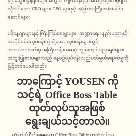
နှင့် ဆွေးနွေးခြင်းများအတွက် ကျယ်ဝန်းပြီး အဆင့်မြင့်စားပွဲများ
လိုအပ်သော CEO များ၊ CFO များနှင့် အခြားအကြီးတန်းခေါင်း
ဆောင်များ။
မန်နေဂျာများနှင့် ကြီးကြပ်ရေးမှူးများ- ဘဏ္ဍာရေး၊ နည်းပညာနှင့်
အတိုင်ပင်ခံလုပ်ငန်းကဲ့သို့သော လုပ်ငန်းများတွင်
အလယ်အလတ်မှ အကြီးတန်းအဆင့် ကျွမ်းကျင်ပညာရှင်များ၊
အထူးပြုစားပွဲများသည် နေ့စဉ်လုပ်ငန်းလည်ပတ်မှုထိရောက်မှုကို
မြှင့်တင်ပေးပါသည်။
ဘာကြောင့် YOUSEN ကို 
သင့်ရဲ့ Office Boss Table 
ထုတ်လုပ်သူအဖြစ် 
ရွေးချယ်သင့်တာလဲ။
ယုံကြည်စိတ်ချရသော Office Boss Table ထုတ်လုပ်သူ