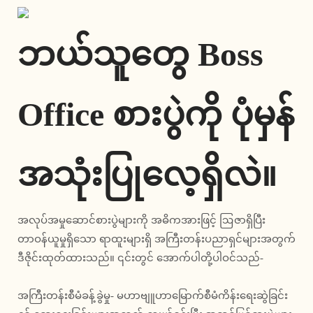
ဘယ်သူတွေ Boss
Office စားပွဲကို ပုံမှန်
အသုံးပြုလေ့ရှိလဲ။
အလုပ်အမှုဆောင်စားပွဲများကို အဓိကအားဖြင့် ဩဇာရှိပြီး
တာဝန်ယူမှုရှိသော ရာထူးများရှိ အကြီးတန်းပညာရှင်များအတွက်
ဒီဇိုင်းထုတ်ထားသည်။ ၎င်းတွင် အောက်ပါတို့ပါဝင်သည်-
အကြီးတန်းစီမံခန့်ခွဲမှု- မဟာဗျူဟာမြောက်စီမံကိန်းရေးဆွဲခြင်း