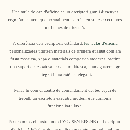
Una taula de cap d'oficina és un escriptori gran i dissenyat
ergonòmicament que normalment es troba en suites executives
o oficines de direcció.
A diferència dels escriptoris estàndard,
les taules d'oficina
personalitzades utilitzen materials de primera qualitat com ara
fusta massissa, xapa o materials compostos moderns, oferint
una superfície espaiosa per a la multitasca, emmagatzematge
integrat i una estètica elegant.
Pensa-hi com el centre de comandament del teu espai de
treball: un escriptori executiu modern que combina
funcionalitat i luxe.
Per exemple, el nostre model YOUSEN RP824B de l'escriptori
d'oficina CEO s'inspira en el disseny contemporani, amb un