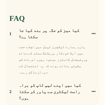
FAQ
کیا میز کو جگہ پر بند کیا جا
1
سکتا ہے؟
ہاں، ہمارے لیکچرن ٹیبل میں نچلے حصے
میں ایک خودکار بریکنگ سسٹم کے ساتھ
پروفیشنل کاسٹرز موجود ہیں، اس بات کو
یقینی بناتے ہوئے کہ یہ استعمال کے
دوران ساکن رہے۔
کیا میں اپنے لیپ ٹاپ کو براہ
راست لیکٹرن سے پاور کر سکتا
2
ہوں؟