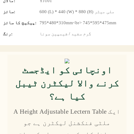
YJT01
ماڈل:
600 (L) * 440 (W) * 880 (H) ملی میٹر
سائز:
795*480*310mm<br> 745*595*475mm
پیکیج کا سائز:
گرم سفید / شیمپین سونا
رنگ:
اونچائی کو ایڈجسٹ
کرنے والا لیکٹرن ٹیبل
کیا ہے؟
A Height Adjustable Lectern Table ایک
ملٹی فنکشنل لیکٹرن ہے جو