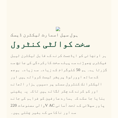
ہول سیل اسمارٹ لیکٹرن ڈیسک
سخت کوالٹی کنٹرول
ہر اونچائی کو ایڈجسٹ کرنے کے قابل لیکٹرن ٹیبل
فیکٹری چھوڑنے سے پہلے سخت کارکردگی کی جانچ سے
گزرتا ہے۔ ہم 50 کلوگرام کے زیادہ سے زیادہ بوجھ
کے ساتھ اوورلوڈ پریشر ٹیسٹ کرواتے ہیں اور
الیکٹرانک کنٹرول سسٹم پر دسیوں ہزار اٹھانے
اور کم کرنے کے چکر لگاتے ہیں تاکہ یہ یقینی
بنایا جا سکے کہ ہمارے صارفین کو فراہم کی جانے
والی مصنوعات 220V AC پاور سپلائی کے تحت آسانی
سے اور ناکامی کے بغیر چلتی ہیں۔