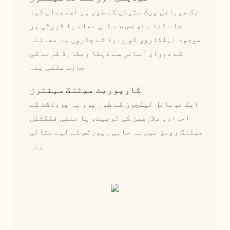
ایک موبائل ورک سٹیشن کے طور پر استعمال کیا
جا سکتا ہے، جس سے طبی عملے یا ڈیوٹی پر
موجود اہلکاروں کو وارڈ کے چکروں یا معائنہ
کے دوران آسانی سے ڈیٹا ریکارڈ کرنے کی
اجازت ملتی ہے۔
کارپوریٹ میٹنگ سینٹرز
ایک موبائل لیکچرن کے طور پر، یہ پروڈکٹ کے
اجراء، ملازمین کی تربیت، یا ملٹی فنکشنل
میٹنگ رومز میں سہ ماہی رپورٹس کے لیے مثالی
ہے۔