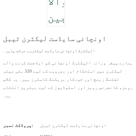
اونچائی سایڈست لیکٹرن ٹیبل
الیکٹرک اونچائی سایڈست لیکٹرن، حرکت پذیر۔
ہمارے پیشہ ورانہ الیکٹرک اونچائی کو ایڈجسٹ کرنے والے
لیکٹرن میں استحکام اور بھروسے کے لیے 320 ملی میٹر
لفٹنگ رینج اور خودکار بریکنگ کاسٹرز ہیں۔ یہ کلاس
رومز، کانفرنس رومز اور اسٹوڈیوز کے لیے بہترین انتخاب
ہے۔
اونچائی سایڈست لیکٹرن ٹیبل
پروڈکٹ نمبر: