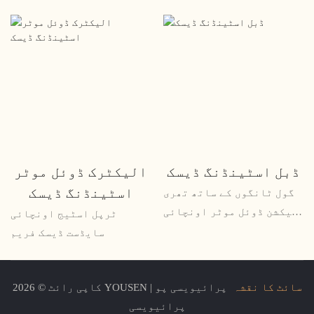
ڈبل اسٹینڈنگ ڈیسک
الیکٹرک ڈوئل موٹر
اسٹینڈنگ ڈیسک
گول ٹانگوں کے ساتھ تھری
سیکشن ڈوئل موٹر اونچائی
ٹرپل اسٹیج اونچائی
ایڈجسٹ ایبل ڈیسک فریم
سایڈست ڈیسک فریم
سائٹ کا نقشہ
پرائیویسی پو
کاپی رائٹ © 2026 YOUSEN |
پرائیویسی