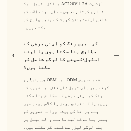
بالکل۔ ٹیبل ایک AC220V 1.2A آؤٹ پٹ
فراہم کرتا ہے، جس سے آپ اپنے آلات کو
اضافی ایکسٹینشن کورڈ کے بغیر چارج کر
سکتے ہیں۔
کیا میں رنگ کو اپنی مرضی کے
مطابق بنا سکتا ہوں یا اپنے
3
اسکول/کمپنی کا لوگو شامل کر
سکتا ہوں؟
جی ہاں! ہم OEM اور ODM خدمات پیش
کرتے ہیں۔ آپ ٹیبل ٹاپ فنش اور فریم کے
رنگ کو اپنی مرضی کے مطابق بنا سکتے
ہیں، یا کانفرنس رومز یا کلاس رومز میں
اپنے برانڈ کی پیشہ ورانہ تصویر کو
بہتر بنانے کے لیے سامنے والے پینل پر
اپنا لوگو لیزر سے کندہ کر سکتے ہیں۔