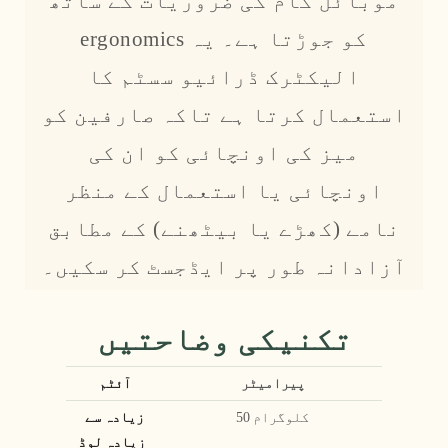
موبائل کام کی ضروریات کے ساتھ
ergonomics کو جوڑتا ہے۔ یہ
الیکٹرک ڈرائیو سسٹم کا
استعمال کرتا ہے تاکہ صارفین کو
میز کی اونچائی کو ان کی
اونچائی یا استعمال کے منظر
نامے (کھڑے یا بیٹھنے) کے مطابق
آزادانہ طور پر ایڈجسٹ کر سکیں۔
تکنیکی وضاحتیں
پیرامیٹر
آئٹم
50 کلوگرام
زیادہ سے
زیادہ لوڈ