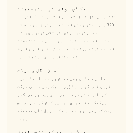
ایک ٹچ اونچائی ایڈجسٹمنٹ
کنٹرول پینل کا استعمال کرتے ہوئے آسانی سے
320 ملی میٹر رینج کے اندر اپنی ضروریات کے
لیے بہترین اونچائی تلاش کریں۔ چھوٹے
سیمینار کے لیے بیٹھنے اور رسمی پریزنٹیشنز
کے لیے کھڑے ہونے کے درمیان بغیر کسی رکاوٹ
کے سیکنڈوں میں سوئچ کریں۔
آسان نقل و حرکت
آسانی سے کسی بھی مقام پر لے جانے کے لیے
ٹیبل ٹاپ کو بس پکڑیں۔ ایک بار جب آپ حرکت
کرنا بند کر دیتے ہیں، تو بیس پر خودکار
بریکنگ سسٹم فوری طور پر کام کرتا ہے، اس
بات کو یقینی بناتا ہے کہ ٹیبل ٹاپ مستحکم
رہے۔
میڈیکل اور کمانڈ سینٹرز