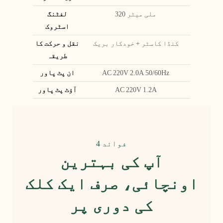
320 ملی میٹر
لفٹنگ
اسٹروک
کنڈا کاسٹر + خودکار بریک
نقل و حرکت کا
طریقہ
AC 220V 2.0A 50/60Hz
ان پٹ پاور
AC 220V 1.2A
آؤٹ پٹ پاور
4 فوائد
آپ کی بہترین
اونچائی، صرف ایک کلک
کی دوری پر