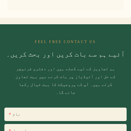
FEEL FREE CONTACT US
آئیے ہم سے بات کریں اور بحث کریں۔
ہم تجاویز کے لیے کھلے ہیں اور دفتری فرنیچر
کے حل اور آئیڈیاز پر بات کرنے میں بہت تعاون
کرتے ہیں۔ آپ کے پروجیکٹ کا بہت خیال رکھا
جائے گا۔
نام
ای میل