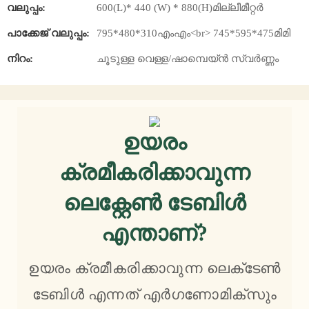
വലുപ്പം:
600(L)* 440 (W) * 880(H)മില്ലീമീറ്റർ
പാക്കേജ് വലുപ്പം:
795*480*310എംഎം<br> 745*595*475മിമി
നിറം:
ചൂടുള്ള വെള്ള/ഷാമ്പെയ്ൻ സ്വർണ്ണം
ഉയരം
ക്രമീകരിക്കാവുന്ന
ലെക്റ്റേൺ ടേബിൾ
എന്താണ്?
ഉയരം ക്രമീകരിക്കാവുന്ന ലെക്‌ടേൺ
ടേബിൾ എന്നത് എർഗണോമിക്‌സും