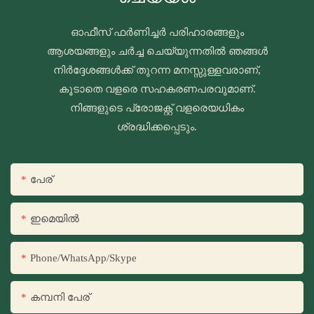
ഓഫീസ് ഫർണിച്ചർ പരിഹാരങ്ങളും
ആശയങ്ങളും ചർച്ച ചെയ്യുന്നതിൽ ഞങ്ങൾ
നിർദ്ദേശങ്ങൾക്ക് തുറന്ന മനസ്സുള്ളവരാണ്,
കൂടാതെ വളരെ സഹകരണപരവുമാണ്.
നിങ്ങളുടെ പ്രോജക്റ്റ് വളരെയധികം
ശ്രദ്ധിക്കപ്പെടും.
പേര്
ഇമെയിൽ
Phone/WhatsApp/Skype
കമ്പനി പേര്