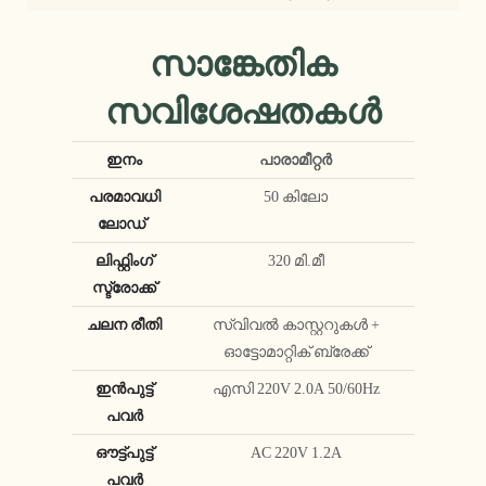
സാങ്കേതിക
സവിശേഷതകൾ
ഇനം
പാരാമീറ്റർ
പരമാവധി
50 കിലോ
ലോഡ്
ലിഫ്റ്റിംഗ്
320 മി.മീ
സ്ട്രോക്ക്
ചലന രീതി
സ്വിവൽ കാസ്റ്ററുകൾ +
ഓട്ടോമാറ്റിക് ബ്രേക്ക്
ഇൻപുട്ട്
എസി 220V 2.0A 50/60Hz
പവർ
ഔട്ട്പുട്ട്
AC 220V 1.2A
പവർ