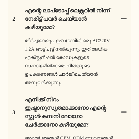
എന്റെ ലാപ്‌ടോപ്പ് ലെക്റ്ററിൽ നിന്ന്
2
നേരിട്ട് പവർ ചെയ്യാൻ
കഴിയുമോ?
തീർച്ചയായും. ഈ ടേബിൾ ഒരു AC220V
1.2A ഔട്ട്‌പുട്ട് നൽകുന്നു, ഇത് അധിക
എക്സ്റ്റൻഷൻ കോഡുകളുടെ
സഹായമില്ലാതെ നിങ്ങളുടെ
ഉപകരണങ്ങൾ ചാർജ് ചെയ്യാൻ
അനുവദിക്കുന്നു.
എനിക്ക് നിറം
ഇഷ്ടാനുസൃതമാക്കാനോ എന്റെ
3
സ്കൂൾ/കമ്പനി ലോഗോ
ചേർക്കാനോ കഴിയുമോ?
അതെ! ഞങ്ങൾ OEM, ODM സേവനങ്ങൾ