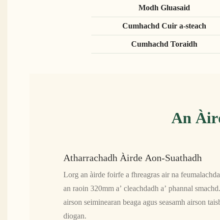
Modh Gluasaid
Cumhachd Cuir a-steach
Cumhachd Toraidh
An Àir
Atharrachadh Àirde Aon-Suathadh
Lorg an àirde foirfe a fhreagras air na feumalachda
an raoin 320mm a’ cleachdadh a’ phannal smachd. 
airson seiminearan beaga agus seasamh airson tais
diogan.