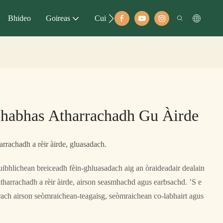
Bhideo
Goireas
Cuir Fios
Ghabhas Atharrachadh Gu Àirde
arrachadh a rèir àirde, gluasadach.
ibhlichean breiceadh fèin-ghluasadach aig an òraideadair dealain
tharrachadh a rèir àirde, airson seasmhachd agus earbsachd. ’S e
rrach airson seòmraichean-teagaisg, seòmraichean co-labhairt agus