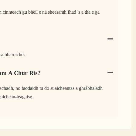
h cinnteach gu bheil e na sheasamh fhad 's a tha e ga
 a bharrachd.
am A Chur Ris?
achadh, no faodaidh tu do suaicheantas a ghràbhaladh
raichean-teagaisg.