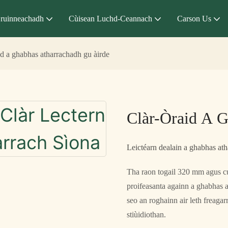
ruinneachadh
Cùisean Luchd-Ceannach
Carson Us
id a ghabhas atharrachadh gu àirde
Clàr-Òraid A 
Leictéarn dealain a ghabhas ath
Tha raon togail 320 mm agus cu
proifeasanta againn a ghabhas a
seo an roghainn air leth freaga
stiùidiothan.