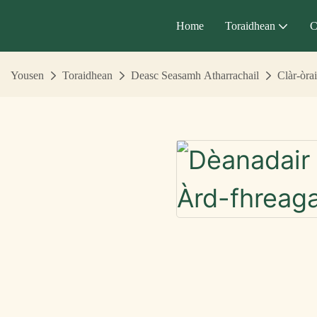
Home
Toraidhean
C
Yousen
Toraidhean
Deasc Seasamh Atharrachail
Clàr-òra