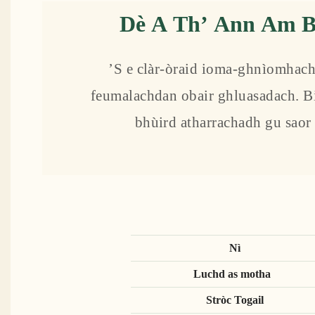
Dè A Th’ Ann Am B
’S e clàr-òraid ioma-ghnìomhach
feumalachdan obair ghluasadach. Bid
bhùird atharrachadh gu saor 
Nì
Luchd as motha
Stròc Togail