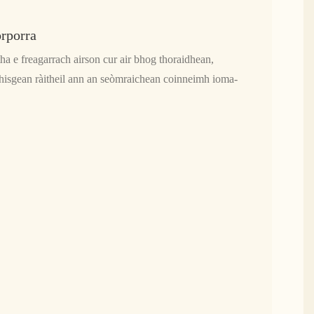
rporra
ha e freagarrach airson cur air bhog thoraidhean,
thisgean ràitheil ann an seòmraichean coinneimh ioma-