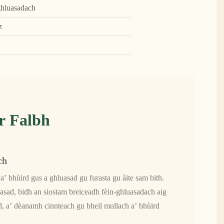
ghluasadach
z
r Falbh
ch
a’ bhùird gus a ghluasad gu furasta gu àite sam bith.
luasad, bidh an siostam breiceadh fèin-ghluasadach aig
d, a’ dèanamh cinnteach gu bheil mullach a’ bhùird