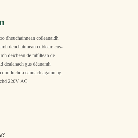
n
 tro dheuchainnean coileanaidh
anamh deuchainnean cuideam cus-
namh deichean de mhìltean de
achd dealanach gus dèanamh
adh don luchd-ceannach againn ag
mhachd 220V AC.
e?