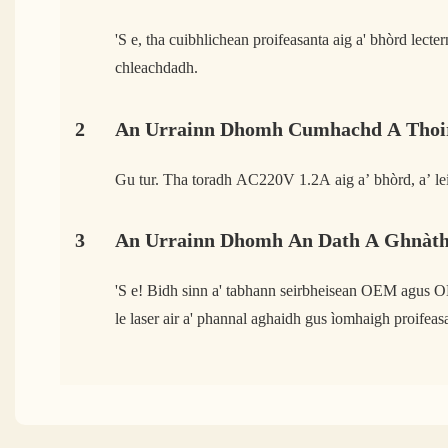
'S e, tha cuibhlichean proifeasanta aig a' bhòrd lect
chleachdadh.
2
An Urrainn Dhomh Cumhachd A Thoir
Gu tur. Tha toradh AC220V 1.2A aig a’ bhòrd, a’ lei
3
An Urrainn Dhomh An Dath A Ghnàth
'S e! Bidh sinn a' tabhann seirbheisean OEM agus O
le laser air a' phannal aghaidh gus ìomhaigh proife