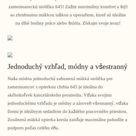
zamestnaneckú stoličku 645! Zažite maximálny komfort a štýl
so zhrubnutou mäkkou taškou a operadlom, ktoré sú ideálne
na dlhé hodiny práce alebo štúdia. Získajte svoje teraz!
Jednoduchý vzhľad, módny a všestranný
Naša módna jednoduchá zahustená mäkká stolička pre
zamestnancov s opierkou chrbta 645 je ideálna do
akéhokoľvek kancelárskeho prostredia. Vďaka svojmu
jednoduchému vzhľadu je módny a zároveň všestranný, vďaka
čomu je ideálnym sedadlom do každého pracovného priestoru.
Zosilnená mäkká opierka kresla zaisťuje maximálne pohodlie a
podporu počas celého dňa.