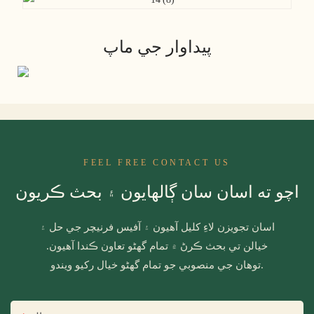
پيداوار جي ماپ
FEEL FREE CONTACT US
اچو ته اسان سان ڳالهايون ۽ بحث ڪريون
اسان تجويزن لاءِ کليل آهيون ۽ آفيس فرنيچر جي حل ۽
خيالن تي بحث ڪرڻ ۾ تمام گهڻو تعاون ڪندا آهيون.
توهان جي منصوبي جو تمام گهڻو خيال رکيو ويندو.