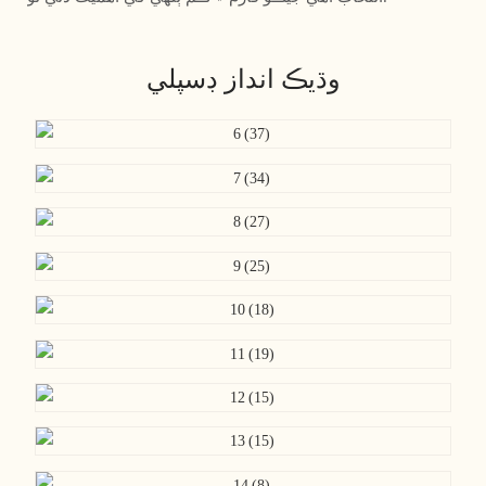
وڌيڪ انداز ڊسپلي