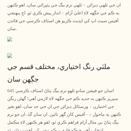
ان جي ٿلهي ڊيزائن ۽ ٿلهي نرم بيگ جي پٺڀرائي سان، اهو ڪنهن
به ڪم جي جڳهه لاءِ اعليٰ آرام ۽ انداز پيش ڪري ٿو. اڄ پنهنجي
آفيس سيٽ اپ کي اپڊيٽ ڪريو هن اسٽاف ڪرسي جي فائدن
سان.
ملٽي رنگ اختياري، مختلف قسم جي
جڳهن سان
اسان جو فيشن سادو ٿلهو نرم بيگ پٺاڻ اسٽاف ڪرسي 645
سيريز ڪنهن به جديد ڪم جي جڳهه لاءِ لازمي آهي! گھڻن رنگن
جي اختيارن ۽ ورسٽائل ڊيزائن جي ان جي حد سان، اهو بغير
ڪنهن به ماحول ۾ - آفيس کان گهر تائين. ان سان گڏ، ان جو نرم
بيگ پٺاڻ بي مثال آرام فراهم ڪري ٿو، اهو هر ڪنهن لاءِ مڪمل
انتخاب آهي جيڪو فارم ۽ ڪم ٻنهي کي اهميت ڏئي ٿو.