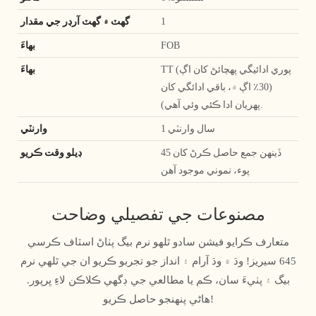
1
گھٽ ۾ گھٽ آرڊر جي مقدار
FOB
بهاءَ
TT (پوري ادائيگي پهچائڻ کان اڳ
بهاءَ
(30٪ اڳ ۾، باقي ادائگي کان
پهريان ادا ڪئي وئي آهي).
1 سال وارنٽي
وارنٽي
45 ڏينهن جمع حاصل ڪرڻ کان
ڊيلو وقت ڪريو
پوء، نموني موجود آهن
مصنوعات جي تفصيلي وضاحت
متعارف ڪرايو فيشن سادو ٿلهو نرم بيگ پٺاڻ اسٽاف ڪرسي
645 سيريز! وڌ ۾ وڌ آرام ۽ انداز جو تجربو ڪريو ان جي ٿلهي نرم
بيگ ۽ پٺيءَ سان، ڪم يا مطالعي جي ڊگھي ڪلاڪن لاءِ ڀرپور.
هاڻي پنهنجو حاصل ڪريو!