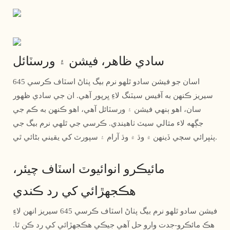
سادي ظاهر، فيشن ۽ ورسٽائل
اسان جو فيشن سادو ٿلهو نرم بيگ پٺاڻ اسٽاف ڪرسي 645
سيريز ڪنهن به آفيس سيٽنگ لاءِ ڀرپور آهي. ان جي سادي ظهور
سان، اهو ٻنهي فيشن ۽ ورسٽائل آهي، اهو ڪنهن به ڪم جي
جڳهه لاء مثالي سيٽ ٺاهيندي. ڪرسي جي ٿلهي نرم بيگ جي
پٺڀرائي سڄي ڏينهن ۾ وڌ ۾ وڌ آرام ۽ سپورٽ کي يقيني بڻائي ٿي.
مائيڪرو انوائيوٽ اسٽاف چيئر،
هڪجهڙائي کي رد ڪندي
فيشن سادو ٿلهو نرم بيگ پٺاڻ اسٽاف ڪرسي 645 سيريز انهن لاءِ
هڪ مائڪرو-جدت وارو حل آهي جيڪي هڪجهڙائي کي رد ڪن ٿا.