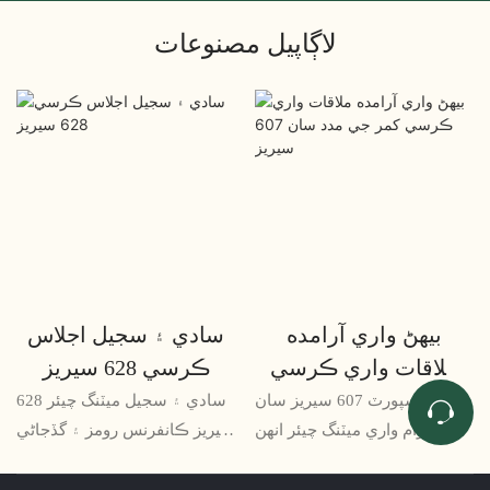
لاڳاپيل مصنوعات
بيھڻ واري آرامده
سادي ۽ سجيل اجلاس
ملاقات واري ڪرسي
ڪرسي 628 سيريز
کمر جي مدد سان 607
ويسٽ سپورٽ 607 سيريز سان
سادي ۽ سجيل ميٽنگ چيئر 628
سيريز
بيھي آرام واري ميٽنگ چيئر انھن
سيريز ڪانفرنس رومز ۽ گڏجاڻي
ڊگھي گڏجاڻين يا ڪم جي
جي علائقن لاءِ هڪ خوبصورت ۽
سيشنن لاءِ ڀرپور حل آھي جتي
فعال سيٽنگ حل آهي. ان جي