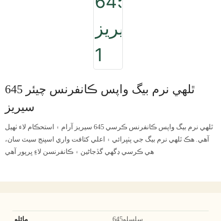
ٿلهي نرم بيگ واپس ڪانفرنس چيئر 645
سيريز
ٿلهي نرم بيگ واپس ڪانفرنس ڪرسي 645 سيريز آرام ۽ استحڪام لاء ٺهيل
آهي. هڪ ٿلهي نرم بيگ جي پٺڀرائي ۽ اعلي کثافت واري اسپنج سيٽ سان،
هي ڪرسي ڊگھي گڏجاڻين ۽ ڪانفرنسن لاءِ ڀرپور آهي
سلسلو645
مائلو