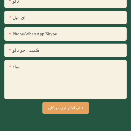
نالو
اي ميل
Phone/WhatsApp/Skype
ڪمپني جو نالو
مواد
هاڻي انڪوائري موڪليو