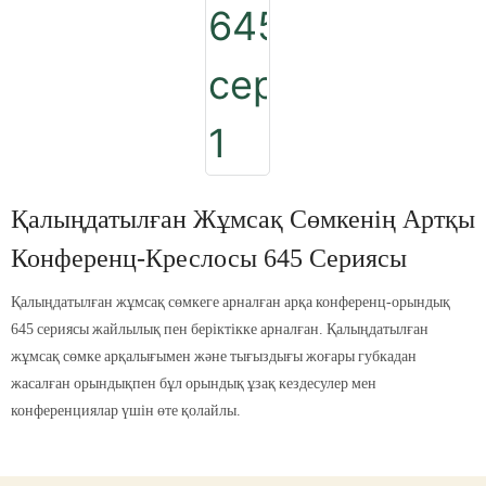
Қалыңдатылған Жұмсақ Сөмкенің Артқы
Конференц-Креслосы 645 Сериясы
Қалыңдатылған жұмсақ сөмкеге арналған арқа конференц-орындық
645 сериясы жайлылық пен беріктікке арналған. Қалыңдатылған
жұмсақ сөмке арқалығымен және тығыздығы жоғары губкадан
жасалған орындықпен бұл орындық ұзақ кездесулер мен
конференциялар үшін өте қолайлы.