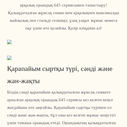
арқалық орындық 645 сериясымен таныстыру!
Қалыңдатылған жұмсақ сөмке мен арқалықпен максималды
жайлылық пен стильді сезініңіз, ұзақ уақыт жұмыс немесе
оқу үшін өте қолайлы. Қазір өзіңдікін ал!
Қарапайым сыртқы түрі, сәнді және
жан-жақты
Біздің сәнді қарапайым қалыңдатылған жұмсақ сөмкеге
арналған арқалық орындық 645 сериясы кез келген кеңсе
жағдайына өте ыңғайлы. Қарапайым сыртқы түрімен ол
сәнді және жан-жақты, бұл оны кез келген жұмыс кеңістігі
үшін тамаша орындық етеді. Орындықтың қалыңдатылған