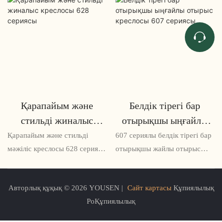
Қарапайым және
Белдік тірегі бар
стильді жиналыс
отырықшы ыңғайлы
креслосы 628 сериясы
отырыс креслосы 607
Қарапайым және стильді
607 сериялы белдік тірегі бар
сериясы
мәжіліс креслосы 628 сериясы
отырықшы жайлы отырыс
конференц-залдар мен
креслосы - ыңғайлылық қажет
жиналыс алаңдарына арналған
болатын ұзақ жиналыстар
Авторлық құқық © 2026 YOUSEN |
Сайт картасы
Құпиялылық
талғампаз және
немесе жұмыс сессиялары
PoҚұпиялылық
функционалды отыратын
үшін тамаша шешім.
шешім болып табылады.
Эргономикалық дизайнымен