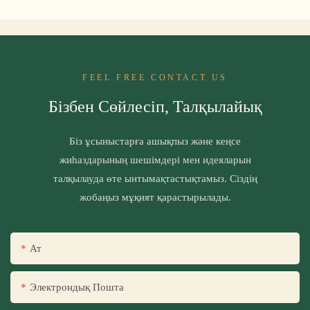
FEEL FREE CONTACT US
Бізбен Сөйлесіп, Талқылайық
Біз ұсыныстарға ашықпыз және кеңсе
жиһаздарының шешімдері мен идеяларын
талқылауда өте ынтымақтастықтамыз. Сіздің
жобаңыз мұқият қарастырылады.
Ат
Электрондық Пошта