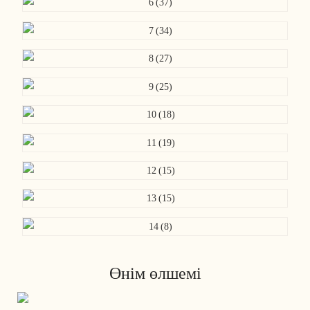
Өнім өлшемі