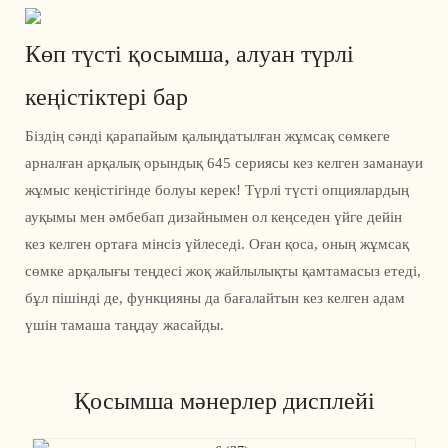
Көп түсті қосымша, алуан түрлі
кеңістіктері бар
Біздің сәнді қарапайым қалыңдатылған жұмсақ сөмкеге
арналған арқалық орындық 645 сериясы кез келген заманауи
жұмыс кеңістігінде болуы керек! Түрлі түсті опциялардың
ауқымы мен әмбебап дизайнымен ол кеңседен үйге дейін
кез келген ортаға мінсіз үйлеседі. Оған қоса, оның жұмсақ
сөмке арқалығы теңдесі жоқ жайлылықты қамтамасыз етеді,
бұл пішінді де, функцияны да бағалайтын кез келген адам
үшін тамаша таңдау жасайды.
Қосымша мәнерлер дисплейі