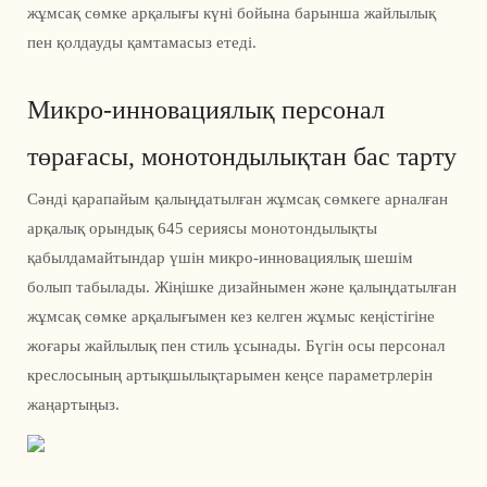
жұмсақ сөмке арқалығы күні бойына барынша жайлылық
пен қолдауды қамтамасыз етеді.
Микро-инновациялық персонал
төрағасы, монотондылықтан бас тарту
Сәнді қарапайым қалыңдатылған жұмсақ сөмкеге арналған
арқалық орындық 645 сериясы монотондылықты
қабылдамайтындар үшін микро-инновациялық шешім
болып табылады. Жіңішке дизайнымен және қалыңдатылған
жұмсақ сөмке арқалығымен кез келген жұмыс кеңістігіне
жоғары жайлылық пен стиль ұсынады. Бүгін осы персонал
креслосының артықшылықтарымен кеңсе параметрлерін
жаңартыңыз.