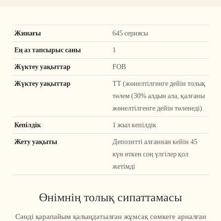
Жинағы
645 сериясы
Ең аз тапсырыс саны
1
Жүктеу уақыттар
FOB
Жүктеу уақыттар
ТТ (жөнелтілгенге дейін толық
төлем (30% алдын ала, қалғаны
жөнелтілгенге дейін төленеді).
Кепілдік
1 жыл кепілдік
Жету уақыты
Депозитті алғаннан кейін 45
күн өткен соң үлгілер қол
жетімді
Өнімнің толық сипаттамасы
Сәнді қарапайым қалыңдатылған жұмсақ сөмкеге арналған