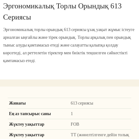
Эргономикалық Торлы Орындық 613
Сериясы
Эргономикалық торлы орындық 613 сериясы ұзақ уақыт жұмыс істеуге
арналған ыңғайлы және тірек орындық. Торлы арқалық пен орындық
тыныс алуды қамтамасыз етеді және салауатты қалыпқа қолдау
көрсетеді, ал реттелетін тіректер мен биіктік теңшелген сәйкестікті
қамтамасыз етеді.
Жинағы
613 сериясы
Ең аз тапсырыс саны
1
Жүктеу уақыттар
FOB
Жүктеу уақыттар
ТТ (жөнелтілгенге дейін толық