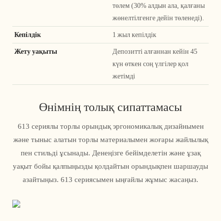
төлем (30% алдын ала, қалғаны
жөнелтілгенге дейін төленеді).
Кепілдік
1 жыл кепілдік
Жету уақыты
Депозитті алғаннан кейін 45
күн өткен соң үлгілер қол
жетімді
Өнімнің толық сипаттамасы
613 сериялы торлы орындық эргономикалық дизайнымен
және тыныс алатын торлы материалымен жоғары жайлылық
пен стильді ұсынады. Денеңізге бейімделетін және ұзақ
уақыт бойы қалпыңызды қолдайтын орындықпен шаршауды
азайтыңыз. 613 сериясымен ыңғайлы жұмыс жасаңыз.