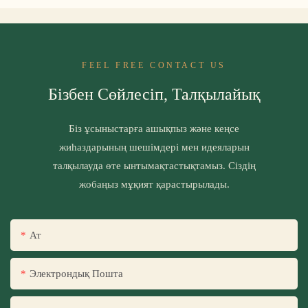
FEEL FREE CONTACT US
Бізбен Сөйлесіп, Талқылайық
Біз ұсыныстарға ашықпыз және кеңсе
жиһаздарының шешімдері мен идеяларын
талқылауда өте ынтымақтастықтамыз. Сіздің
жобаңыз мұқият қарастырылады.
Ат
Электрондық Пошта