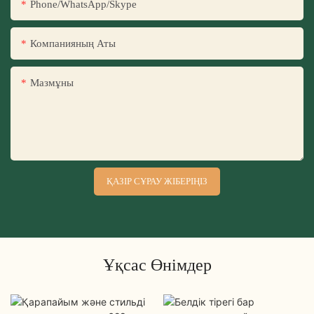
Phone/WhatsApp/Skype
Компанияның Аты
Мазмұны
ҚАЗІР СҰРАУ ЖІБЕРІҢІЗ
Ұқсас Өнімдер