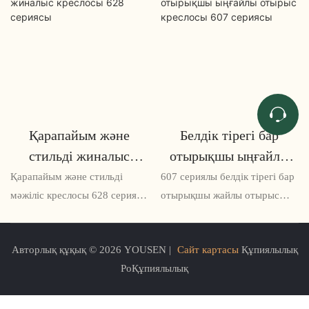
Қарапайым және
Белдік тірегі бар
стильді жиналыс
отырықшы ыңғайлы
креслосы 628 сериясы
отырыс креслосы 607
Қарапайым және стильді
607 сериялы белдік тірегі бар
сериясы
мәжіліс креслосы 628 сериясы
отырықшы жайлы отырыс
конференц-залдар мен
креслосы - ыңғайлылық қажет
жиналыс алаңдарына арналған
болатын ұзақ жиналыстар
Авторлық құқық © 2026 YOUSEN |
Сайт картасы
Құпиялылық
талғампаз және
немесе жұмыс сессиялары
PoҚұпиялылық
функционалды отыратын
үшін тамаша шешім.
шешім болып табылады.
Эргономикалық дизайнымен
Оның минималистік дизайны
ол бел мен арқаға тамаша