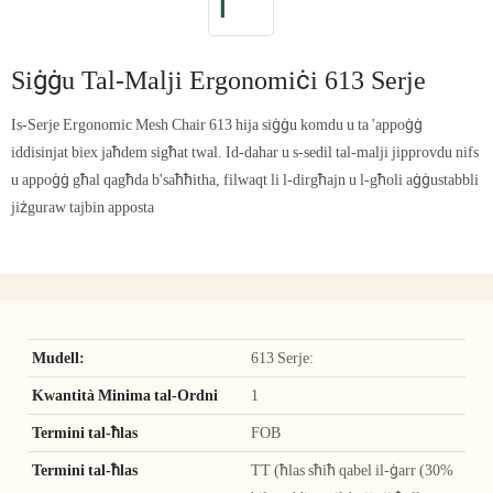
Siġġu Tal-Malji Ergonomiċi 613 Serje
Is-Serje Ergonomic Mesh Chair 613 hija siġġu komdu u ta 'appoġġ
iddisinjat biex jaħdem sigħat twal. Id-dahar u s-sedil tal-malji jipprovdu nifs
u appoġġ għal qagħda b'saħħitha, filwaqt li l-dirgħajn u l-għoli aġġustabbli
jiżguraw tajbin apposta
Mudell:
613 Serje:
Kwantità Minima tal-Ordni
1
Termini tal-ħlas
FOB
Termini tal-ħlas
TT (ħlas sħiħ qabel il-ġarr (30%