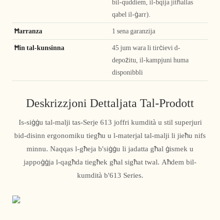
bil-quddiem, il-bqija jitħallas
qabel il-ġarr).
Ħarranza
1 sena garanzija
Ħin tal-kunsinna
45 jum wara li tirċievi d-
depożitu, il-kampjuni huma
disponibbli
Deskrizzjoni Dettaljata Tal-Prodott
Is-siġġu tal-malji tas-Serje 613 joffri kumdità u stil superjuri
bid-disinn ergonomiku tiegħu u l-materjal tal-malji li jieħu nifs
minnu. Naqqas l-għeja b'siġġu li jadatta għal ġismek u
jappoġġja l-qagħda tiegħek għal sigħat twal. Aħdem bil-
kumdità b'613 Series.