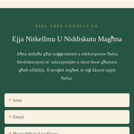
FEEL FREE CONTACT US
Ejja Nitkellmu U Niddiskutu Magħna
Aħna miftuħa għal suġġerimenti u nikkooperaw ħafna
fid-diskussjoni ta' soluzzjonijiet u ideat dwar għamara
għall-uffiċċju. Il-proġett tiegħek se jiġi kkurat tajjeb
ħafna.
Isem
Email
Phone/WhatsApp/Skype