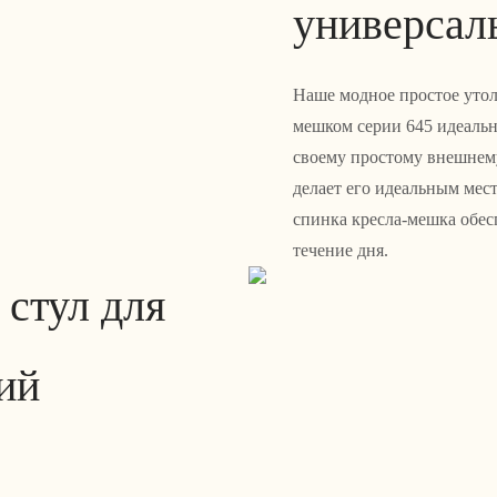
универсал
Наше модное простое утол
мешком серии 645 идеальн
своему простому внешнему
делает его идеальным мес
спинка кресла-мешка обе
течение дня.
стул для
ий