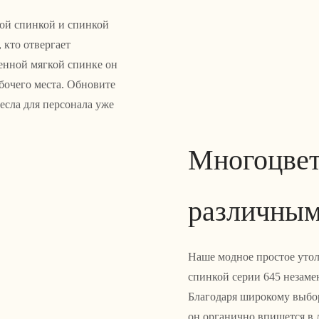
кой спинкой и спинкой
 кто отвергает
енной мягкой спинке он
бочего места. Обновите
есла для персонала уже
Многоцвет
различным
Наше модное простое утол
спинкой серии 645 незаме
Благодаря широкому выбо
он органично впишется в 