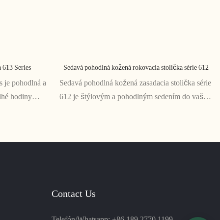
 613 Series
Sedavá pohodlná kožená rokovacia stolička série 612
 je pohodlná a
Sedavá pohodlná kožená zasadacia stolička série
lhé hodiny
612 je štýlovým a pohodlným sedením do vašej
dlo poskytujú
konferenčnej miestnosti alebo kancelárie. Vďaka
držanie tela,
odolnému koženému materiálu a ergonomickému
 výška zaisťujú
dizajnu je ideálny na dlhé stretnutia a pracovné
stretnutia
Contact Us
Telefón/Whatsapp: +86 189 2770 1199