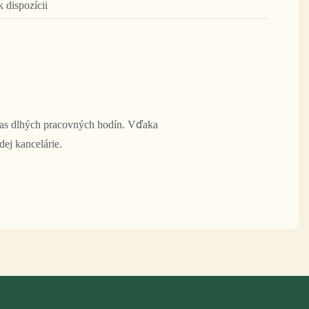
k dispozícii
čas dlhých pracovných hodín. Vďaka
ej kancelárie.