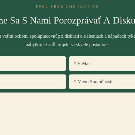
FEEL FREE CONTACT US
e Sa S Nami Porozprávať A Disku
veľmi ochotní spolupracovať pri diskusii o riešeniach a nápadoch týk
nábytku. O váš projekt sa skvele postaráme.
E-Mail
Meno Spoločnosti