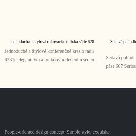
Jednoduchá a štýlová rokovacia stolička série 628
Sedavá pohodln
Jednoduché a štýlové konferenčné kreslo radu
Sedavá pohodlná
628 je elegantným a funkčným riešením sedenia
páse 607 Series
pre konferenčné miestnosti a zasadacie priestory.
dlhé stretnutia 
Jeho minimalistický dizajn a pohodlné funkcie z
pohodlie nevy
neho robia dokonalý doplnok do každého
ergonomickému 
moderného pracovného priestoru
oporu pre pás a
sedenie
People-oriented design concept, Simple style, exquisite