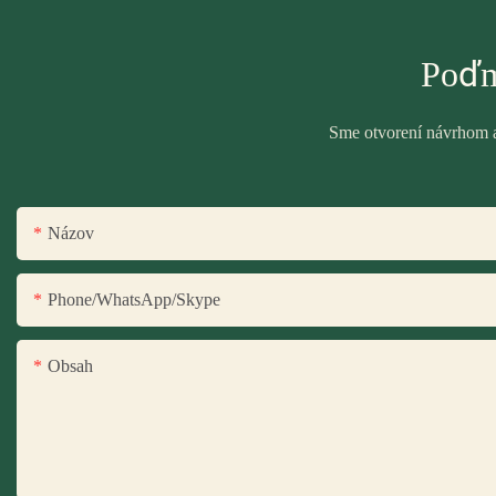
Poďm
Sme otvorení návrhom a 
Názov
Phone/WhatsApp/Skype
Obsah