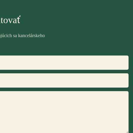
tovať
ajúcich sa kancelárskeho