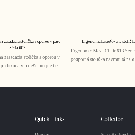
á zasadacia stolička s oporou v páse
Ergonomická sieťovaná stolička
Séria 607
Ergonomic Mesh Chair 613 Series
 zasadacia stolička s oporou v
podporná stolička navrhnutá na d
 je dokonalým riešením pre tie
práce. Sieťované operadlo a seda
alebo pracovné stretnutia, kde je
priedušnosť a podporu pre zdravé 
hnutnosťou. Vďaka svojmu
zatiaľ čo nastaviteľné podrúčky a
dizajnu poskytuje vynikajúcu
prispôsobenie
 chrbát a zaisťuje pohodlné
Quick Links
Collction
Domov
Séria Kráľovská