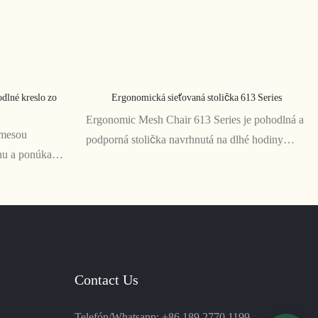
dlné kreslo zo
Ergonomická sieťovaná stolička 613 Series
Ergonomic Mesh Chair 613 Series je pohodlná a
zmesou
podporná stolička navrhnutá na dlhé hodiny
nu a ponúka
práce. Sieťované operadlo a sedadlo poskytujú
Táto stolička na
priedušnosť a podporu pre zdravé držanie tela,
itného
zatiaľ čo nastaviteľné podrúčky a výška zaisťujú
a na dlhé hodiny
prispôsobenie
Contact Us
Telefón/Whatsapp: +86 189 2770 1199