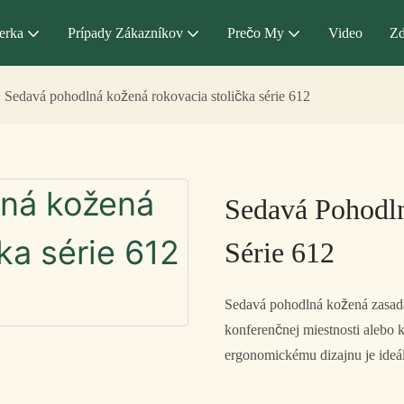
erka
Prípady Zákazníkov
Prečo My
Video
Zd
Sedavá pohodlná kožená rokovacia stolička série 612
Sedavá Pohodl
Série 612
Sedavá pohodlná kožená zasada
konferenčnej miestnosti alebo
ergonomickému dizajnu je ideáln