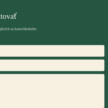
tovať
ajúcich sa kancelárskeho