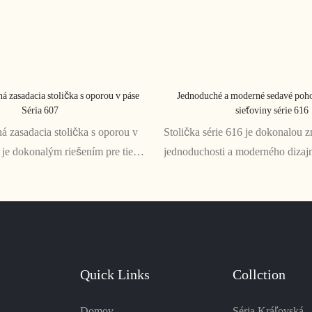
á zasadacia stolička s oporou v páse
Jednoduché a moderné sedavé poho
Séria 607
sieťoviny série 616
 zasadacia stolička s oporou v
Stolička série 616 je dokonalou 
 je dokonalým riešením pre tie
jednoduchosti a moderného dizaj
alebo pracovné stretnutia, kde je
komfort a štýl v rovnakej miere. 
hnutnosťou. Vďaka svojmu
sedenie je vyrobená z vysokokval
dizajnu poskytuje vynikajúcu
sieťovaného materiálu a je ideáln
 chrbát a zaisťuje pohodlné
sedenia
Quick Links
Collction
Domov
Séria Kráľovská