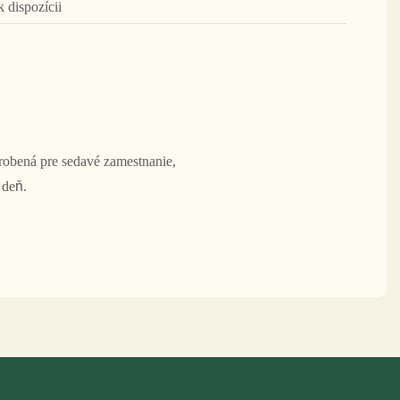
k dispozícii
robená pre sedavé zamestnanie,
 deň.