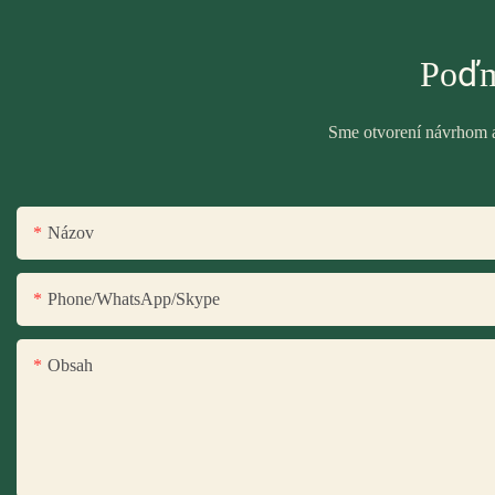
Poďm
Sme otvorení návrhom a 
Názov
Phone/WhatsApp/Skype
Obsah