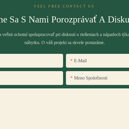
FEEL FREE CONTACT US
e Sa S Nami Porozprávať A Disku
veľmi ochotní spolupracovať pri diskusii o riešeniach a nápadoch týk
nábytku. O váš projekt sa skvele postaráme.
E-Mail
Meno Spoločnosti