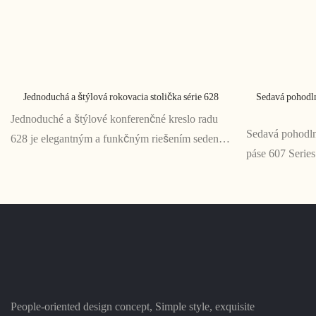
Jednoduchá a štýlová rokovacia stolička série 628
Sedavá pohodln
Jednoduché a štýlové konferenčné kreslo radu
Sedavá pohodlná
628 je elegantným a funkčným riešením sedenia
páse 607 Series
pre konferenčné miestnosti a zasadacie priestory.
dlhé stretnutia 
Jeho minimalistický dizajn a pohodlné funkcie z
pohodlie nevy
neho robia dokonalý doplnok do každého
ergonomickému 
moderného pracovného priestoru
oporu pre pás a
sedenie
People-oriented design concept, Simple style, exquisite