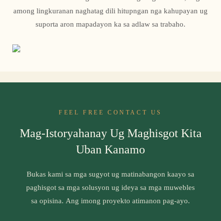
among lingkuranan naghatag dili hitupngan nga kahupayan ug
suporta aron mapadayon ka sa adlaw sa trabaho.
FEEL FREE CONTACT US
Mag-Istoryahanay Ug Maghisgot Kita
Uban Kanamo
Bukas kami sa mga sugyot ug matinabangon kaayo sa
paghisgot sa mga solusyon ug ideya sa mga muwebles
sa opisina. Ang imong proyekto atimanon pag-ayo.