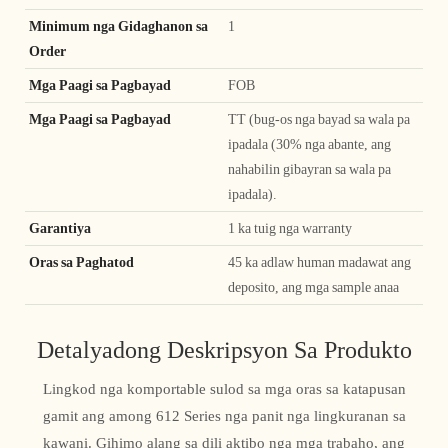
Minimum nga Gidaghanon sa
1
Order
Mga Paagi sa Pagbayad
FOB
Mga Paagi sa Pagbayad
TT (bug-os nga bayad sa wala pa
ipadala (30% nga abante, ang
nahabilin gibayran sa wala pa
ipadala).
Garantiya
1 ka tuig nga warranty
Oras sa Paghatod
45 ka adlaw human madawat ang
deposito, ang mga sample anaa
Detalyadong Deskripsyon Sa Produkto
Lingkod nga komportable sulod sa mga oras sa katapusan
gamit ang among 612 Series nga panit nga lingkuranan sa
kawani. Gihimo alang sa dili aktibo nga mga trabaho, ang