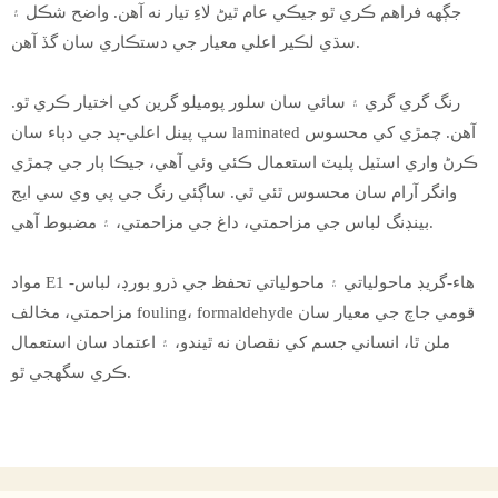
جڳهه فراهم ڪري ٿو جيڪي عام ٿيڻ لاءِ تيار نه آهن. واضح شڪل ۽
سڌي لڪير اعلي معيار جي دستڪاري سان گڏ آهن.
رنگ گري گري ۽ سائي سان سلور پوميلو گرين کي اختيار ڪري ٿو.
سڀ پينل اعلي-پد جي دٻاء سان laminated آهن. چمڙي کي محسوس
ڪرڻ واري اسٽيل پليٽ استعمال ڪئي وئي آهي، جيڪا ٻار جي چمڙي
وانگر آرام سان محسوس ٿئي ٿي. ساڳئي رنگ جي پي وي سي ايج
بينڊنگ لباس جي مزاحمتي، داغ جي مزاحمتي، ۽ مضبوط آهي.
مواد E1 هاء-گريڊ ماحولياتي ۽ ماحولياتي تحفظ جي ذرو بورڊ، لباس-
مزاحمتي، مخالف fouling، formaldehyde قومي جاچ جي معيار سان
ملن ٿا، انساني جسم کي نقصان نه ٿيندو، ۽ اعتماد سان استعمال
ڪري سگهجي ٿو.