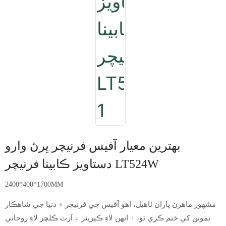
بهترين معيار آفيس فرنيچر ڀرڻ وارو
دستاويز ڪابينا فرنيچر LT524W
2400*400*1700MM
مشهور ماهرن پاران ٺاهيل، اهو آفيس جي فرنيچر ۾ دنيا جي شاهڪار
نمونن کي ختم ڪري ٿو، ۽ انهن لاءِ ڪيريئر ۽ آرٽ ڪلچر لاءِ روحاني