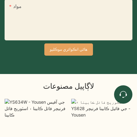
مواد
هاڻي انڪوائري موڪليو
لاڳاپيل مصنوعات