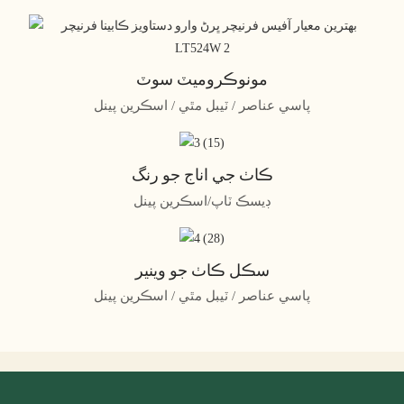
مونوڪروميٽ سوٽ
پاسي عناصر / ٽيبل مٿي / اسڪرين پينل
ڪاٺ جي اناج جو رنگ
ڊيسڪ ٽاپ/اسڪرين پينل
سڪل ڪاٺ جو وينير
پاسي عناصر / ٽيبل مٿي / اسڪرين پينل