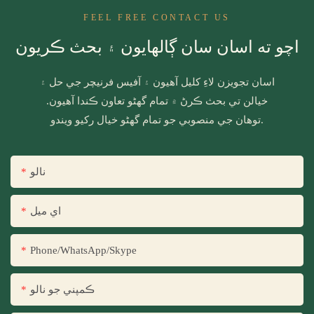
FEEL FREE CONTACT US
اچو ته اسان سان ڳالهايون ۽ بحث ڪريون
اسان تجويزن لاءِ کليل آهيون ۽ آفيس فرنيچر جي حل ۽
خيالن تي بحث ڪرڻ ۾ تمام گهڻو تعاون ڪندا آهيون.
توهان جي منصوبي جو تمام گهڻو خيال رکيو ويندو.
نالو
اي ميل
Phone/WhatsApp/Skype
ڪمپني جو نالو