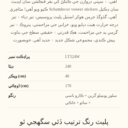
آهي، ۽ سڀني دروازن جي ڪنگڻ کي بفر فنڪشن سان اپڊيٽ
ڪيو ويو آهي! مٿاڇري Schattdecor veneer stickers سان ڍڪيل
آهي، گڏوگڏ جرمن هوکر اسٽيل پليٽ پروسيس، تيز دٻاء ۽ تيز
درجه حرارت هيٺ دٻايو ويو، خرابي جي مزاحمتي، پنروڪ ۽ تيز
گرمي پد جي مزاحمت، هڪ قدرتي ۽ حقيقي سطح جي بناوت
پيش ڪندي، مجموعي شڪل جديد ۽ جديد آهي. خوبصورت
LT524W
پراڊڪٽ نمبر
240
ڊيٽا
40
ويڪر (cm)
170
اوچائي (cm)
سلور پوميلو گرين + ڪارو ناسي
رنگو
+ سائو + خاڪي
پليٽ رنگ ترتيب ڏئي سگهجي ٿو