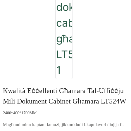
Kwalità Eċċellenti Għamara Tal-Uffiċċju
Mili Dokument Cabinet Għamara LT524W
2400*400*1700MM
Magħmul minn kaptani famużi, jikkonkludi l-kapolavuri dinjija fl-