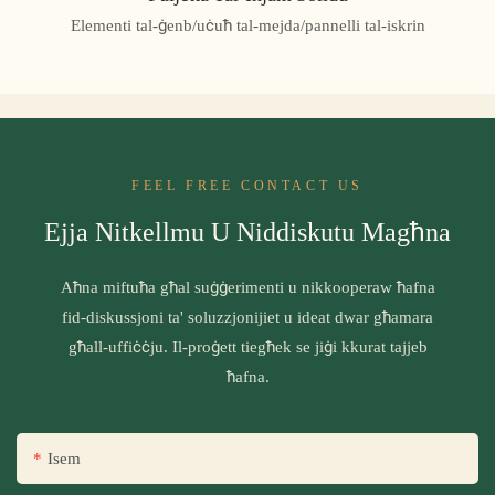
Elementi tal-ġenb/uċuħ tal-mejda/pannelli tal-iskrin
FEEL FREE CONTACT US
Ejja Nitkellmu U Niddiskutu Magħna
Aħna miftuħa għal suġġerimenti u nikkooperaw ħafna
fid-diskussjoni ta' soluzzjonijiet u ideat dwar għamara
għall-uffiċċju. Il-proġett tiegħek se jiġi kkurat tajjeb
ħafna.
Isem