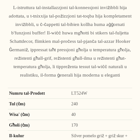
L-istruttura tal-installazzjoni tal-konnessjoni inviżibbli hija
adottata, u t-tnixxija tal-pożizzjoni tat-toqba hija kompletament
inviżibbli, u ċ-ċappetti tal-bibien kollha huma aġġornati
b'funzjoni buffer! Il-wiċċ huwa mgħotti bi stikers tal-fuljetta
Schattdecor, flimkien mal-proċess tal-pjanċa tal-azzar Hooker
Ġermaniż, ippressat taħt pressjoni għolja u temperatura għolja,
reżistenti għall-grif, reżistenti għall-ilma u reżistenti għat-
temperatura għolja, li tippreżenta tessut tal-wiċċ naturali u
realistiku, il-forma ġenerali hija moderna u eleganti
Numru tal-Prodott
LT524W
Tul (ċm)
240
Wisa' (ċm)
40
Għoli (ċm)
170
Il-kulur
Silver pomelo griż + griż skur +