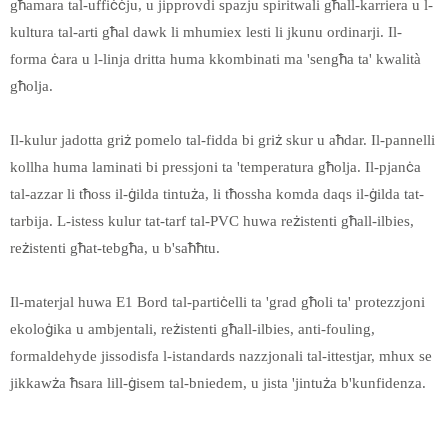
għamara tal-uffiċċju, u jipprovdi spazju spiritwali għall-karriera u l-
kultura tal-arti għal dawk li mhumiex lesti li jkunu ordinarji. Il-
forma ċara u l-linja dritta huma kkombinati ma 'sengħa ta' kwalità
għolja.
Il-kulur jadotta griż pomelo tal-fidda bi griż skur u aħdar. Il-pannelli
kollha huma laminati bi pressjoni ta 'temperatura għolja. Il-pjanċa
tal-azzar li tħoss il-ġilda tintuża, li tħossha komda daqs il-ġilda tat-
tarbija. L-istess kulur tat-tarf tal-PVC huwa reżistenti għall-ilbies,
reżistenti għat-tebgħa, u b'saħħtu.
Il-materjal huwa E1 Bord tal-partiċelli ta 'grad għoli ta' protezzjoni
ekoloġika u ambjentali, reżistenti għall-ilbies, anti-fouling,
formaldehyde jissodisfa l-istandards nazzjonali tal-ittestjar, mhux se
jikkawża ħsara lill-ġisem tal-bniedem, u jista 'jintuża b'kunfidenza.