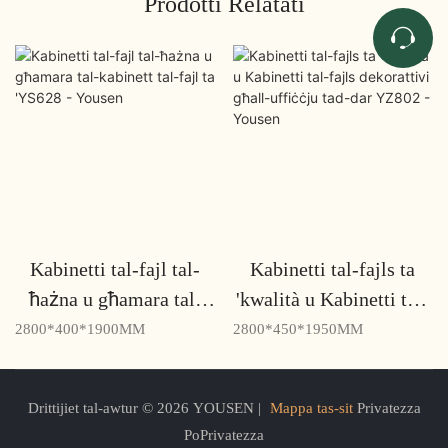
Prodotti Relatati
Kabinetti tal-fajl tal-
Kabinetti tal-fajls ta
ħażna u għamara tal-
'kwalità u Kabinetti tal-
kabinett tal-fajl ta
fajls dekorattivi għall-
2800*400*1900MM
2800*450*1950MM
'YS628 - Yousen
uffiċċju tad-dar YZ802
- Yousen
Drittijiet tal-awtur © 2026 YOUSEN |
Mappa tas-sit
Privatezza
PoPrivatezza