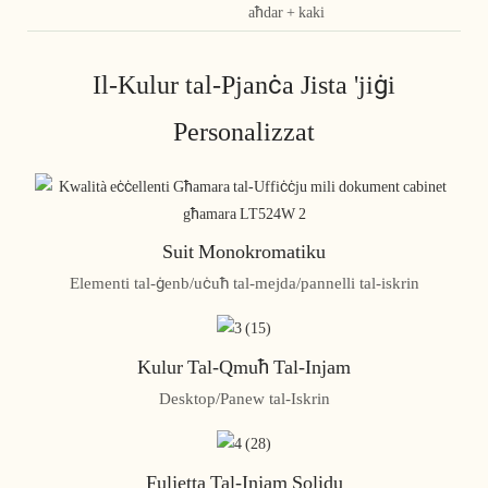
aħdar + kaki
Il-Kulur tal-Pjanċa Jista 'jiġi
Personalizzat
Suit Monokromatiku
Elementi tal-ġenb/uċuħ tal-mejda/pannelli tal-iskrin
Kulur Tal-Qmuħ Tal-Injam
Desktop/Panew tal-Iskrin
Fuljetta Tal-Injam Solidu