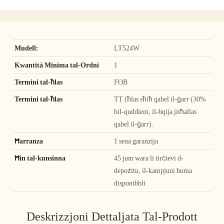
Mudell:
LT524W
Kwantità Minima tal-Ordni
1
Termini tal-ħlas
FOB
Termini tal-ħlas
TT (ħlas sħiħ qabel il-ġarr (30%
bil-quddiem, il-bqija jitħallas
qabel il-ġarr).
Ħarranza
1 sena garanzija
Ħin tal-kunsinna
45 jum wara li tirċievi d-
depożitu, il-kampjuni huma
disponibbli
Deskrizzjoni Dettaljata Tal-Prodott