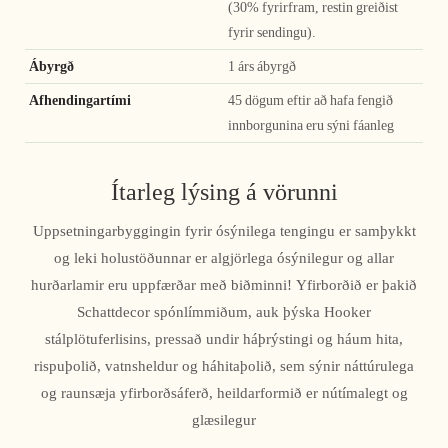
(30% fyrirfram, restin greiðist
fyrir sendingu).
Ábyrgð
1 árs ábyrgð
Afhendingartími
45 dögum eftir að hafa fengið
innborgunina eru sýni fáanleg
Ítarleg lýsing á vörunni
Uppsetningarbyggingin fyrir ósýnilega tengingu er samþykkt
og leki holustöðunnar er algjörlega ósýnilegur og allar
hurðarlamir eru uppfærðar með biðminni! Yfirborðið er þakið
Schattdecor spónlímmiðum, auk þýska Hooker
stálplötuferlisins, pressað undir háþrýstingi og háum hita,
rispuþolið, vatnsheldur og háhitaþolið, sem sýnir náttúrulega
og raunsæja yfirborðsáferð, heildarformið er nútímalegt og
glæsilegur