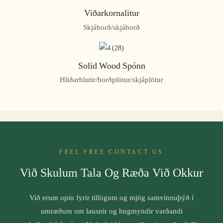
Viðarkornalitur
Skjáborð/skjáborð
Solid Wood Spónn
Hliðarhlutir/borðplötur/skjáplötur
FEEL FREE CONTACT US
Við Skulum Tala Og Ræða Við Okkur
Við erum opin fyrir tillögum og mjög samvinnuþýð í
umræðum um lausnir og hugmyndir varðandi