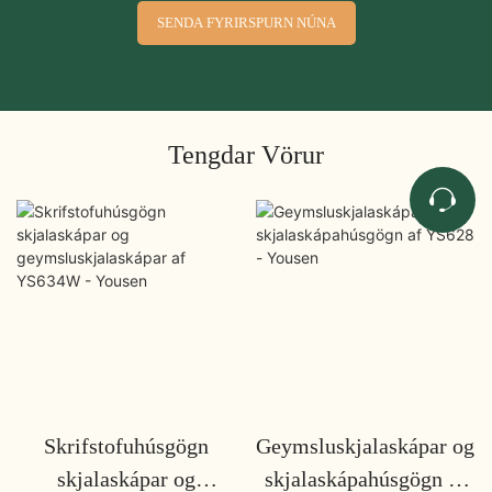
SENDA FYRIRSPURN NÚNA
Tengdar Vörur
Skrifstofuhúsgögn
Geymsluskjalaskápar og
skjalaskápar og
skjalaskápahúsgögn af