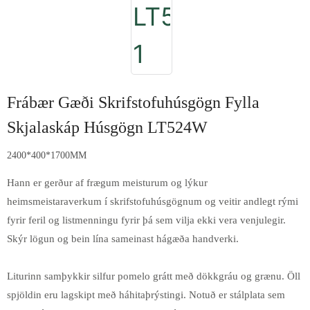
Frábær Gæði Skrifstofuhúsgögn Fylla
Skjalaskáp Húsgögn LT524W
2400*400*1700MM
Hann er gerður af frægum meisturum og lýkur
heimsmeistaraverkum í skrifstofuhúsgögnum og veitir andlegt rými
fyrir feril og listmenningu fyrir þá sem vilja ekki vera venjulegir.
Skýr lögun og bein lína sameinast hágæða handverki.
Liturinn samþykkir silfur pomelo grátt með dökkgráu og grænu. Öll
spjöldin eru lagskipt með háhitaþrýstingi. Notuð er stálplata sem