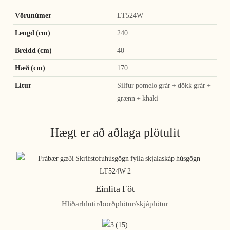
Vörunúmer
LT524W
Lengd (cm)
240
Breidd (cm)
40
Hæð (cm)
170
Litur
Silfur pomelo grár + dökk grár +
grænn + khaki
Hægt er að aðlaga plötulit
Einlita Föt
Hliðarhlutir/borðplötur/skjáplötur