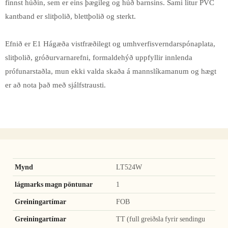
finnst húðin, sem er eins þægileg og húð barnsins. Sami litur PVC
kantband er slitþolið, blettþolið og sterkt.
Efnið er E1 Hágæða vistfræðilegt og umhverfisverndarspónaplata,
slitþolið, gróðurvarnarefni, formaldehýð uppfyllir innlenda
prófunarstaðla, mun ekki valda skaða á mannslíkamanum og hægt
er að nota það með sjálfstrausti.
Mynd
LT524W
lágmarks magn pöntunar
1
Greiningartímar
FOB
Greiningartímar
TT (full greiðsla fyrir sendingu