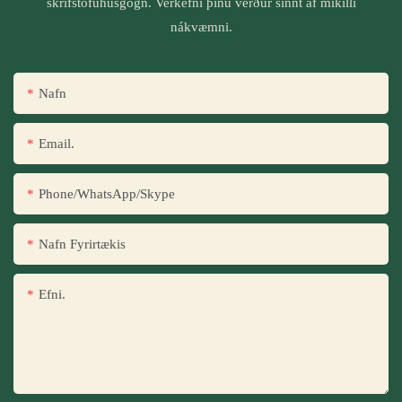
skrifstofuhúsgögn. Verkefni þínu verður sinnt af mikilli
nákvæmni.
Nafn
Email.
Phone/WhatsApp/Skype
Nafn Fyrirtækis
Efni.