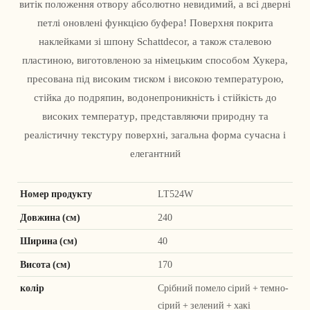
витік положення отвору абсолютно невидимий, а всі дверні
петлі оновлені функцією буфера! Поверхня покрита
наклейками зі шпону Schattdecor, а також сталевою
пластиною, виготовленою за німецьким способом Хукера,
пресована під високим тиском і високою температурою,
стійка до подряпин, водонепроникність і стійкість до
високих температур, представляючи природну та
реалістичну текстуру поверхні, загальна форма сучасна і
елегантний
Номер продукту
LT524W
Довжина (см)
240
Ширина (см)
40
Висота (см)
170
колір
Срібний помело сірий + темно-
сірий + зелений + хакі