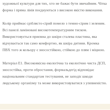
художньої культури для тих, хто не бажає бути звичайним. Чітка
форма і пряма лінія поєднуються з високою якістю виконання.
Колір приймає сріблясто-сірий помело з темно-сірим і зеленим.
Всі панелі ламіновані високотемпературним тиском.
Використовується приємна до шкіри сталева пластина, яка
відчувається так само комфортно, як шкіра дитини. Кромка
ПВХ того ж кольору є зносостійкою, стійкою до плям і міцною.
Матеріал E1. Високоякісна екологічна та екологічно чиста ДСП,
зносостійка, проти обростання, формальдегід відповідає
національним стандартам тестування, не заподіє шкоди
людському організму та може використовуватися з упевненістю.