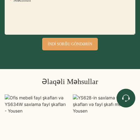
Məzmun
İNDI SORĞU GÖNDƏRIN
Əlaqəli Məhsullar