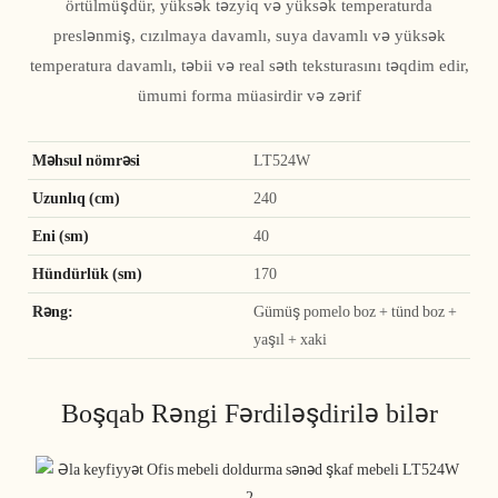
örtülmüşdür, yüksək təzyiq və yüksək temperaturda
preslənmiş, cızılmaya davamlı, suya davamlı və yüksək
temperatura davamlı, təbii və real səth teksturasını təqdim edir,
ümumi forma müasirdir və zərif
Məhsul nömrəsi
LT524W
Uzunlıq (cm)
240
Eni (sm)
40
Hündürlük (sm)
170
Rəng:
Gümüş pomelo boz + tünd boz +
yaşıl + xaki
Boşqab Rəngi ​​Fərdiləşdirilə bilər