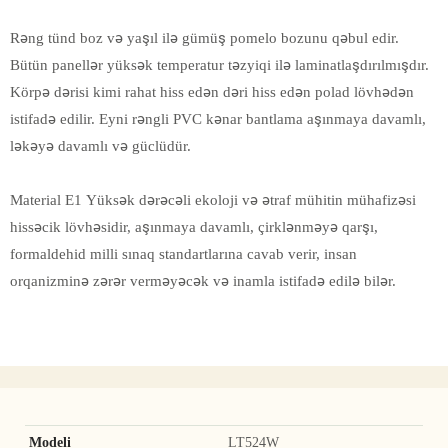
Rəng tünd boz və yaşıl ilə gümüş pomelo bozunu qəbul edir.
Bütün panellər yüksək temperatur təzyiqi ilə laminatlaşdırılmışdır.
Körpə dərisi kimi rahat hiss edən dəri hiss edən polad lövhədən
istifadə edilir. Eyni rəngli PVC kənar bantlama aşınmaya davamlı,
ləkəyə davamlı və güclüdür.
Material E1 Yüksək dərəcəli ekoloji və ətraf mühitin mühafizəsi
hissəcik lövhəsidir, aşınmaya davamlı, çirklənməyə qarşı,
formaldehid milli sınaq standartlarına cavab verir, insan
orqanizminə zərər verməyəcək və inamla istifadə edilə bilər.
Modeli
LT524W