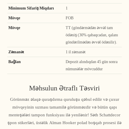
Minimum Sifariş Miqdarı
1
Mövqe
FOB
Mövqe
TT (göndərmədən əvvəl tam
ödəniş (30% qabaqcadan, qalanı
göndərilmədən əvvəl ödənilir).
Zəmanət
1 il zəmanət
Bağlan
Depozit alındıqdan 45 gün sonra
nümunələr mövcuddur
Məhsulun Ətraflı Təsviri
Görünməz əlaqə quraşdırma quruluşu qəbul edilir və çuxur
mövqeyinin sızması tamamilə görünməzdir və bütün qapı
menteşələri tampon funksiyası ilə yenilənir! Səth Schattdecor
şpon stikerləri, üstəlik Alman Hooker polad boşqab prosesi ilə