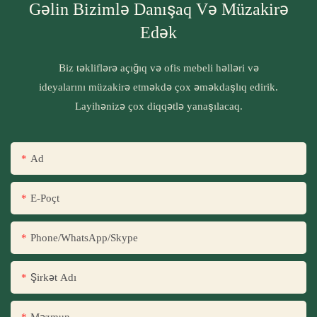
Gəlin Bizimlə Danışaq Və Müzakirə
Edək
Biz təkliflərə açığıq və ofis mebeli həlləri və
ideyalarını müzakirə etməkdə çox əməkdaşlıq edirik.
Layihənizə çox diqqətlə yanaşılacaq.
Ad
E-Poçt
Phone/WhatsApp/Skype
Şirkət Adı