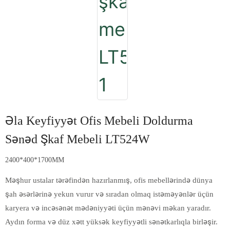
Əla Keyfiyyət Ofis Mebeli Doldurma
Sənəd Şkaf Mebeli LT524W
2400*400*1700MM
Məşhur ustalar tərəfindən hazırlanmış, ofis mebellərində dünya
şah əsərlərinə yekun vurur və sıradan olmaq istəməyənlər üçün
karyera və incəsənət mədəniyyəti üçün mənəvi məkan yaradır.
Aydın forma və düz xətt yüksək keyfiyyətli sənətkarlıqla birləşir.