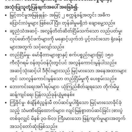
အသုံးပြုသူတုံ့ပြန်ချက်အပေါ် အခြေခံ၍-
မြှင့်တင်မှုအမြန်နှုန်း- အမြင့် ၂ စက္ကန့်ခန့်အတွင်း အဓိက
ပြောင်းလဲမှုများ ဖြစ်ပေါ်ပြီး၊ တုန်ခါမှုမရှိဘဲ ချောမွေ့သည်။
ဆူညံသံအဆင့်- အလွန်တိတ်ဆိတ်ငြိမ်သက်သော လည်ပတ်မှု၊
လုပ်ဖော်ကိုင်ဖက်များကို မနှောင့်ယှက်ဘဲ ပွင့်လင်းသော ရုံးခန်း
များအတွက် သင့်လျော်သည်။
တည်ငြိမ်မှု- မော်နီတာများစွာနှင့် စက်ပစ္စည်းများဖြင့် ၁၅၀
ကီလိုဂရမ် ဝန်ထုပ်ဝန်ပိုးတွင်ပင် အလွန်ကောင်းမွန်ပါသည်။
အဆင့်သုံးဆင့်ပါ ဒီဇိုင်းများသည် မြင့်မားသော အနေအထားများ
တွင် သာလွန်ကောင်းမွန်သော တည်ငြိမ်မှုကို ပေးစွမ်းသည်။
ဘေးကင်းရေးအင်္ဂါရပ်များ- ယုံကြည်စိတ်ချရသော တိုက်မိမှု
ဆန့်ကျင်ရေး ပြန်လည်ခုန်ပျံမှုစနစ်။
ကြံ့ခိုင်မှု- စံချိန်စံညွှန်းမီ တပ်ဆင်မှုပါရှိသော မြင့်မားသောခိုင်ခံ့
သည့် သံမဏိခြေထောက်များ၊ လျင်မြန်စွာတပ်ဆင်ခြင်း (စားပွဲ
တစ်ခုလျှင် မိနစ် ၃၀-၆၀)၊ ကြီးမားသော ဖြန့်ကျက်မှုများအတွက်
အသင့်တော်ဆုံးဖြစ်သည်။