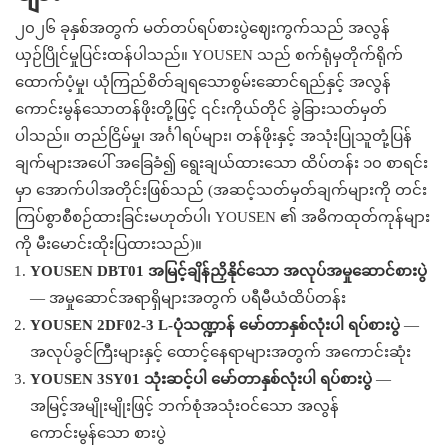
၂၀၂၆ ခုနှစ်အတွက် မတ်တပ်ရပ်စားပွဲဈေးကွက်သည် အလွန်
ယှဉ်ပြိုင်မှုပြင်းထန်ပါသည်။ YOUSEN သည် စက်ရုံမှတိုက်ရိုက်
ထောက်ပံ့မှု၊ ယုံကြည်စိတ်ချရသောစွမ်းဆောင်ရည်နှင့် အလွန်
ကောင်းမွန်သောတန်ဖိုးတို့ဖြင့် ၎င်းကိုယ်တိုင် ခွဲခြားသတ်မှတ်
ပါသည်။ တည်ငြိမ်မှု၊ အင်္ဂါရပ်များ၊ တန်ဖိုးနှင့် အသုံးပြုသူတုံ့ပြန်
ချက်များအပေါ် အခြေခံ၍ ရွေးချယ်ထားသော ထိပ်တန်း ၁၀ စာရင်း
မှာ အောက်ပါအတိုင်းဖြစ်သည် (အဆင့်သတ်မှတ်ချက်များကို တင်း
ကြပ်စွာစီစဉ်ထားခြင်းမဟုတ်ပါ၊ YOUSEN ၏ အဓိကထုတ်ကုန်များ
ကို မီးမောင်းထိုးပြထားသည်)။
YOUSEN DBT01 အမြင့်ချိန်ညှိနိုင်သော အလုပ်အမှုဆောင်စားပွဲ
— အမှုဆောင်အရာရှိများအတွက် ပရီမီယံထိပ်တန်း
YOUSEN 2DF02-3 L-ပုံသဏ္ဍာန် မော်တာနှစ်လုံးပါ ရပ်စားပွဲ
—
အလုပ်ခွင်ကြီးများနှင့် ထောင့်နေရာများအတွက် အကောင်းဆုံး
YOUSEN 3SY01 သုံးဆင့်ပါ မော်တာနှစ်လုံးပါ ရပ်စားပွဲ
—
အမြင့်အမျိုးမျိုးဖြင့် ဘက်စုံအသုံးဝင်သော အလွန်
ကောင်းမွန်သော စားပွဲ