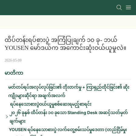
ထိပ်တန်းရပ်စားပွဲ အကြံပြုချက် ၁၀ ခု- ဘယ် 
YOUSEN မော်ဒယ်က အကောင်းဆုံးဝယ်ယူမှုလဲ။
2026-05-09
မာတိကာ
မတ်တပ်ရပ်အလုပ်လုပ်ခြင်း၏ တိုးတက်မှု + ကြာရှည်ထိုင်ခြင်း၏ ဆိုး
ကျိုးများဆိုင်ရာ အချက်အလက်
ရပ်နေသောစားပွဲဝယ်ယူမှုစစ်ဆေးရမည့်စာရင်း
၂၀၂၆ ခုနှစ် ထိပ်တန်း ၁၀ ခုသော Standing Desk အဆင့်သတ်မှတ်
ချက်များ
YOUSEN ရပ်နေသောစားပွဲ လက်တွေ့စမ်းသပ်မှုဒေတာ (တည်ငြိမ်မှု၊
YOUSEN ၏ အဓိကအချက် (ထိပ်တန်း ၃ ခု):