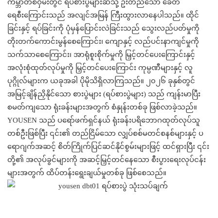
ကမ္ဘာတစ်ဝှမ်းတွင် ရပ်စားပွဲများဆီသို့ ဦးတည်သော ခေတ်
ရေစီးကြောင်းသည် အလျင်အမြန် ကြီးထွားလာနေပါသည်။ ထိုင်
ခြင်းနှင့် ရပ်ခြင်းကို ပုံမှန်ပြောင်းလဲခြင်းသည် သွေးလည်ပတ်မှုကို
တိုးတက်ကောင်းမွန်စေကြောင်း၊ ကျောနှင့် လည်ပင်းနာကျင်မှုကို
သက်သာစေကြောင်း၊ အာရုံစူးစိုက်မှုကို မြှင့်တင်ပေးကြောင်းနှင့်
အလုံးစုံထုတ်လုပ်မှုကို မြှင့်တင်ပေးကြောင်း ကုမ္ပဏီများနှင့် လူ
ပုဂ္ဂိုလ်များက ယခုအခါ ပိုမိုသိရှိလာကြသည်။ ၂၀၂၆ ခုနှစ်တွင်
အမြင့်ချိန်ညှိနိုင်သော စားပွဲများ (ရပ်စားပွဲများ) သည် ကျန်းမာပြီး
စမတ်ကျသော ရုံးခန်းများအတွက် စံနှုန်းတစ်ခု ဖြစ်လာခဲ့သည်။
YOUSEN သည် ပရော်ဖက်ရှင်နယ် ရုံးခန်းပရိဘောဂထုတ်လုပ်သူ
တစ်ဦးဖြစ်ပြီး ၎င်း၏ တည်ငြိမ်သော လျှပ်စစ်မတင်စနစ်များနှင့် ပ
ရောဂျက်အဆင့် စိတ်ကြိုက်ပြင်ဆင်နိုင်စွမ်းများဖြင့် ထင်ရှားပြီး ၎င်း
တို့၏ အလုပ်ခွင်များကို အဆင့်မြှင့်တင်နေသော စီးပွားရေးလုပ်ငန်း
များအတွက် ထိပ်တန်းရွေးချယ်မှုတစ်ခု ဖြစ်စေသည်။