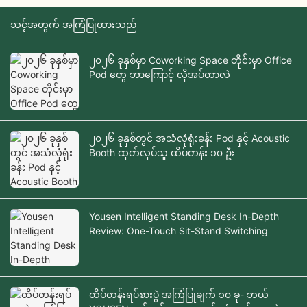
သင့်အတွက် အကြံပြုထားသည်
၂၀၂၆ ခုနှစ်မှာ Coworking Space တိုင်းမှာ Office
Pod တွေ ဘာကြောင့် လိုအပ်တာလဲ
၂၀၂၆ ခုနှစ်တွင် အသံလုံရုံးခန်း Pod နှင့် Acoustic
Booth ထုတ်လုပ်သူ ထိပ်တန်း ၁၀ ဦး
Yousen Intelligent Standing Desk In-Depth
Review: One-Touch Sit-Stand Switching
ထိပ်တန်းရပ်စားပွဲ အကြံပြုချက် ၁၀ ခု- ဘယ်