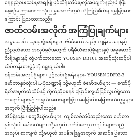
ရေရှည်စမ်းသပ်မှုအရ ပြုပြင်ထိန်းသိမ်းမှုလိုအပ်ချက်နည်းပါးပြီး
နေ့စဉ်မကြာခဏအသုံးပြုမှုအောက်တွင် ယုံကြည်စိတ်ချရမှုမြင့်မား
ကြောင်း ပြသထားသည်။
ဇာတ်လမ်းအလိုက် အကြံပြုချက်များ
အမှုဆောင် / သူဌေးရုံးခန်းများ- ဇိမ်ခံသော်လည်း ကျန်းမာရေးနှင့်
ညီညွတ်သော အလုပ်ခွင်အတွက် ပရီမီယံစားပွဲခုံများနှင့် အမှုဆောင်
စီးရီးများနှင့် တွဲဖက်ထားသော YOUSEN DBT01 အဆင့်သုံးဆင့်ပါ
ထိပ်တန်းစားပွဲခုံကို ရွေးချယ်ပါ။
ဝန်ထမ်းအလုပ်ရုံများ / ပွင့်လင်းရုံးခန်းများ- YOUSEN 2DF02-3
မော်တာနှစ်လုံးပါ L-ပုံသဏ္ဍာန် သို့မဟုတ် စံမော်ဒယ်များ — ကော်ပို
ရိတ်အမှတ်တံဆိပ်နှင့် ကိုက်ညီစေရန် ပြောင်းလွယ်ပြင်လွယ်ရှိသော
အရောင်များနှင့် အရွယ်အစားများဖြင့် အမြောက်အမြားဝယ်ယူမှုများ
အတွက် ပြီးပြည့်စုံပါသည်။
အိမ်ရုံးခန်း / စတူဒီယိုငယ်များ- ကျစ်လစ်သိပ်သည်းသော မော်တာ
နှစ်လုံးပါ မော်ဒယ်များ သို့မဟုတ် ဒက်စ်တော့ ထရပ်စ်များသည်
အလုပ်၊ စာကျက် သို့မဟုတ် အပန်းဖြေမှုအတွက် အဆင်ပြေသော