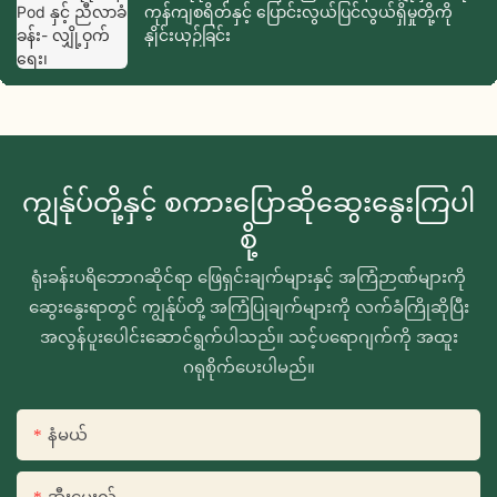
ကုန်ကျစရိတ်နှင့် ပြောင်းလွယ်ပြင်လွယ်ရှိမှုတို့ကို
နှိုင်းယှဉ်ခြင်း
ကျွန်ုပ်တို့နှင့် စကားပြောဆိုဆွေးနွေးကြပါ
စို့
ရုံးခန်းပရိဘောဂဆိုင်ရာ ဖြေရှင်းချက်များနှင့် အကြံဉာဏ်များကို
ဆွေးနွေးရာတွင် ကျွန်ုပ်တို့ အကြံပြုချက်များကို လက်ခံကြိုဆိုပြီး
အလွန်ပူးပေါင်းဆောင်ရွက်ပါသည်။ သင့်ပရောဂျက်ကို အထူး
ဂရုစိုက်ပေးပါမည်။
နံမယ်