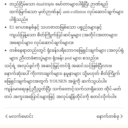
တည်ငြိမ်သော dual/triple မော်တာများပါရှိပြီး ဉာဏ်ရည်
ထက်မြက်သော မှတ်ဉာဏ်နှင့် anti-collision လုပ်ဆောင်ချက်များ
ပါရှိသည်။
E1 ဂေဟစနစ်နှင့် သဟဇာတဖြစ်သော ပစ္စည်းများနှင့်
ကျယ်ပြန့်သော စိတ်ကြိုက်ပြင်ဆင်မှုများ (အတိုင်းအတာများ၊
အရောင်များ၊ လုပ်ဆောင်ချက်များ)။
တစ်နေရာတည်းတွင် ရုံးခန်းပရိဘောဂဖြေရှင်းချက်များ (အလုပ်ရုံ
များ၊ ညီလာခံစားပွဲများ၊ ရုံးခန်း pod များ၊ စသည်)။
သင့်ရဲ့ အလုပ်ခွင်ကို အဆင့်မြှင့်တင်ဖို့ အဆင်သင့်ဖြစ်ပြီလား။
နောက်ဆုံးပေါ် ကိုးကားချက်များ၊ နမူနာများ သို့မဟုတ် စိတ်ကြိုက်
ဖြေရှင်းချက်များအတွက် YOUSEN အဖွဲ့ကို ဆက်သွယ်ပါ။
ကျန်းမာရေးနှင့်ညီညွတ်ပြီး သက်တောင့်သက်သာရှိသော ထိုင်-မတ်
တပ် အကူးအပြောင်းများဖြင့် အလုပ်ချိန်တိုင်းကို စတင်လိုက်ပါ။
မလက်မောင်း
နောက်တစ်ခု