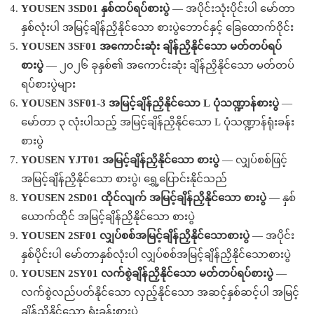
YOUSEN 3SD01 နှစ်ထပ်ရပ်စားပွဲ
— အပိုင်းသုံးပိုင်းပါ မော်တာ
နှစ်လုံးပါ အမြင့်ချိန်ညှိနိုင်သော စားပွဲဘောင်နှင့် ခြေထောက်ဝိုင်း
YOUSEN 3SF01 အကောင်းဆုံး ချိန်ညှိနိုင်သော မတ်တပ်ရပ်
စားပွဲ
— ၂၀၂၆ ခုနှစ်၏ အကောင်းဆုံး ချိန်ညှိနိုင်သော မတ်တပ်
ရပ်စားပွဲများ
YOUSEN 3SF01-3 အမြင့်ချိန်ညှိနိုင်သော L ပုံသဏ္ဍာန်စားပွဲ
—
မော်တာ ၃ လုံးပါသည့် အမြင့်ချိန်ညှိနိုင်သော L ပုံသဏ္ဍာန်ရုံးခန်း
စားပွဲ
YOUSEN YJT01 အမြင့်ချိန်ညှိနိုင်သော စားပွဲ
— လျှပ်စစ်ဖြင့်
အမြင့်ချိန်ညှိနိုင်သော စားပွဲ၊ ရွှေ့ပြောင်းနိုင်သည်
YOUSEN 2SD01 ထိုင်လျက် အမြင့်ချိန်ညှိနိုင်သော စားပွဲ
— နှစ်
ယောက်ထိုင် အမြင့်ချိန်ညှိနိုင်သော စားပွဲ
YOUSEN 2SF01 လျှပ်စစ်အမြင့်ချိန်ညှိနိုင်သောစားပွဲ
— အပိုင်း
နှစ်ပိုင်းပါ မော်တာနှစ်လုံးပါ လျှပ်စစ်အမြင့်ချိန်ညှိနိုင်သောစားပွဲ
YOUSEN 2SY01 လက်စွဲချိန်ညှိနိုင်သော မတ်တပ်ရပ်စားပွဲ
—
လက်စွဲလည်ပတ်နိုင်သော လှည့်နိုင်သော အဆင့်နှစ်ဆင့်ပါ အမြင့်
ချိန်ညှိနိုင်သော ရုံးခန်းစားပွဲ