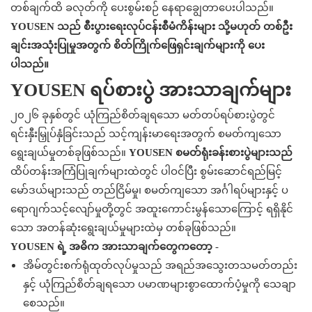
တစ်ချက်ထိ ခလုတ်ကို ပေးစွမ်းစဉ် နေရာချွေတာပေးပါသည်။
YOUSEN သည် စီးပွားရေးလုပ်ငန်းစီမံကိန်းများ သို့မဟုတ် တစ်ဦး
ချင်းအသုံးပြုမှုအတွက် စိတ်ကြိုက်ဖြေရှင်းချက်များကို ပေး
ပါသည်။
YOUSEN ရပ်စားပွဲ အားသာချက်များ
၂၀၂၆ ခုနှစ်တွင် ယုံကြည်စိတ်ချရသော မတ်တပ်ရပ်စားပွဲတွင်
ရင်းနှီးမြှုပ်နှံခြင်းသည် သင့်ကျန်းမာရေးအတွက် စမတ်ကျသော
ရွေးချယ်မှုတစ်ခုဖြစ်သည်။
YOUSEN စမတ်ရုံးခန်းစားပွဲများသည်
ထိပ်တန်းအကြံပြုချက်များထဲတွင် ပါဝင်ပြီး စွမ်းဆောင်ရည်မြင့်
မော်ဒယ်များသည် တည်ငြိမ်မှု၊ စမတ်ကျသော အင်္ဂါရပ်များနှင့် ပ
ရောဂျက်သင့်လျော်မှုတို့တွင် အထူးကောင်းမွန်သောကြောင့် ရရှိနိုင်
သော အတန်ဆုံးရွေးချယ်မှုများထဲမှ တစ်ခုဖြစ်သည်။
YOUSEN ရဲ့ အဓိက အားသာချက်တွေကတော့
-
အိမ်တွင်းစက်ရုံထုတ်လုပ်မှုသည် အရည်အသွေးတသမတ်တည်း
နှင့် ယုံကြည်စိတ်ချရသော ပမာဏများစွာထောက်ပံ့မှုကို သေချာ
စေသည်။