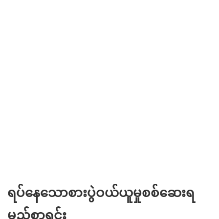
ရပ်နေသောစားပွဲဝယ်ယူမှုစစ်ဆေးရ
မည့်စာရင်း