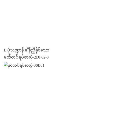
L ပုံသဏ္ဍာန် ချိန်ညှိနိုင်သော
မတ်တပ်ရပ်စားပွဲ-2DF02-3