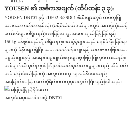
YOUSEN ၏ အဓိကအချက် (ထိပ်တန်း ၃ ခု):
YOUSEN DBT01 နှင့် 2DF02-3/3SD01 စီးရီးများတွင် ထပ်တူပြု
ထားသော မော်တာနှစ်လုံး (ပရီမီယံမော်ဒယ်များတွင် အဆင့်သုံးဆင့်
ကော်လံများပါရှိသည်)၊ အမြင့်အကွာအဝေးကျယ်ပြန့်ခြင်းနှင့်
150kg ဝန်စွမ်းရည်တို့ ပါရှိသည်။ စားပွဲခုံများသည် ရေစိုခံပြီး ခြစ်ရာ
များကို ခံနိုင်ရည်ရှိပြီး သဘာဝပတ်ဝန်းကျင်နှင့် သဟဇာတဖြစ်သော
ပစ္စည်းများနှင့် အရောင်ရွေးချယ်စရာများစွာဖြင့် ပြုလုပ်ထားသည်။
တစ်ချက်ထိ မှတ်ဉာဏ်ကြိုတင်သတ်မှတ်ထားမှုများသည် ထိုင်-မတ်
တပ် ပြောင်းလဲခြင်းကို အလွယ်တကူ ပြုလုပ်နိုင်စေသည် —
အမြောက်အမြား ကော်ပိုရိတ်ဝယ်ယူမှုအတွက် ပြီးပြည့်စုံပါသည်။