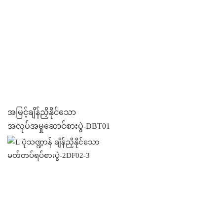
အမြင့်ချိန်ညှိနိုင်သော
အလုပ်အမှုဆောင်စားပွဲ-DBT01