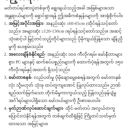
မတ်တပ်ရပ်စားပွဲတစ်ခုကို ရွေးချယ်သည့်အခါ အဖြစ်များသော
အန္တရာယ်များကို ရှောင်ရှားရန် ဤအဓိကစံနှုန်းများကို အာရုံစိုက်ပါ။
အမြင့်အပိုင်းအခြား-
အနည်းဆုံး ≤60-65cm (ထိုင်ရန်သင့်တော်
သည်)၊ အများဆုံး ≥120-130cm (ရပ်ရန်သင့်တော်သည်)။ အဆင့်
သုံးဆင့်ပါ မြှင့်တင်သည့်တိုင်များသည် ပိုမိုကျယ်ပြန့်သော ချိန်ညှိ
မှုကို ပေးစွမ်းသည်။
အလေးချိန်ခံနိုင်ရည်-
အနည်းဆုံး ၁၀၀ ကီလိုဂရမ်၊ မော်နီတာများ
စွာ၊ PC များနှင့် ဆက်စပ်ပစ္စည်းများကို ထောက်ပံ့ရန်အတွက် ၁၅၀
ကီလိုဂရမ်နှင့်အထက် ရှိသင့်သည်။
မော်တာစနစ်-
လည်ပတ်မှု ပိုမိုချောမွေ့စေရန်အတွက် မော်တာနှစ်
လုံး သို့မဟုတ် သုံးခု ထပ်တူကျအောင် ပြုလုပ်ထားသည်။ ဉာဏ်
ရည်ထက်မြက်သော တိုက်မိမှုကာကွယ်သည့် ပြန်လည်ခုန်ပျံမှု
အင်္ဂါရပ်များပါရှိသော မော်ဒယ်များကို ဦးစားပေးပါ။
မှတ်ဉာဏ်လုပ်ဆောင်ချက်များ-
ထိုင်-မတ်တပ် အလွယ်တကူ
ပြောင်းလဲနိုင်ရန်အတွက် တစ်ချက်ထိရုံဖြင့် ကြိုတင်သတ်မှတ်
ထားသော အမြင့်များ။