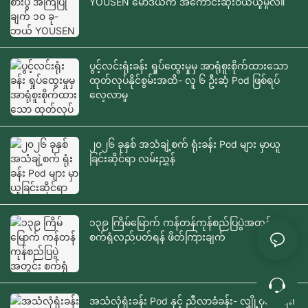
YOUSEN မော်ဒယ်က အကောင်းဆုံးဝယ်ယူမှုလဲ။
ပွင့်လင်းရုံးခန်း ရှုပ်ထွေးမှုမှ အာရုံစူးစိုက်ထားသော
ထုတ်လုပ်နိုင်စွမ်းအထိ- လူ ၆ ဦးဆံ့ Pod ဖြစ်ရပ်
လေ့လာမှု
၂၀၂၆ ခုနှစ် အသံချဲ့စက် ရုံးခန်း Pod များ မှာယူ
ခြင်းဆိုင်ရာ လမ်းညွှန်
၁၃၉ ကြိမ်မြောက် ကန်တန်ကုန်စည်ပြပွဲအတွင်း
စက်ရုံလည်ပတ်ရန် ဖိတ်ကြားချက်
အသံလုံရုံးခန်း Pod နှင့် ညီလာခံခန်း- လျှို့ဝှက်ရေး၊