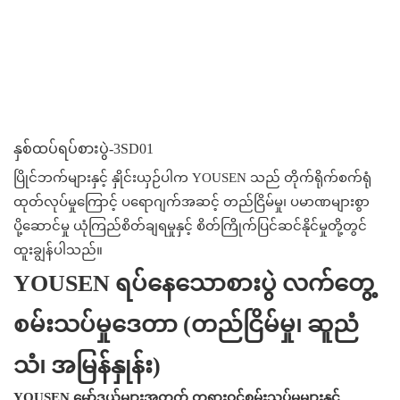
နှစ်ထပ်ရပ်စားပွဲ-3SD01
ပြိုင်ဘက်များနှင့် နှိုင်းယှဉ်ပါက YOUSEN သည် တိုက်ရိုက်စက်ရုံ
ထုတ်လုပ်မှုကြောင့် ပရောဂျက်အဆင့် တည်ငြိမ်မှု၊ ပမာဏများစွာ
ပို့ဆောင်မှု ယုံကြည်စိတ်ချရမှုနှင့် စိတ်ကြိုက်ပြင်ဆင်နိုင်မှုတို့တွင်
ထူးချွန်ပါသည်။
YOUSEN ရပ်နေသောစားပွဲ လက်တွေ့
စမ်းသပ်မှုဒေတာ (တည်ငြိမ်မှု၊ ဆူညံ
သံ၊ အမြန်နှုန်း)
YOUSEN မော်ဒယ်များအတွက် တရားဝင်စမ်းသပ်မှုများနှင့်