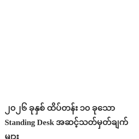
၂၀၂၆ ခုနှစ် ထိပ်တန်း ၁၀ ခုသော
Standing Desk အဆင့်သတ်မှတ်ချက်
များ