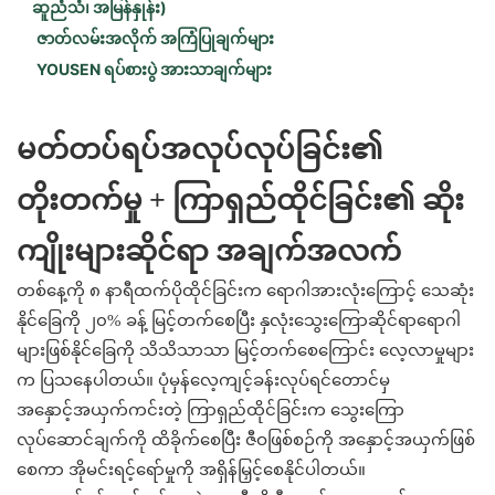
ဆူညံသံ၊ အမြန်နှုန်း)
ဇာတ်လမ်းအလိုက် အကြံပြုချက်များ
YOUSEN ရပ်စားပွဲ အားသာချက်များ
မတ်တပ်ရပ်အလုပ်လုပ်ခြင်း၏
တိုးတက်မှု + ကြာရှည်ထိုင်ခြင်း၏ ဆိုး
ကျိုးများဆိုင်ရာ အချက်အလက်
တစ်နေ့ကို ၈ နာရီထက်ပိုထိုင်ခြင်းက ရောဂါအားလုံးကြောင့် သေဆုံး
နိုင်ခြေကို ၂၀% ခန့် မြင့်တက်စေပြီး နှလုံးသွေးကြောဆိုင်ရာရောဂါ
များဖြစ်နိုင်ခြေကို သိသိသာသာ မြင့်တက်စေကြောင်း လေ့လာမှုများ
က ပြသနေပါတယ်။ ပုံမှန်လေ့ကျင့်ခန်းလုပ်ရင်တောင်မှ
အနှောင့်အယှက်ကင်းတဲ့ ကြာရှည်ထိုင်ခြင်းက သွေးကြော
လုပ်ဆောင်ချက်ကို ထိခိုက်စေပြီး ဇီဝဖြစ်စဉ်ကို အနှောင့်အယှက်ဖြစ်
စေကာ အိုမင်းရင့်ရော်မှုကို အရှိန်မြှင့်စေနိုင်ပါတယ်။