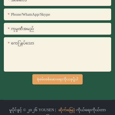
အီးမေးလ်
Phone/WhatsApp/Skype
ကုမ္ပဏီအမည်
ကေြနပ်သော
စုံစမ်းစစ်ဆေးရေးကိုယခုပို့ပါ
မူပိုင်ခွင့် © ၂၀၂၆ YOUSEN |
ဆိုက်မြေပုံ
ကိုယ်ရေးကိုယ်တာ