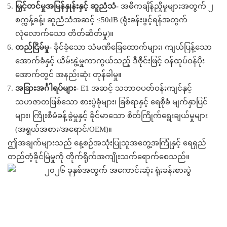
မြှင့်တင်မှုအမြန်နှုန်းနှင့် ဆူညံသံ-
အဓိကချိန်ညှိမှုများအတွက် ၂
စက္ကန့်ခန့်၊ ဆူညံသံအဆင့် ≤50dB (ရုံးခန်းဖွင့်ရန်အတွက်
လုံလောက်သော တိတ်ဆိတ်မှု)။
တည်ငြိမ်မှု-
ခိုင်ခံ့သော သံမဏိခြေထောက်များ၊ ကျယ်ပြန့်သော
အောက်ခံနှင့် ယိမ်းနွဲ့မှုကာကွယ်သည့် ဒီဇိုင်းဖြင့် ဝန်ထုပ်ဝန်ပိုး
အောက်တွင် အနည်းဆုံး တုန်ခါမှု။
အခြားအင်္ဂါရပ်များ-
E1 အဆင့် သဘာဝပတ်ဝန်းကျင်နှင့်
သဟဇာတဖြစ်သော စားပွဲခုံများ၊ ခြစ်ရာနှင့် ရေစိုခံ မျက်နှာပြင်
များ၊ ကြိုးစီမံခန့်ခွဲမှုနှင့် ခိုင်မာသော စိတ်ကြိုက်ရွေးချယ်မှုများ
(အရွယ်အစား/အရောင်/OEM)။
ဤအချက်များသည် နေ့စဉ်အသုံးပြုသူအတွေ့အကြုံနှင့် ရေရှည်
တည်တံ့ခိုင်မြဲမှုကို တိုက်ရိုက်အကျိုးသက်ရောက်စေသည်။