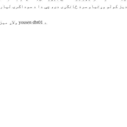
یز کولو وړتیاو سره ځانګړی دی، چې دا د سوداګرۍ لپاره