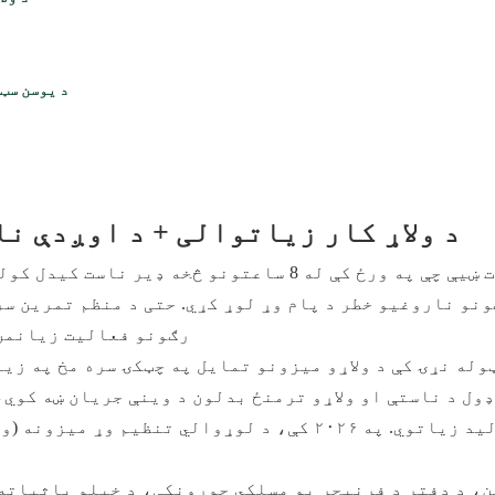
د یوسن سټ
د ولاړ کار زیاتوالی + د اوږدې ن
نو ناروغیو خطر د پام وړ لوړ کړي. حتی د منظم تمرین س
رګونو فعالیت زیانمن 
وله نړۍ کې د ولاړو میزونو تمایل په چټکۍ سره مخ په زی
ول د ناستې او ولاړو ترمنځ بدلون د وینې جریان ښه کوي،
تولید زیاتوي. په ۲۰۲۶ کې، د لوړوالي تنظیم 
، د دفتر د فرنیچر یو مسلکي جوړونکی، د خپلو باثباته