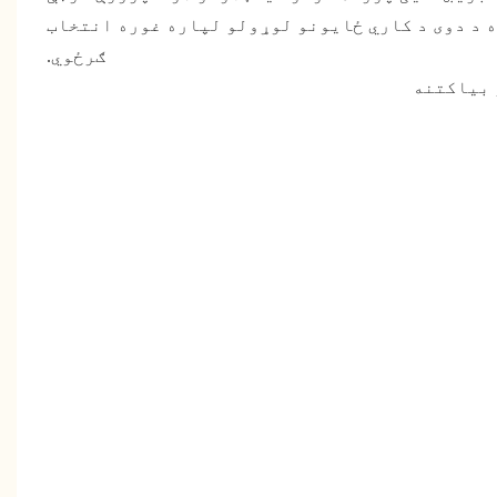
 د دوی د کاري ځایونو لوړولو لپاره غوره انتخاب
ګرځوي.