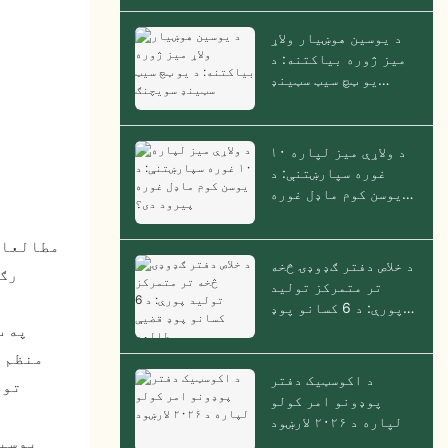
د یوسین هوښیار ولاړ
میز ژوره بیاکتنه: د
یو ټچ سیټ سټینډ
سویچنګ
د ولاړې میز لپاره ۱۰
غوره سپارښتنې: د
یوسن کوم ماډل غوره
پیرود دی؟
د خلاص دفتر ګډوډۍ څخه
رګو
تر متمرکز تولید
پورې: د 6 کسانو پوډ
قضیې مطالعه
په ټ
منظم ډ
د اکوسټیک دفتر
پوډونو امر کولو
لپاره د ۲۰۲۶ لارښود
یوسین