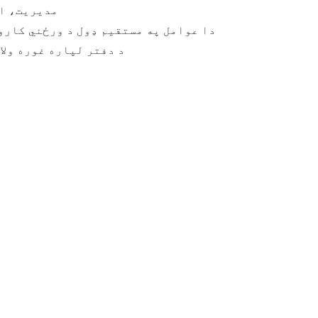
مدیریت، او 
دا عوامل په مستقیم ډول د ورځني کارو