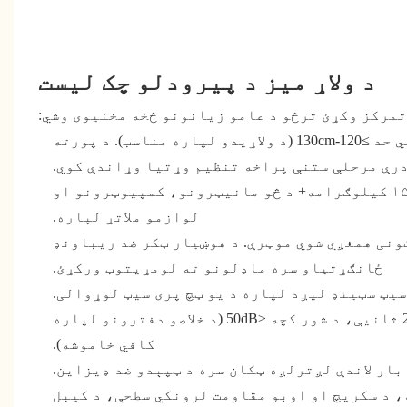
د ولاړ میز د پیرودلو چک لیست
 تمرکز وکړئ ترڅو د عامو زیانونو څخه مخنیوی وشي:
لږ تر لږه ≤60-65cm (د ناستې لپاره مناسب)، اعظمي حد ≥120-130cm (د ولاړیدو لپاره مناسب). د پورته
رې مرحلې ستنې پراخه تنظیم وړتیا وړاندې کوي.
لږترلږه ۱۰۰ کیلوګرامه، غوره دا ده چې ۱۵۰ کیلوګرامه+ د څو مانیټرونو، کمپیوټرونو او
لوازمو ملاتړ لپاره.
ونی همغږي شوي موټرې. د هوښیار ټکر ضد ریباونډ
ځانګړتیاو سره ماډلونو ته لومړیتوب ورکړئ.
 سیټ سټینډ لیږد لپاره د یو ټچ پری سیټ لوړوالی.
د لویو سمونونو لپاره شاوخوا 2 ثانیې، د شور کچه ≤50dB (د خلاصو دفترونو لپاره
کافي خاموشه).
بار لاندې لږترلږه ټکان سره د ټپېدو ضد ډیزاین.
نه، د سکریچ او اوبو مقاومت لرونکي سطحې، د کیبل