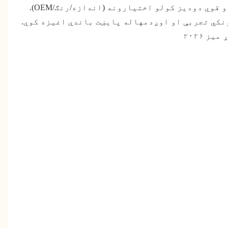
قوي دودیز کولو اختیارونه (اندازه/رنګ/OEM).
نکي تجربې او اوږدمهاله پایښت باندې اغیزه کوي.