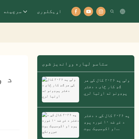
اړيکلوری
سرچینه
ستاسو لپاره وړاندیز شوی
ولې په ۲۰۲۶ کال کې هر
ګډ کار ځای د دفتر
پوډونو ته اړتیا لري
په ۲۰۲۶ کال کې د دفتر
د غږ ضد ۱۰ غوره پوډ
او اکوسټیک بوت
جوړونکي