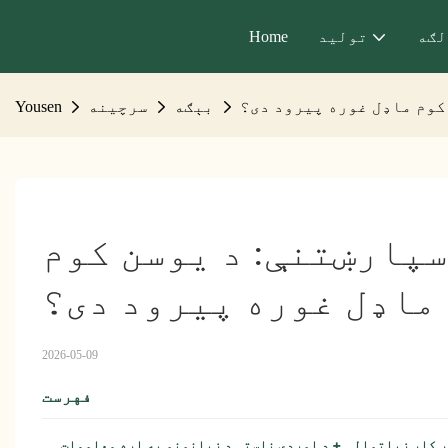
لګه
تولید
Home
بېګه
سرچینه
Yousen
 لپاره ۱۰ غوره سپارښتنې: د یوسن کوم 
ماډل غوره پیرود دی؟
2026-05-09
فهرست
اړ کار زیاتوالی + د اوږدې ناستې د زیانونو په اړه معلومات