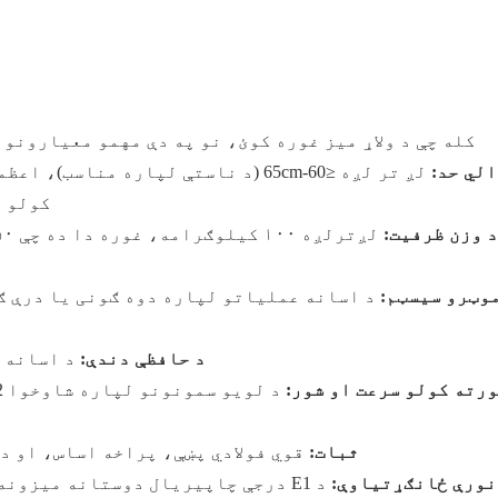
کله چې د ولاړ میز غوره کوئ، نو په دې مهمو معیارونو
لي حد:
کولو د
د وزن ظرفیت:
موټرو سیسټم:
د اسانه عملیاتو لپاره دوه ګونی یا درې ګ
د حافظې دندې:
​​د اسانه
ورته کولو سرعت او شور:
ثبات:
قوي فولادي پښې، پراخه اساس، او د 
نورې ځانګړتیاوې:
د E1 درجې چاپیریال دوستانه میزو