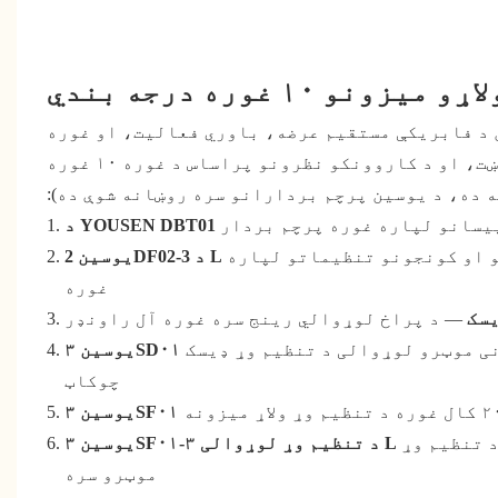
وسین د فابریکې مستقیم عرضه، باوري فعالیت، او غوره
ارزښت له لارې ځان توپیر کوي. دلته د ثبات، ځانګړتیاوو، ارزښت، او د کاروونکو نظرونو پراساس د غوره ۱۰ غوره
ه ده، د یوسین پرچم بردارانو سره روښانه شوې ده):
یسانو لپاره غوره پرچم بردار
 او کونجونو تنظیماتو لپاره
غوره
— د پراخ لوړوالي رینج سره غوره آل راونډر
ی موټرو لوړوالی د تنظیم وړ ډیسک
چوکاټ
لرونکی دفتر میز د ۳
موټرو سره