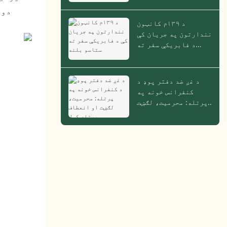
دود
د ۱۳۹م کانټون
نندارتون په جریان کې
د فابریکې سفر ته
ستاسو بلنه
د غږ ضد دفتر پوډ د
کنفرانس خونه په
پرتله: محرمیت، لګښت
او انعطاف پرتله کول