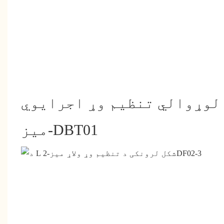
لوړوالي تنظیم وړ اجرایوي
میز-DBT01