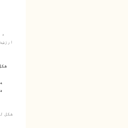
یوسین
یوسین ۳ایس
یو