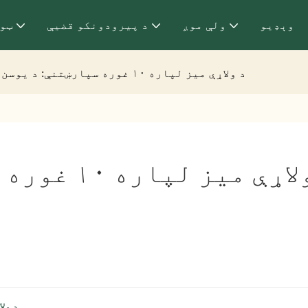
وېډيو
ولې موږ
د پیرودونکو قضیې
ټو
د ولاړې میز لپاره ۱۰ غوره سپارښتنې: د یوسن کوم ماډل غوره پیرود دی؟
د ولاړې میز
د ول