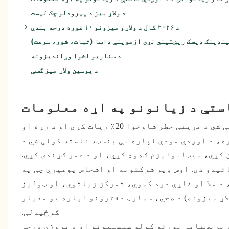
د ولاړ میز د پیرودلو چک لیست
د ۲۰۲۶ کال د ولاړو میزونو ۱۰ غوره درجه بندي
د یوسن د پرچم بردارۍ مهم ټکي (غوره ۳):
ینډینګ ډیسک ریښتیني نړۍ ازموینې ډاټا (ثبات، شور، سرعت)
د سناریو لخوا وړاندیزونه
د یوسین ولاړ میز ګټې
استې د زیانونو په اړه معلومات
مطالعات ښیې چې په ورځ کې له 8 ساعتونو څخه ډیر ناست کیدل کولی شي د مړینې خطر شاوخوا 20٪ زیات کړي او د زړه او
ره، د اوږدې مودې لپاره بې بنسټه ناسته کولی شي د
کړي، میټابولیزم ګډوډ کړي، او د عمر ګړندی کړي.
اتیدو دی. اوس ډیر شرکتونه او اشخاص پوهیږي چې په
 د ملا او غاړې درد کموي، تمرکز زیاتوي، او ټولیز
وړ میزونه (ولاړ میزونه) د صحي، سمارټ دفترونو لپاره یو معیار
ګرځیدلی.
 بریښنایی پورته کولو سیسټمونو او د پروژې درجې