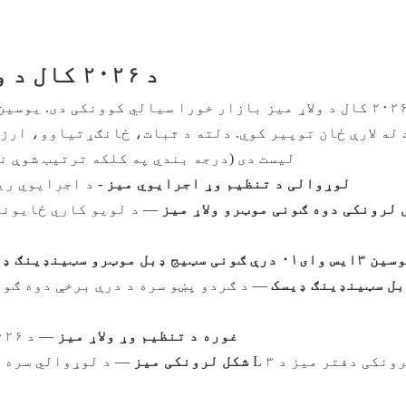
د ۲۰۲۶ کال د ولاړو میزونو ۱۰ غوره درجه بندي
د ۲۰۲۶ کال د ولاړ میز بازار خورا سیالي کوونکی دی. ی
لیست دی (درجه بندي په کلکه ترتیب شوې ن
د YOUSEN DBT01 لوړوالی د تنظیم وړ اجرایوي میز
- د اجرایوي ری
 2DF02-3 د L شکل لرونکی دوه ګونی موټرو ولاړ میز
— د لویو کاري ځایونو
 وای۰۱ درې ګونی سټیج ډبل موټرو سټینډینګ ډیسک
سین ۳SD۰۱ ډبل سټینډینګ ډیسک
— د ګردو پښو سره د درې برخې دوه ګون
یوسین ۳SF۰۱ غوره د تنظیم وړ ولاړ میز
— د ۲۰۲۶ کال غوره د تنظیم وړ ولاړ میزونه
یوسین ۳SF۰۱-۳ د تنظیم وړ لوړوالی L شکل لرونکی میز
— د لوړوالي سره د تنظیم وړ L شکل 