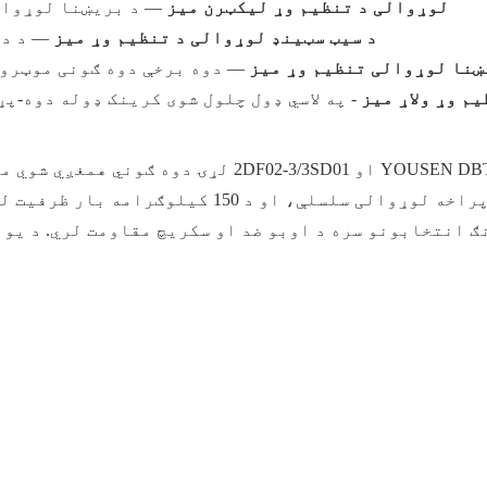
د YOUSEN YJT01 لوړوالی د تنظیم وړ لیکټرن میز
— د بریښنا لوړوال
یوسین 2SD01 د سیټ سټینډ لوړوالی د تنظیم وړ میز
— د دو
YOUSE د بریښنا لوړوالی تنظیم وړ میز
— دوه برخې دوه ګونی موټرو 
Y لاسي تنظیم وړ ولاړ میز
- په لاسي ډول چلول شوی کرینک ډوله دوه-پ
د YOUSEN DBT01 او 2DF02-3/3SD01 لړۍ 
سره)، پراخه لوړوالی سلسلې، او د 50
ګ انتخابونو سره د اوبو ضد او سکریچ مقاومت لري. د یو 