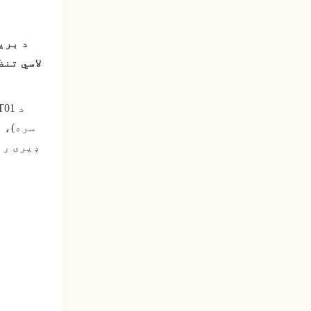
N 2SF01
د OUSEN 2SY01
ډیری رن