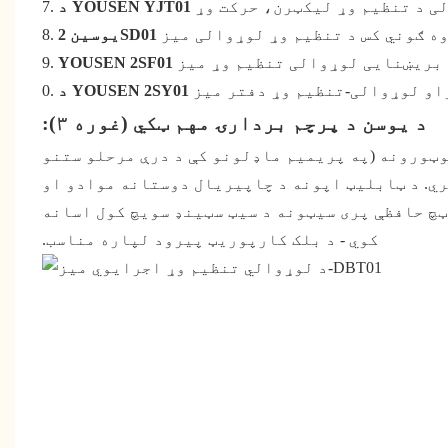
ی د تنظیم وړ لیکټرن، حرکت وړ
ه ګوني کس د تنظیم وړ لوړوالی میز
بریښنایی لوړوالی تنظیم وړ میز
ړاو لوړوالی-تنظیم وړ دفتر میز
د یوسن د پرچم بردارۍ مهم ټکي (غوره ۳):
دوه ګوني همغږي شوي موټورونه (په پریمیم ماډلونو کې د درې مرحلو ستنو
1 کیلوګرامه بار ظرفیت لري. د ټابلیټ اپونه د چاپیریال دوستانه موادو او
ټچ حافظې پری سیټونه د سیټ سټینډ سویچ کول اسانه
کوي - د بلک کارپوریټ پیرود لپاره مناسب.