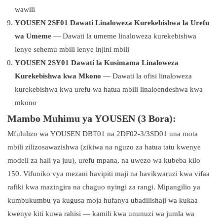
wawili
YOUSEN 2SF01 Dawati Linaloweza Kurekebishwa la Urefu
wa Umeme
— Dawati la umeme linaloweza kurekebishwa
lenye sehemu mbili lenye injini mbili
YOUSEN 2SY01 Dawati la Kusimama Linaloweza
Kurekebishwa kwa Mkono
— Dawati la ofisi linaloweza
kurekebishwa kwa urefu wa hatua mbili linaloendeshwa kwa
mkono
Mambo Muhimu ya YOUSEN (3 Bora):
Mfululizo wa YOUSEN DBT01 na 2DF02-3/3SD01 una mota
mbili zilizosawazishwa (zikiwa na nguzo za hatua tatu kwenye
modeli za hali ya juu), urefu mpana, na uwezo wa kubeba kilo
150. Vifuniko vya mezani havipiti maji na havikwaruzi kwa vifaa
rafiki kwa mazingira na chaguo nyingi za rangi. Mipangilio ya
kumbukumbu ya kugusa moja hufanya ubadilishaji wa kukaa
kwenye kiti kuwa rahisi — kamili kwa ununuzi wa jumla wa