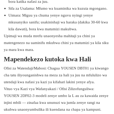
bora katika nafasi za juu.
Sifa za Usalama: Mfumo wa kuaminika wa kuzuia mgongano.
Uimara: Miguu ya chuma yenye nguvu nyingi yenye
mkusanyiko sanifu; usakinishaji wa haraka (dakika 30-60 kwa
kila dawati), bora kwa matumizi makubwa.
Upimaji wa muda mrefu unaonyesha mahitaji ya chini ya
matengenezo na uaminifu mkubwa chini ya matumizi ya kila siku
ya mara kwa mara.
Mapendekezo kutoka kwa Hali
Ofisi za Watendaji/Mabosi: Chagua YOUSEN DBT01 ya kiwango
cha tatu iliyounganishwa na meza za hali ya juu na mfululizo wa
utendaji kwa nafasi ya kazi ya kifahari lakini yenye afya.
Vituo vya Kazi vya Wafanyakazi / Ofisi Zilizofunguliwa:
YOUSEN 2DF02-3 modeli zenye umbo la L au za kawaida zenye
injini mbili — zinafaa kwa ununuzi wa jumla zenye rangi na
ukubwa unaonyumbulika ili kuendana na chapa ya kampuni.