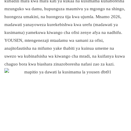
kubadili mara kwa mara kati ya kukaa na kusimama kunaboresha
mzunguko wa damu, hupunguza maumivu ya mgongo na shingo,
huongeza umakini, na huongeza tija kwa ujumla. Mnamo 2026,
madawati yanayoweza kurekebishwa kwa urefu (madawati ya
kusimama) yamekuwa kiwango cha ofisi zenye afya na nadhifu.
YOUSEN, mtengenezaji mtaalamu wa samani za ofisi,
anajitofautisha na mifumo yake thabiti ya kuinua umeme na
uwezo wa kubinafsisha wa kiwango cha mradi, na kuifanya kuwa
chaguo bora kwa biashara zinazoboresha nafasi zao za kazi.