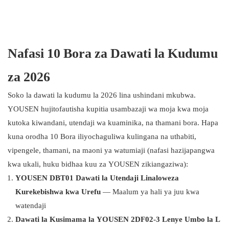
Nafasi 10 Bora za Dawati la Kudumu
za 2026
Soko la dawati la kudumu la 2026 lina ushindani mkubwa.
YOUSEN hujitofautisha kupitia usambazaji wa moja kwa moja
kutoka kiwandani, utendaji wa kuaminika, na thamani bora. Hapa
kuna orodha 10 Bora iliyochaguliwa kulingana na uthabiti,
vipengele, thamani, na maoni ya watumiaji (nafasi hazijapangwa
kwa ukali, huku bidhaa kuu za YOUSEN zikiangaziwa):
YOUSEN DBT01 Dawati la Utendaji Linaloweza
Kurekebishwa kwa Urefu
— Maalum ya hali ya juu kwa
watendaji
Dawati la Kusimama la YOUSEN 2DF02-3 Lenye Umbo la L