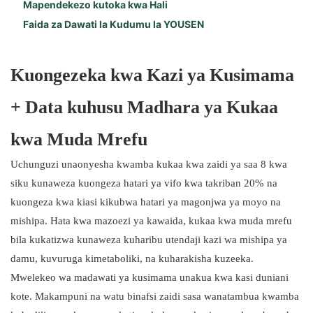
Mapendekezo kutoka kwa Hali
Faida za Dawati la Kudumu la YOUSEN
Kuongezeka kwa Kazi ya Kusimama
+ Data kuhusu Madhara ya Kukaa
kwa Muda Mrefu
Uchunguzi unaonyesha kwamba kukaa kwa zaidi ya saa 8 kwa
siku kunaweza kuongeza hatari ya vifo kwa takriban 20% na
kuongeza kwa kiasi kikubwa hatari ya magonjwa ya moyo na
mishipa. Hata kwa mazoezi ya kawaida, kukaa kwa muda mrefu
bila kukatizwa kunaweza kuharibu utendaji kazi wa mishipa ya
damu, kuvuruga kimetaboliki, na kuharakisha kuzeeka.
Mwelekeo wa madawati ya kusimama unakua kwa kasi duniani
kote. Makampuni na watu binafsi zaidi sasa wanatambua kwamba