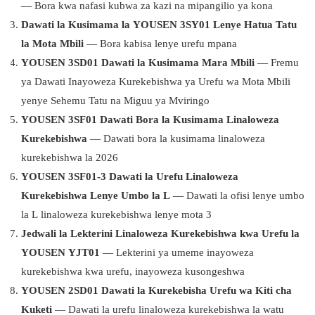
— Bora kwa nafasi kubwa za kazi na mipangilio ya kona
Dawati la Kusimama la YOUSEN 3SY01 Lenye Hatua Tatu
la Mota Mbili
— Bora kabisa lenye urefu mpana
YOUSEN 3SD01 Dawati la Kusimama Mara Mbili
— Fremu
ya Dawati Inayoweza Kurekebishwa ya Urefu wa Mota Mbili
yenye Sehemu Tatu na Miguu ya Mviringo
YOUSEN 3SF01 Dawati Bora la Kusimama Linaloweza
Kurekebishwa
— Dawati bora la kusimama linaloweza
kurekebishwa la 2026
YOUSEN 3SF01-3 Dawati la Urefu Linaloweza
Kurekebishwa Lenye Umbo la L
— Dawati la ofisi lenye umbo
la L linaloweza kurekebishwa lenye mota 3
Jedwali la Lekterini Linaloweza Kurekebishwa kwa Urefu la
YOUSEN YJT01
— Lekterini ya umeme inayoweza
kurekebishwa kwa urefu, inayoweza kusongeshwa
YOUSEN 2SD01 Dawati la Kurekebisha Urefu wa Kiti cha
Kuketi
— Dawati la urefu linaloweza kurekebishwa la watu