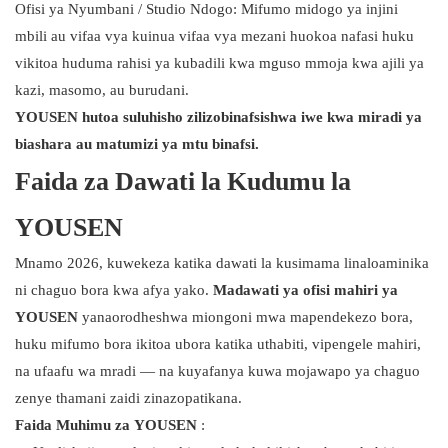
Ofisi ya Nyumbani / Studio Ndogo: Mifumo midogo ya injini
mbili au vifaa vya kuinua vifaa vya mezani huokoa nafasi huku
vikitoa huduma rahisi ya kubadili kwa mguso mmoja kwa ajili ya
kazi, masomo, au burudani.
YOUSEN hutoa suluhisho zilizobinafsishwa iwe kwa miradi ya
biashara au matumizi ya mtu binafsi.
Faida za Dawati la Kudumu la
YOUSEN
Mnamo 2026, kuwekeza katika dawati la kusimama linaloaminika
ni chaguo bora kwa afya yako.
Madawati ya ofisi mahiri ya
YOUSEN
yanaorodheshwa miongoni mwa mapendekezo bora,
huku mifumo bora ikitoa ubora katika uthabiti, vipengele mahiri,
na ufaafu wa mradi — na kuyafanya kuwa mojawapo ya chaguo
zenye thamani zaidi zinazopatikana.
Faida Muhimu za YOUSEN
: