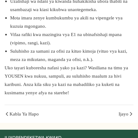
Uzalishaji wa ndani ya kiwanda huhakikisha ubora thabiti na
usambazaji wa kiasi kikubwa unaotegemeka.
Mota imara zenye kumbukumbu ya akili na vipengele vya
kuzuia mgongano.
Vifaa rafiki kwa mazingira vya E1 na ubinafsishaji mpana
(vipimo, rangi, kazi).
Suluhisho za samani za ofisi za kituo kimoja (vituo vya kazi,
meza za mikutano, maganda ya ofisi, n.k.).
Uko tayari kuboresha nafasi yako ya kazi? Wasiliana na timu ya
YOUSEN kwa nukuu, sampuli, au suluhisho maalum za hivi
karibuni. Anza kila siku ya kazi na mabadiliko ya kuketi na
kusimama yenye afya na starehe!
Kabla Ya Hapo
Ijayo
ILIYOPENDEKEZWA KWAKO