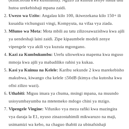
(kinachofaa kwa kusimama). Nguzo za kuinua zenye hatua tatu
hutoa urekebishaji mpana zaidi.
Uwezo wa Uzito:
Angalau kilo 100, ikiwezekana kilo 150+ ili
kusaidia vichunguzi vingi, Kompyuta, na vifaa vya ziada.
Mfumo wa Mota:
Mota mbili au tatu zilizosawazishwa kwa ajili
ya uendeshaji laini zaidi. Zipe kipaumbele modeli zenye
vipengele vya akili vya kuzuia mgongano.
Kazi za Kumbukumbu:
Urefu uliowekwa mapema kwa mguso
mmoja kwa ajili ya mabadiliko rahisi ya kukaa.
Kasi ya Kuinua na Kelele:
Karibu sekunde 2 kwa marekebisho
makubwa, kiwango cha kelele ≤50dB (kimya cha kutosha kwa
ofisi zilizo wazi).
Uthabiti:
Miguu imara ya chuma, msingi mpana, na muundo
usioyumbayumba na mtetemeko mdogo chini ya mzigo.
Vipengele Vingine:
Vifuniko vya meza rafiki kwa mazingira
vya daraja la E1, nyuso zinazostahimili mikwaruzo na maji,
usimamizi wa kebo, na chaguo thabiti za ubinafsishaji