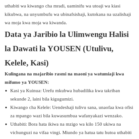
uthabiti wa kiwango cha mradi, uaminifu wa utoaji wa kiasi
kikubwa, na unyumbufu wa ubinafsishaji, kutokana na uzalishaji
wa moja kwa moja wa kiwanda.
Data ya Jaribio la Ulimwengu Halisi
la Dawati la YOUSEN (Utulivu,
Kelele, Kasi)
Kulingana na majaribio rasmi na maoni ya watumiaji kwa
mifumo ya YOUSEN:
Kasi ya Kuinua: Urefu mkubwa hubadilika kwa takriban
sekunde 2, laini bila kigugumizi.
Kiwango cha Kelele: Uendeshaji tulivu sana, unaofaa kwa ofisi
za mpango wazi bila kuwasumbua wafanyakazi wenzako.
Uthabiti: Bora hata ikiwa na mzigo wa kilo 150 ukiwa na
vichunguzi na vifaa vingi. Miundo ya hatua tatu hutoa uthabiti