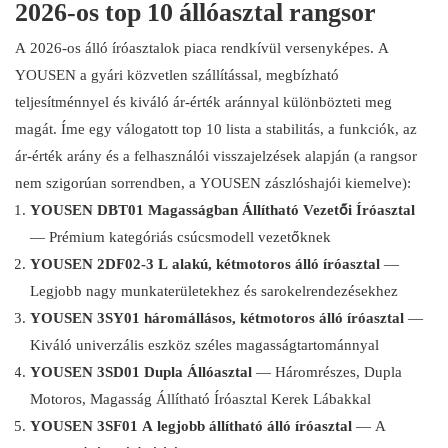
2026-os top 10 állóasztal rangsor
A 2026-os álló íróasztalok piaca rendkívül versenyképes. A
YOUSEN a gyári közvetlen szállítással, megbízható
teljesítménnyel és kiváló ár-érték aránnyal különbözteti meg
magát. Íme egy válogatott top 10 lista a stabilitás, a funkciók, az
ár-érték arány és a felhasználói visszajelzések alapján (a rangsor
nem szigorúan sorrendben, a YOUSEN zászlóshajói kiemelve):
YOUSEN DBT01 Magasságban Állítható Vezetői Íróasztal
— Prémium kategóriás csúcsmodell vezetőknek
YOUSEN 2DF02-3 L alakú, kétmotoros álló íróasztal
—
Legjobb nagy munkaterületekhez és sarokelrendezésekhez
YOUSEN 3SY01 háromállásos, kétmotoros álló íróasztal
—
Kiváló univerzális eszköz széles magasságtartománnyal
YOUSEN 3SD01 Dupla Állóasztal
— Háromrészes, Dupla
Motoros, Magasság Állítható Íróasztal Kerek Lábakkal
YOUSEN 3SF01 A legjobb állítható álló íróasztal
— A