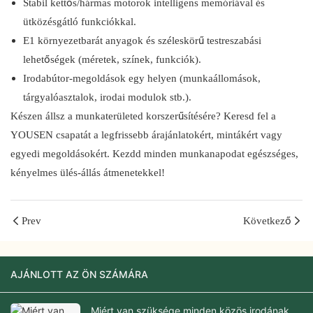
Stabil kettős/hármas motorok intelligens memóriával és
ütközésgátló funkciókkal.
E1 környezetbarát anyagok és széleskörű testreszabási
lehetőségek (méretek, színek, funkciók).
Irodabútor-megoldások egy helyen (munkaállomások,
tárgyalóasztalok, irodai modulok stb.).
Készen állsz a munkaterületed korszerűsítésére? Keresd fel a
YOUSEN csapatát a legfrissebb árajánlatokért, mintákért vagy
egyedi megoldásokért. Kezdd minden munkanapodat egészséges,
kényelmes ülés-állás átmenetekkel!
Prev
Következő
AJÁNLOTT AZ ÖN SZÁMÁRA
Miért van szüksége minden közös irodának