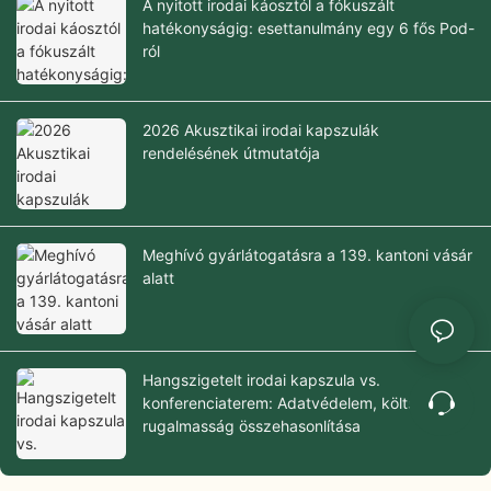
A nyitott irodai káosztól a fókuszált
hatékonyságig: esettanulmány egy 6 fős Pod-
ról
2026 Akusztikai irodai kapszulák
rendelésének útmutatója
Meghívó gyárlátogatásra a 139. kantoni vásár
alatt
Hangszigetelt irodai kapszula vs.
konferenciaterem: Adatvédelem, költségek és
rugalmasság összehasonlítása