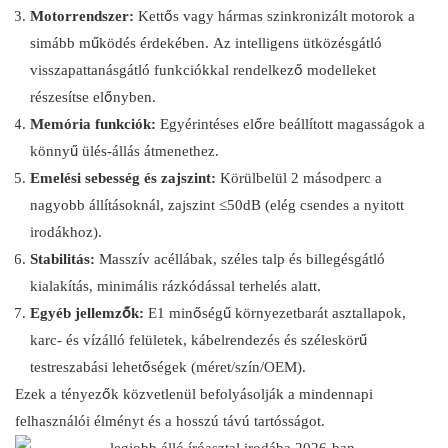
Motorrendszer:
Kettős vagy hármas szinkronizált motorok a
simább működés érdekében. Az intelligens ütközésgátló
visszapattanásgátló funkciókkal rendelkező modelleket
részesítse előnyben.
Memória funkciók:
Egyérintéses előre beállított magasságok a
könnyű ülés-állás átmenethez.
Emelési sebesség és zajszint:
Körülbelül 2 másodperc a
nagyobb állításoknál, zajszint ≤50dB (elég csendes a nyitott
irodákhoz).
Stabilitás:
Masszív acéllábak, széles talp és billegésgátló
kialakítás, minimális rázkódással terhelés alatt.
Egyéb jellemzők:
E1 minőségű környezetbarát asztallapok,
karc- és vízálló felületek, kábelrendezés és széleskörű
testreszabási lehetőségek (méret/szín/OEM).
Ezek a tényezők közvetlenül befolyásolják a mindennapi
felhasználói élményt és a hosszú távú tartósságot.