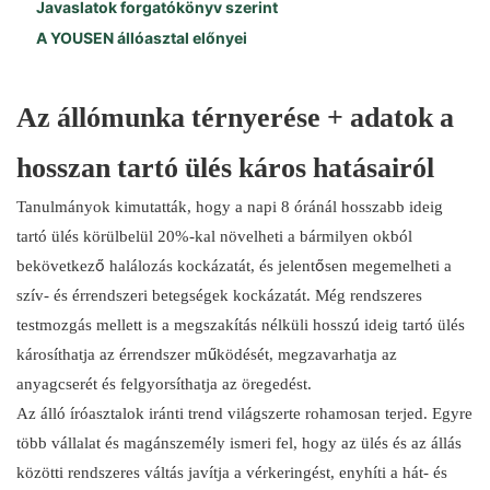
Javaslatok forgatókönyv szerint
A YOUSEN állóasztal előnyei
Az állómunka térnyerése + adatok a
hosszan tartó ülés káros hatásairól
Tanulmányok kimutatták, hogy a napi 8 óránál hosszabb ideig
tartó ülés körülbelül 20%-kal növelheti a bármilyen okból
bekövetkező halálozás kockázatát, és jelentősen megemelheti a
szív- és érrendszeri betegségek kockázatát. Még rendszeres
testmozgás mellett is a megszakítás nélküli hosszú ideig tartó ülés
károsíthatja az érrendszer működését, megzavarhatja az
anyagcserét és felgyorsíthatja az öregedést.
Az álló íróasztalok iránti trend világszerte rohamosan terjed. Egyre
több vállalat és magánszemély ismeri fel, hogy az ülés és az állás
közötti rendszeres váltás javítja a vérkeringést, enyhíti a hát- és