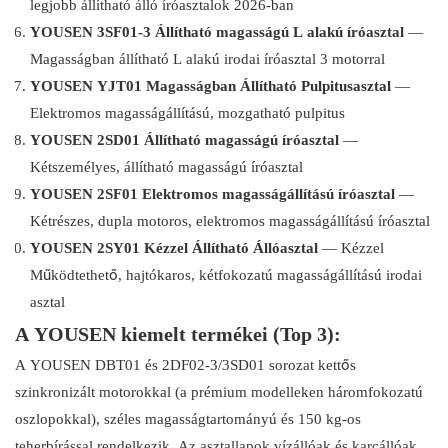
legjobb állítható álló íróasztalok 2026-ban
YOUSEN 3SF01-3 Állítható magasságú L alakú íróasztal
—
Magasságban állítható L alakú irodai íróasztal 3 motorral
YOUSEN YJT01 Magasságban Állítható Pulpitusasztal
—
Elektromos magasságállítású, mozgatható pulpitus
YOUSEN 2SD01 Állítható magasságú íróasztal
—
Kétszemélyes, állítható magasságú íróasztal
YOUSEN 2SF01 Elektromos magasságállítású íróasztal
—
Kétrészes, dupla motoros, elektromos magasságállítású íróasztal
YOUSEN 2SY01 Kézzel Állítható Állóasztal
— Kézzel
Működtethető, hajtókaros, kétfokozatú magasságállítású irodai
asztal
A YOUSEN kiemelt termékei (Top 3):
A YOUSEN DBT01 és 2DF02-3/3SD01 sorozat kettős
szinkronizált motorokkal (a prémium modelleken háromfokozatú
oszlopokkal), széles magasságtartományú és 150 kg-os
teherbírással rendelkezik. Az asztallapok vízállóak és karcállóak,