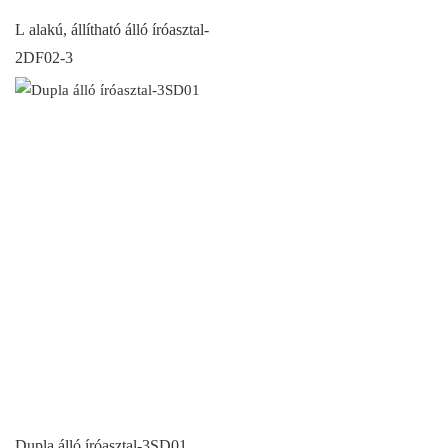
L alakú, állítható álló íróasztal-
2DF02-3
Dupla álló íróasztal-3SD01