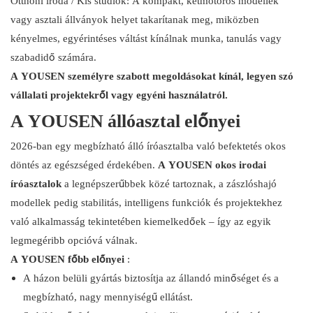
Otthoni iroda / Kis stúdiók: A kompakt, kétmotoros modellek
vagy asztali állványok helyet takarítanak meg, miközben
kényelmes, egyérintéses váltást kínálnak munka, tanulás vagy
szabadidő számára.
A YOUSEN személyre szabott megoldásokat kínál, legyen szó
vállalati projektekről vagy egyéni használatról.
A YOUSEN állóasztal előnyei
2026-ban egy megbízható álló íróasztalba való befektetés okos
döntés az egészséged érdekében.
A YOUSEN okos irodai
íróasztalok
a legnépszerűbbek közé tartoznak, a zászlóshajó
modellek pedig stabilitás, intelligens funkciók és projektekhez
való alkalmasság tekintetében kiemelkedőek – így az egyik
legmegéribb opcióvá válnak.
A YOUSEN főbb előnyei
:
A házon belüli gyártás biztosítja az állandó minőséget és a
megbízható, nagy mennyiségű ellátást.