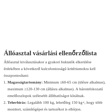
Állóasztal vásárlási ellenőrzőlista
Állóasztal kiválasztásakor a gyakori buktatók elkerülése
érdekében a következő kulcsfontosságú kritériumokra kell
összpontosítani:
Magasságtartomány:
Minimum ≤60-65 cm (ülésre alkalmas),
maximum ≥120-130 cm (állásra alkalmas). A háromfokozatú
emelőoszlopok szélesebb állíthatóságot kínálnak.
Teherbírás:
Legalább 100 kg, lehetőleg 150 kg+, hogy több
monitort, számítógépet és tartozékot is elbírjon.