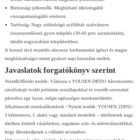
Biztonsági jellemzők: Megbízható ütközésgátló
visszapattanásgátló rendszer.
Tartósság: Nagy szilárdságú acéllábak szabványos
összeszereléssel; gyors telepítés (30-60 perc asztalonként),
ideális nagyszabású telepítésekhez.
A hosszú távú tesztelés alacsony karbantartási igényt és magas
megbízhatóságot mutat gyakori napi használat mellett.
Javaslatok forgatókönyv szerint
Vezetői/főnöki irodák: Válassza a YOUSEN DBT01 háromszintes
zászlóshajó irodát prémium asztallapokkal és vezetői sorozattal
párosítva egy luxus, mégis egészséges munkaterületért.
Alkalmazotti munkaállomások / Nyitott irodák: YOUSEN 2DF02-
3 kétmotoros, L alakú vagy standard modellek – tökéletesek nagy
tételben történő vásárláshoz, rugalmas szín- és méretválasztékkal,
hogy illeszkedjenek a vállalati arculathoz.