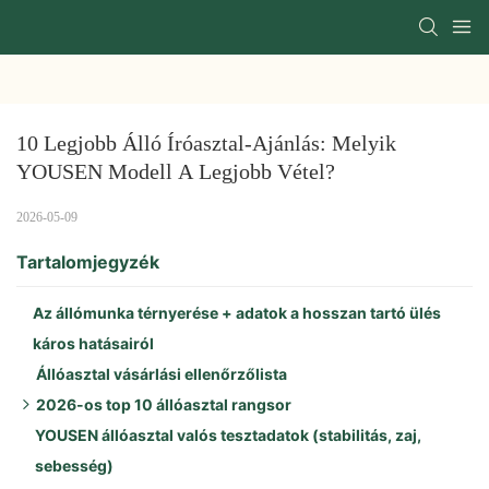
10 Legjobb Álló Íróasztal-Ajánlás: Melyik 
YOUSEN Modell A Legjobb Vétel?
2026-05-09
Tartalomjegyzék
Az állómunka térnyerése + adatok a hosszan tartó ülés
káros hatásairól
Állóasztal vásárlási ellenőrzőlista
2026-os top 10 állóasztal rangsor
YOUSEN állóasztal valós tesztadatok (stabilitás, zaj,
A YOUSEN kiemelt termékei (Top 3):
sebesség)