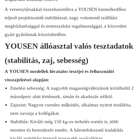
A versenytársakkal összehasonlítva a YOUSEN kiemelkedően
teljesít projektszintű stabilitással, nagy volumenű szállítási
megbízhatósággal és testreszabási rugalmassággal, a közvetlen
gyári gyártásnak köszönhetően.
YOUSEN állóasztal valós tesztadatok
(stabilitás, zaj, sebesség)
A YOUSEN modellek hivatalos tesztjei és felhasználói
visszajelzései alapján:
Emelési sebesség: A nagyobb magasságváltozások körülbelül 2
másodperc alatt történnek, simán és akadozás nélkül.
Zajszint: Nagyon csendes működés, alkalmas nyitott irodákba,
nem zavarja a kollégákat.
Stabilitás: Kiváló még 150 kg-os terhelés esetén is, több
monitor és berendezés esetén. A háromfokozatú kialakítás
kiváló stabilitást biztosít magasabb pozíciókban.