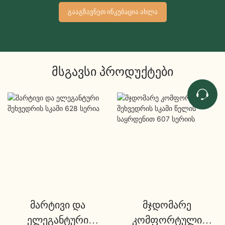
ᲒᲐᲐᲒᲖᲐᲕᲜᲔᲗ ᲘᲜᲙᲣᲑᲐᲪᲘᲐ ᲐᲮᲚᲐ
Მსგავსი Პროდუქტები
მარტივი და
მჯდომარე
ელეგანტური
კომფორტული