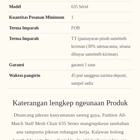
Modél
635 Sérid
Kuantitas Pesanan Minimum
1
Terma Imparah
FOB
Terma Imparah
TT (pamayaran pinuh saméméh
kiriman (30% sateuacanna, sésana
dibayar saméméh kiriman).
Garansi
garansi 1 taun
Waktos pangirin
45 poé sanggeus narima deposit,
sampel sadia
Katerangan lengkep ngeunaan Produk
Dirancang pikeun kanyamanan sareng gaya, Fashion All-
Match Staff Mesh Chair 635 Series mangrupikeun tambahan
anu sampurna pikeun rohangan kerja. Kalawan bolong