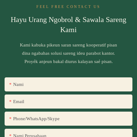
FEEL FREE CONTACT US
Hayu Urang Ngobrol & Sawala Sareng
Kami
Kami kabuka pikeun saran sareng kooperatif pisan
dina ngabahas solusi sareng ideu parabot kantor.
Proyék anjeun bakal diurus kalayan saé pisan.
Nami
Email
Phone/WhatsApp/Skype
Nami Perusahaan