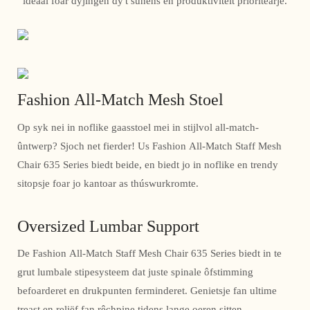
ideaal foar dyjingen dy't sûnens en produktiviteit prioritearje.
Fashion All-Match Mesh Stoel
Op syk nei in noflike gaasstoel mei in stijlvol all-match-
ûntwerp? Sjoch net fierder! Us Fashion All-Match Staff Mesh
Chair 635 Series biedt beide, en biedt jo in noflike en trendy
sitopsje foar jo kantoar as thúswurkromte.
Oversized Lumbar Support
De Fashion All-Match Staff Mesh Chair 635 Series biedt in te
grut lumbale stipesysteem dat juste spinale ôfstimming
befoarderet en drukpunten ferminderet. Genietsje fan ultime
treast en reliëf fan rêchpine tidens lange oeren sitten.