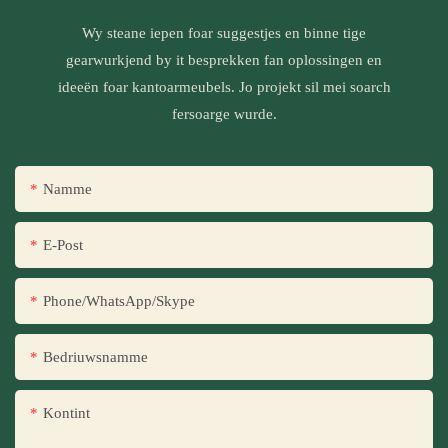
Wy steane iepen foar suggestjes en binne tige
gearwurkjend by it besprekken fan oplossingen en
ideeën foar kantoarmeubels. Jo projekt sil mei soarch
fersoarge wurde.
Namme
E-Post
Phone/WhatsApp/Skype
Bedriuwsnamme
Kontint