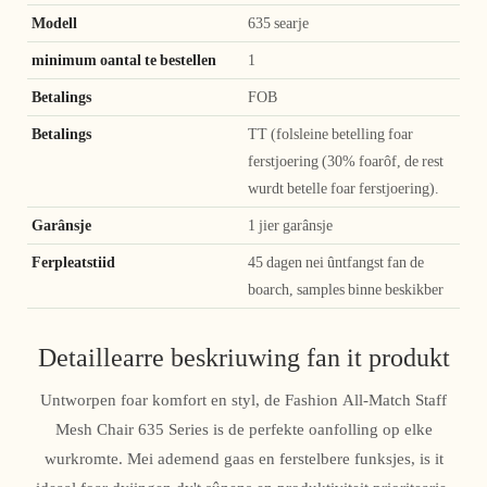
Modell
635 searje
minimum oantal te bestellen
1
Betalings
FOB
Betalings
TT (folsleine betelling foar
ferstjoering (30% foarôf, de rest
wurdt betelle foar ferstjoering).
Garânsje
1 jier garânsje
Ferpleatstiid
45 dagen nei ûntfangst fan de
boarch, samples binne beskikber
Detaillearre beskriuwing fan it produkt
Untworpen foar komfort en styl, de Fashion All-Match Staff
Mesh Chair 635 Series is de perfekte oanfolling op elke
wurkromte. Mei ademend gaas en ferstelbere funksjes, is it