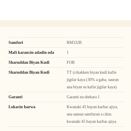
Samfuri
RM332B
Mafi ƙarancin adadin oda
1
Sharuɗɗan Biyan Kuɗi
FOB
Sharuɗɗan Biyan Kuɗi
TT (cikakken biyan kuɗi kafin
jigilar kaya (30% a gaba, sauran
ana biyan su kafin jigilar kaya).
Garanti
Garanti na shekara 1
Lokacin Isarwa
Kwanaki 45 bayan karɓar ajiya,
ana samun samfuran a cikin
kwanaki 45 bayan karɓar ajiya.