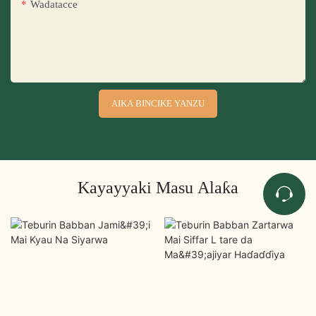
Wadatacce
AIKA BINCIKE YANZU
Kayayyaki Masu Alaƙa