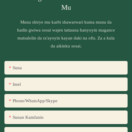
Mu
Muna shirye mu karɓi shawarwari kuma muna da
haɗin gwiwa sosai wajen tattauna hanyoyin magance
matsalolin da ra'ayoyin kayan daki na ofis. Za a kula
da aikinku sosai.
Suna
Imel
Phone/WhatsApp/Skype
Sunan Kamfanin