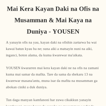
Mai Kera Kayan Daki na Ofis na
Musamman & Mai Kaya na
Duniya - YOUSEN
A yanayin ofis na yau, kayan daki na ofishin zartarwa ba wai
kawai batun kyau ba ne; suna aiki a matsayin nuni na aiki,
inganci, hoton alama, da kuma ƙwarewar ma'aikata.
YOUSEN ƙwararren mai kera kayan daki ne na ofis na zamani
kuma mai samar da mafita. Tare da sama da shekaru 13 na
ƙwarewar masana'antu, muna isar da mafita na musamman ga
abokan ciniki a duk duniya.
Tun daga manyan kamfanoni har zuwa cikakkun yanayin