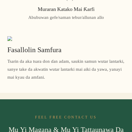
Muraran Katako Mai Ƙarfi
Abubuwan gefe/saman tebur/allunan allo
Fasallolin Samfura
Tsarin da aka tsara don ɗan adam, sauƙin samun wutar lantarki,
sanye take da akwatin wutar lantarki mai aiki da yawa, yanayi
mai kyau da amfani.
FEEL FREE CONTACT US
Mu Yi Magana & Mu Yi Tattaunawa Da