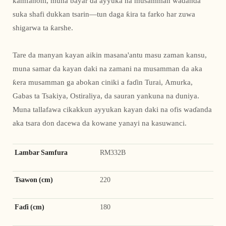
kamfanoni, muna bayar da ayyuka na musamman waɗanda
suka shafi dukkan tsarin—tun daga ƙira ta farko har zuwa
shigarwa ta ƙarshe.
Tare da manyan kayan aikin masana'antu masu zaman kansu,
muna samar da kayan daki na zamani na musamman da aka
ƙera musamman ga abokan ciniki a faɗin Turai, Amurka,
Gabas ta Tsakiya, Ostiraliya, da sauran yankuna na duniya.
Muna tallafawa cikakkun ayyukan kayan daki na ofis waɗanda
aka tsara don dacewa da kowane yanayi na kasuwanci.
Lambar Samfura
RM332B
Tsawon (cm)
220
Faɗi (cm)
180