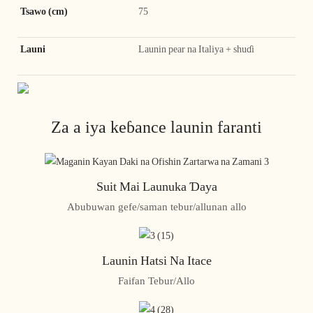
Tsawo (cm)
75
Launi
Launin pear na Italiya + shuɗi
Za a iya keɓance launin faranti
Suit Mai Launuka Ɗaya
Abubuwan gefe/saman tebur/allunan allo
Launin Hatsi Na Itace
Faifan Tebur/Allo