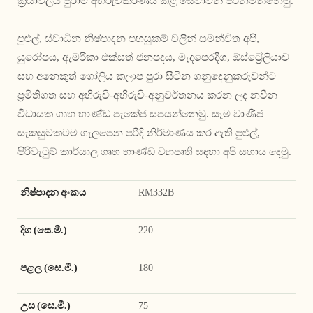
ක්‍රියාවලිය පුරාම අභිරුචිකරණය කළ සේවාවන් පිරිනමන්නෙමු.
පුළුල්, ස්වාධීන නිෂ්පාදන පහසුකම් වලින් සමන්විත අපි,
යුරෝපය, ඇමරිකා එක්සත් ජනපදය, මැදපෙරදිග, ඕස්ට්‍රේලියාව
සහ අනෙකුත් ගෝලීය කලාප පුරා සිටින ගනුදෙනුකරුවන්ට
ප්‍රමිතිගත සහ අභිරුචි-අභිරුචි-අනුවර්තනය කරන ලද නවීන
විධායක ගෘහ භාණ්ඩ පැකේජ සපයන්නෙමු. සෑම වාණිජ
සැකසුමකටම ගැලපෙන පරිදි නිර්මාණය කර ඇති පුළුල්,
පිරිවැටුම් කාර්යාල ගෘහ භාණ්ඩ ව්‍යාපෘති සඳහා අපි සහාය දෙමු.
නිෂ්පාදන අංකය
RM332B
දිග (සෙ.මී.)
220
පළල (සෙ.මී.)
180
උස (සෙ.මී.)
75