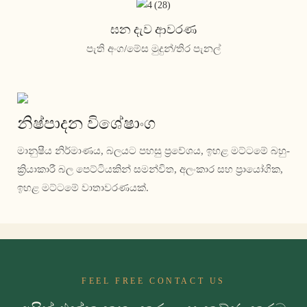
ඝන දැව ආවරණ
පැති අංග/මේස මුදුන්/තිර පැනල්
නිෂ්පාදන විශේෂාංග
මානුෂීය නිර්මාණය, බලයට පහසු ප්‍රවේශය, ඉහළ මට්ටමේ බහු-
ක්‍රියාකාරී බල පෙට්ටියකින් සමන්විත, අලංකාර සහ ප්‍රායෝගික,
ඉහළ මට්ටමේ වාතාවරණයක්.
FEEL FREE CONTACT US