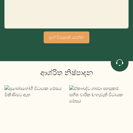
දැන් විමසුමක් යවන්න
ආශ්රිත නිෂ්පාදන