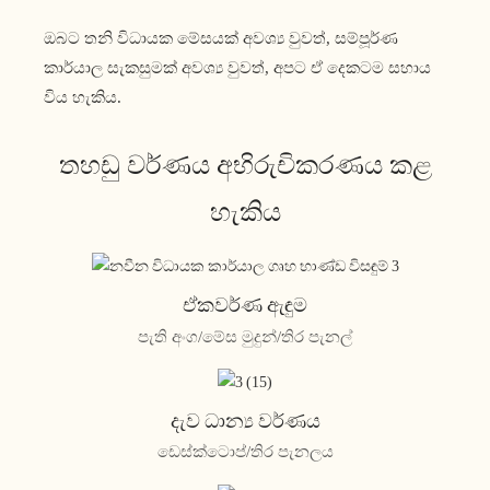
ඔබට තනි විධායක මේසයක් අවශ්‍ය වුවත්, සම්පූර්ණ
කාර්යාල සැකසුමක් අවශ්‍ය වුවත්, අපට ඒ දෙකටම සහාය
විය හැකිය.
තහඩු වර්ණය අභිරුචිකරණය කළ
හැකිය
ඒකවර්ණ ඇඳුම
පැති අංග/මේස මුදුන්/තිර පැනල්
දැව ධාන්‍ය වර්ණය
ඩෙස්ක්ටොප්/තිර පැනලය