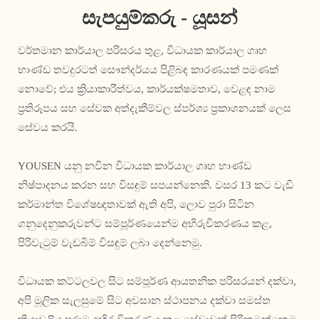
සැපයුම්කරු - යූසන්
වර්තමාන කාර්යාල පරිසරය තුළ, විධායක කාර්යාල ගෘහ
භාණ්ඩ තවදුරටත් සෞන්දර්යය පිළිබඳ කාරණයක් පමණක්
නොවේ; එය ක්‍රියාකාරීත්වය, කාර්යක්ෂමතාව, වෙළඳ නාම
ප්‍රතිරූපය සහ සේවක අත්දැකීම්වල ස්පර්ශ්‍ය ප්‍රකාශනයක් ලෙස
සේවය කරයි.
YOUSEN යනු නවීන විධායක කාර්යාල ගෘහ භාණ්ඩ
නිෂ්පාදනය කරන සහ විසඳුම් සපයන්නෙකි. වසර 13 කට වැඩි
කර්මාන්ත විශේෂඥතාවක් ඇති අපි, ලොව පුරා සිටින
ගනුදෙනුකරුවන්ට සම්පූර්ණයෙන්ම අභිරුචිකරණය කළ,
පිරිවැටුම් වැඩබිම් විසඳුම් ලබා දෙන්නෙමු.
විධායක කට්ටලවල සිට සම්පූර්ණ ආයතනික පරිසරයන් දක්වා,
අපි මූලික සැලසුමේ සිට අවසාන ස්ථාපනය දක්වා සමස්ත