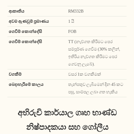
ආකෘතිය
RM332B
අවම ඇණවුම් ප්‍රමාණය
1 යි
ගෙවීම් කොන්දේසි
FOB
ගෙවීම් කොන්දේසි
TT (නැව්ගත කිරීමට පෙර
සම්පූර්ණ ගෙවීම (30% කලින්,
ඉතිරිය නැව්ගත කිරීමට පෙර
ගෙවනු ලැබේ).
වගකීම්
වසර 1ක වගකීමක්
බෙදාහැරීමේ කාලය
තැන්පතුව ලැබීමෙන් දින 45 කට
පසු, සාම්පල ලබා ගත හැකිය
අභිරුචි කාර්යාල ගෘහ භාණ්ඩ
නිෂ්පාදකයා සහ ගෝලීය