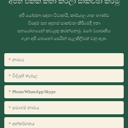
අපිත් එක්ක කතා කරලා සාකච්ඡා කරමු
අපි යෝජනා සඳහා විවෘතයි, කාර්යාල ගෘහ භාණ්ඩ
විසඳුම් සහ අදහස් සාකච්ඡා කිරීමේදී ඉතා
සහයෝගයෙන් කටයුතු කරන්නෙමු. ඔබේ ව්‍යාපෘතිය
ගැන අපි බොහෝ සෙයින් සැලකිලිමත් වනු ඇත.
නාමය
විද්යුත් තැපෑල
Phone/WhatsApp/Skype
සමාගම් නාමය
අන්තර්ගතය