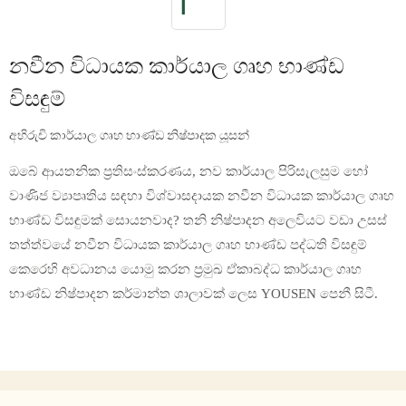
නවීන විධායක කාර්යාල ගෘහ භාණ්ඩ
විසඳුම්
අභිරුචි කාර්යාල ගෘහ භාණ්ඩ නිෂ්පාදක යූසන්
ඔබේ ආයතනික ප්‍රතිසංස්කරණය, නව කාර්යාල පිරිසැලසුම හෝ
වාණිජ ව්‍යාපෘතිය සඳහා විශ්වාසදායක නවීන විධායක කාර්යාල ගෘහ
භාණ්ඩ විසඳුමක් සොයනවාද? තනි නිෂ්පාදන අලෙවියට වඩා උසස්
තත්ත්වයේ නවීන විධායක කාර්යාල ගෘහ භාණ්ඩ පද්ධති විසඳුම්
කෙරෙහි අවධානය යොමු කරන ප්‍රමුඛ ඒකාබද්ධ කාර්යාල ගෘහ
භාණ්ඩ නිෂ්පාදන කර්මාන්ත ශාලාවක් ලෙස YOUSEN පෙනී සිටී.