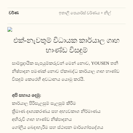
වර්ණ
ඉතාලි පෙයාර්ස් වර්ණය + නිල්
එක්-නැවතුම් විධායක කාර්යාල ගෘහ
භාණ්ඩ විසඳුම්
සාම්ප්‍රදායික සැපයුම්කරුවන් මෙන් නොව, YOUSEN තනි
නිෂ්පාදන පමණක් නොව ඒකාබද්ධ කාර්යාල ගෘහ භාණ්ඩ
විසඳුම් කෙරෙහි අවධානය යොමු කරයි.
අපි සහාය දෙමු:
කාර්යාල පිරිසැලසුම් සැලසුම් කිරීම
ත්‍රිමාණ දෘශ්‍යකරණය සහ අභ්‍යවකාශ නිර්මාණය
අභිරුචි ගෘහ භාණ්ඩ නිෂ්පාදනය
ගෝලීය බෙදාහැරීම සහ ස්ථාපන මාර්ගෝපදේශය