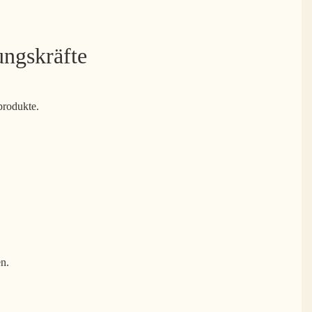
ngskräfte
produkte.
en.