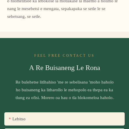
o hlomelitsoe ka lebokose la motlakase la maemo a holimo le
nang le mesebetsi e mengata, sepakapaka se setle le se
sebetsang, se setle.
FEEL FREE CONTACT US
A Re Buisaneng Le Rona
Re bulehetse litlhahiso 'me re sebelisana 'moho haholo
ho buisaneng ka litharollo le mehopolo ea thepa ea ka
tlung ea ofisi. Morero oa hau o tla hlokomeloa haholo.
Lebitso