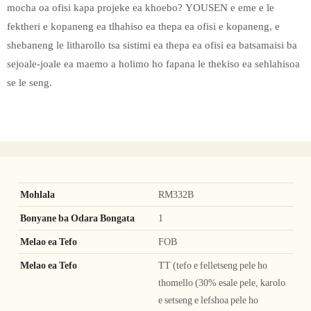
mocha oa ofisi kapa projeke ea khoebo? YOUSEN e eme e le
fektheri e kopaneng ea tlhahiso ea thepa ea ofisi e kopaneng, e
shebaneng le litharollo tsa sistimi ea thepa ea ofisi ea batsamaisi ba
sejoale-joale ea maemo a holimo ho fapana le thekiso ea sehlahisoa
se le seng.
Mohlala
RM332B
Bonyane ba Odara Bongata
1
Melao ea Tefo
FOB
Melao ea Tefo
TT (tefo e felletseng pele ho
thomello (30% esale pele, karolo
e setseng e lefshoa pele ho