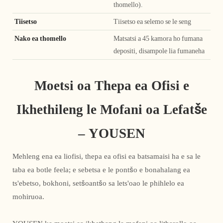
thomello).
Tiisetso
Tiisetso ea selemo se le seng
Nako ea thomello
Matsatsi a 45 kamora ho fumana
depositi, disampole lia fumaneha
Moetsi oa Thepa ea Ofisi e
Ikhethileng le Mofani oa Lefatše
– YOUSEN
Mehleng ena ea liofisi, thepa ea ofisi ea batsamaisi ha e sa le
taba ea botle feela; e sebetsa e le pontšo e bonahalang ea
ts'ebetso, bokhoni, setšoantšo sa lets'oao le phihlelo ea
mohiruoa.