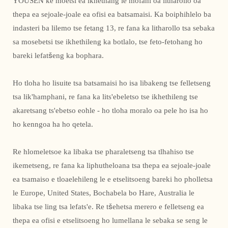
YOUSEN ke moetsi ea ikhethang le mofani oa litharollo oa
thepa ea sejoale-joale ea ofisi ea batsamaisi. Ka boiphihlelo ba
indasteri ba lilemo tse fetang 13, re fana ka litharollo tsa sebaka
sa mosebetsi tse ikhethileng ka botlalo, tse feto-fetohang ho
bareki lefatšeng ka bophara.
Ho tloha ho lisuite tsa batsamaisi ho isa libakeng tse felletseng
tsa lik'hamphani, re fana ka lits'ebeletso tse ikhethileng tse
akaretsang ts'ebetso eohle - ho tloha moralo oa pele ho isa ho
ho kenngoa ha ho qetela.
Re hlomeletsoe ka libaka tse pharaletseng tsa tlhahiso tse
ikemetseng, re fana ka liphutheloana tsa thepa ea sejoale-joale
ea tsamaiso e tloaelehileng le e etselitsoeng bareki ho pholletsa
le Europe, United States, Bochabela bo Hare, Australia le
libaka tse ling tsa lefats'e. Re tšehetsa merero e felletseng ea
thepa ea ofisi e etselitsoeng ho lumellana le sebaka se seng le