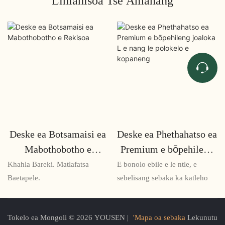
Lihlahisoa Tse Amanang
Deske ea Botsamaisi ea
Deske ea Phethahatso ea
Mabothobotho e
Premium e bōpehileng
Rekisoa
joaloka L e nang le
Khahla Bareki. Matlafatsa
E bonolo ebile e le ntle, e
polokelo e kopaneng
Baetapele.
sebelisang sebaka ka katleho
Tokelo ea Mongoli © 2026 YOUSEN |
'Mapa oa sebaka
Lekunutu